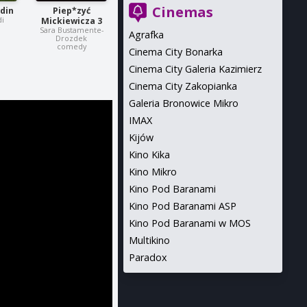
Cinemas
ndin
Piep*zyć
di
Mickiewicza 3
Sara Bustamente-
Agrafka
Drozdek
comedy
Cinema City Bonarka
Cinema City Galeria Kazimierz
Cinema City Zakopianka
Galeria Bronowice Mikro
IMAX
Kijów
Kino Kika
Kino Mikro
Kino Pod Baranami
Kino Pod Baranami ASP
Kino Pod Baranami w MOS
Multikino
Paradox