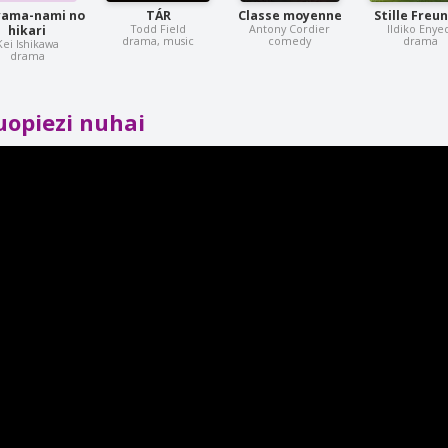
yama-nami no
TÁR
Classe moyenne
Stille Freu
Todd Field
Antony Cordier
Ildiko Enye
hikari
drama, music
comedy
drama
Kei Ishikawa
drama
uopiezi nuhai