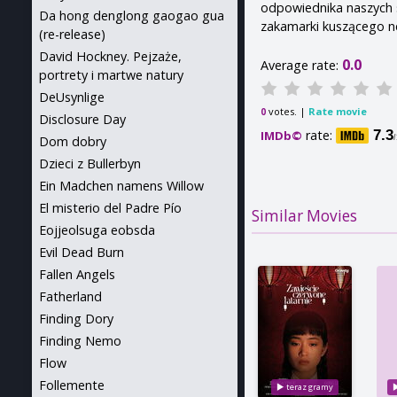
odpowiednika naszych s
Da hong denglong gaogao gua
zakamarki kuszącego n
(re-release)
David Hockney. Pejzaże,
0.0
Average rate:
portrety i martwe natury
DeUsynlige
votes. |
Rate movie
0
Disclosure Day
rate:
7.3
IMDb©
Dom dobry
Dzieci z Bullerbyn
Ein Madchen namens Willow
El misterio del Padre Pío
Similar Movies
Eojjeolsuga eobsda
Evil Dead Burn
Fallen Angels
Fatherland
Finding Dory
Finding Nemo
Flow
Follemente