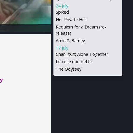
24 July
Spiked
Her Private Hell
Requiem for a Dream (re-
release)
Arnie & Barney
17 July
Charli XCX: Alone Together
Le cose non dette
The Odyssey
y