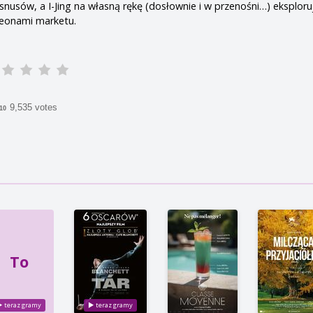
nusów, a I-Jing na własną rękę (dosłownie i w przenośni…) eksploru
eonami marketu.
9,535 votes
/10
To