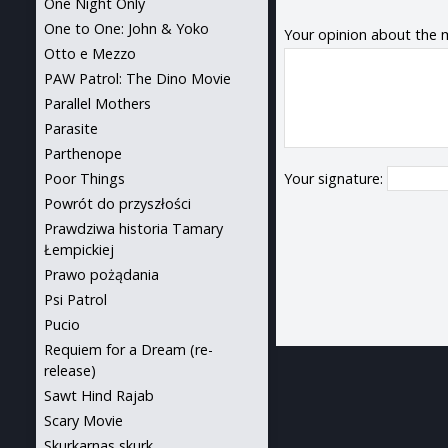
One Night Only
One to One: John & Yoko
Your opinion about the 
Otto e Mezzo
PAW Patrol: The Dino Movie
Parallel Mothers
Parasite
Parthenope
Poor Things
Your signature:
Powrót do przyszłości
Prawdziwa historia Tamary
Łempickiej
Prawo pożądania
Psi Patrol
Pucio
Requiem for a Dream (re-
release)
Sawt Hind Rajab
Scary Movie
Skurkarnas skurk