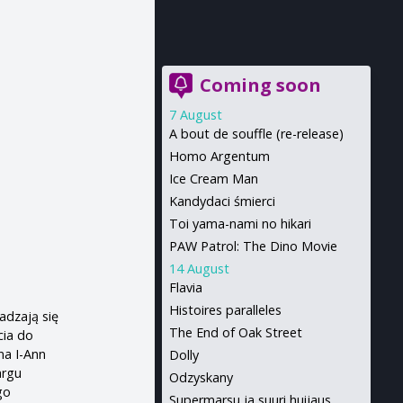
Coming soon
7 August
A bout de souffle (re-release)
Homo Argentum
Ice Cream Man
Kandydaci śmierci
Toi yama-nami no hikari
PAW Patrol: The Dino Movie
14 August
Flavia
Histoires paralleles
adzają się
The End of Oak Street
cia do
rna I-Ann
Dolly
argu
Odzyskany
go
Supermarsu ja suuri huijaus