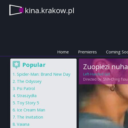
kina.krakow.pl
Home
Premieres
Coming So
Popular
Zuopiezi nuha
Spider-Man: Brand New Day
Left-Handed Girl
Directed by:
Shih-Ching Tsou
The Odyssey
Psi Patrol
Straszydła
Toy Story 5
Ice Cream Man
The Invitation
Vaiana