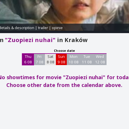
details & description
|
trailer
|
opinie
am
"Zuopiezi nuhai"
in Kraków
Choose date
Thu
Fri
Sat
Sun
Mon
Tue
Wed
6 08
7 08
8 08
9 08
10 08
11 08
12 08
No showtimes for movie "Zuopiezi nuhai"
for toda
Choose other date from the calendar above.