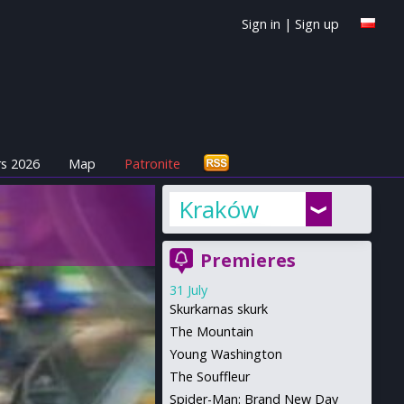
Sign in
|
Sign up
s 2026
Map
Patronite
Kraków
Premieres
31 July
Skurkarnas skurk
The Mountain
Young Washington
The Souffleur
Spider-Man: Brand New Day