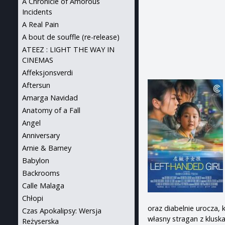
A Chronicle of Amorous
Incidents
A Real Pain
A bout de souffle (re-release)
ATEEZ : LIGHT THE WAY IN
CINEMAS
Affeksjonsverdi
Aftersun
Amarga Navidad
Anatomy of a Fall
Angel
Anniversary
Arnie & Barney
Babylon
Backrooms
Calle Malaga
Chłopi
oraz diabelnie urocza,
Czas Apokalipsy: Wersja
własny stragan z klusk
Reżyserska