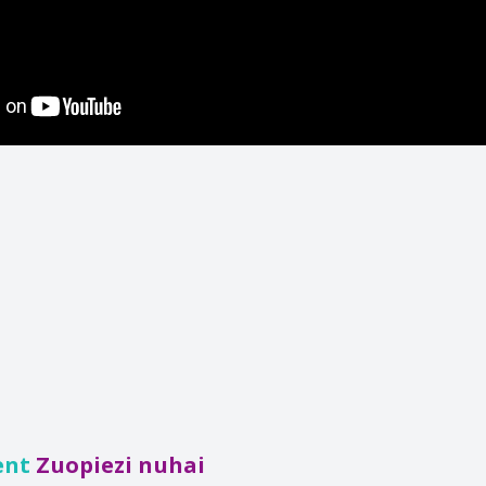
ent
Zuopiezi nuhai