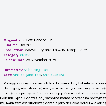
Left-Handed Girl
Original title:
108 min.
Runtime:
USA/Wlk. Brytania/Tajwan/Francja , 2025
Production:
drama
Category:
28 November 2025
Release Date:
Shih-Ching Tsou
Directed by:
Nina Ye
,
Janel Tsai
,
Shih-Yuan Ma
Cast:
Pulsująca nocnym życiem stolica Tajwanu. Trzy kobiety przeprow
do Tajpej, aby otworzyć nowy rozdział w życiu: niemająca szczęś
miłości ani pieniędzy Shu-Fen oraz jej córki – nastoletnia i zadzio
 kilkuletnia I-Jing. Podczas gdy samotna mama rozkręca na nocnym t
ami, I-Ann zamiast studiować dorabia jako dealerka betelu – lokalne