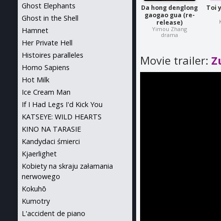
Ghost Elephants
Da hong denglong
Toi 
gaogao gua (re-
Ghost in the Shell
release)
Yimou Zhang
Hamnet
drama
Her Private Hell
Histoires paralleles
Movie trailer:
Z
Homo Sapiens
Hot Milk
Ice Cream Man
If I Had Legs I'd Kick You
KATSEYE: WILD HEARTS
KINO NA TARASIE
Kandydaci śmierci
Kjaerlighet
Kobiety na skraju załamania
nerwowego
Kokuhō
Kumotry
L'accident de piano