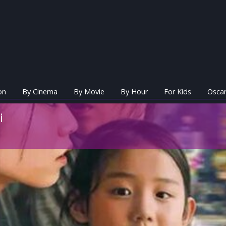
on
By Cinema
By Movie
By Hour
For Kids
Oscar
i