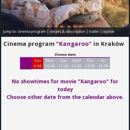
Jump to:
cinema program
|
details & description
|
trailer
|
opinie
Cinema program
"Kangaroo"
in Kraków
Choose date
Sat
Sun
Mon
Tue
Wed
Thu
Fri
8 08
9 08
10 08
11 08
12 08
13 08
14 08
No showtimes for movie "Kangaroo"
for
today
Choose other date from the calendar above.