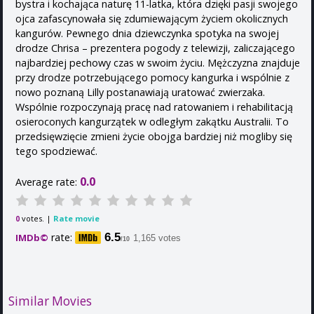
bystra i kochająca naturę 11-latka, która dzięki pasji swojego
ojca zafascynowała się zdumiewającym życiem okolicznych
kangurów. Pewnego dnia dziewczynka spotyka na swojej
drodze Chrisa – prezentera pogody z telewizji, zaliczającego
najbardziej pechowy czas w swoim życiu. Mężczyzna znajduje
przy drodze potrzebującego pomocy kangurka i wspólnie z
nowo poznaną Lilly postanawiają uratować zwierzaka.
Wspólnie rozpoczynają pracę nad ratowaniem i rehabilitacją
osieroconych kangurzątek w odległym zakątku Australii. To
przedsięwzięcie zmieni życie obojga bardziej niż mogliby się
tego spodziewać.
0.0
Average rate:
votes. |
Rate movie
0
rate:
6.5
IMDb©
1,165 votes
/10
Similar Movies