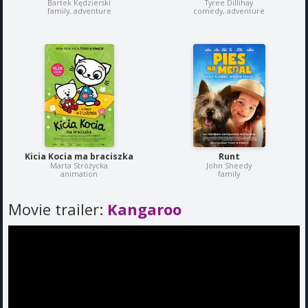
Bartek Kędzierski
Tyree Dillihay
family, adventure
comedy, adventure
Kicia Kocia ma braciszka
Runt
Marta Stróżycka
John Sheedy
animation
family
Movie trailer:
Kangaroo