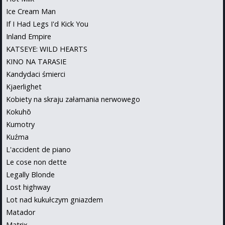
Ice Cream Man
If I Had Legs I'd Kick You
Inland Empire
KATSEYE: WILD HEARTS
KINO NA TARASIE
Kandydaci śmierci
Kjaerlighet
Kobiety na skraju załamania nerwowego
Kokuhō
Kumotry
Kuźma
L'accident de piano
Le cose non dette
Legally Blonde
Lost highway
Lot nad kukułczym gniazdem
Matador
Matrix