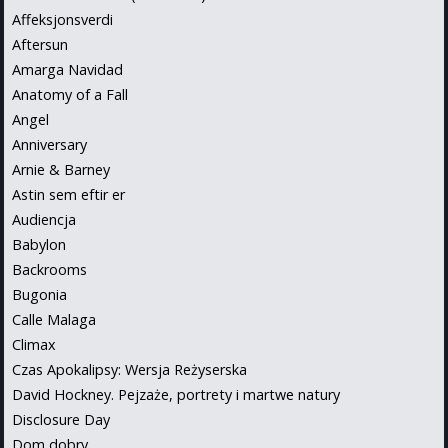
Affeksjonsverdi
Aftersun
Amarga Navidad
Anatomy of a Fall
Angel
Anniversary
Arnie & Barney
Astin sem eftir er
Audiencja
Babylon
Backrooms
Bugonia
Calle Malaga
Climax
Czas Apokalipsy: Wersja Reżyserska
David Hockney. Pejzaże, portrety i martwe natury
Disclosure Day
Dom dobry