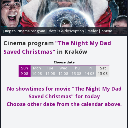
Jump to:
cinema program
|
details & description
|
trailer
|
opinie
Cinema program
"The Night My Dad
Saved Christmas"
in Kraków
Choose date
Sun
Mon
Tue
Wed
Thu
Fri
Sat
9 08
10 08
11 08
12 08
13 08
14 08
15 08
No showtimes for movie "The Night My Dad
Saved Christmas"
for today
Choose other date from the calendar above.