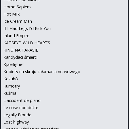
Homo Sapiens
Hot Milk
Ice Cream Man
If I Had Legs I'd Kick You
Inland Empire
KATSEYE: WILD HEARTS
KINO NA TARASIE
Kandydaci śmierci
Kjaerlighet
Kobiety na skraju załamania nerwowego
Kokuhō
Kumotry
Kuźma
L'accident de piano
Le cose non dette
Legally Blonde
Lost highway