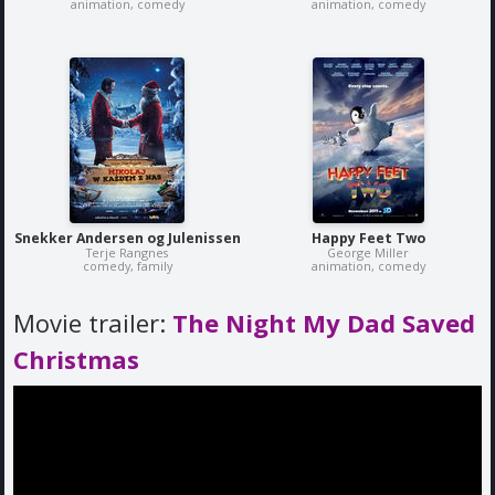
animation, comedy
animation, comedy
Snekker Andersen og Julenissen
Happy Feet Two
Terje Rangnes
George Miller
comedy, family
animation, comedy
Movie trailer:
The Night My Dad Saved
Christmas