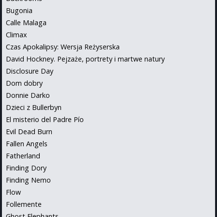
Bugonia
Calle Malaga
Climax
Czas Apokalipsy: Wersja Reżyserska
David Hockney. Pejzaże, portrety i martwe natury
Disclosure Day
Dom dobry
Donnie Darko
Dzieci z Bullerbyn
El misterio del Padre Pío
Evil Dead Burn
Fallen Angels
Fatherland
Finding Dory
Finding Nemo
Flow
Follemente
Ghost Elephants