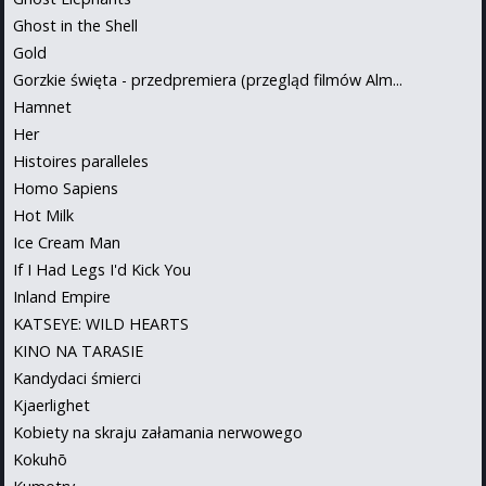
Ghost in the Shell
Gold
Gorzkie święta - przedpremiera (przegląd filmów Alm...
Hamnet
Her
Histoires paralleles
Homo Sapiens
Hot Milk
Ice Cream Man
If I Had Legs I'd Kick You
Inland Empire
KATSEYE: WILD HEARTS
KINO NA TARASIE
Kandydaci śmierci
Kjaerlighet
Kobiety na skraju załamania nerwowego
Kokuhō