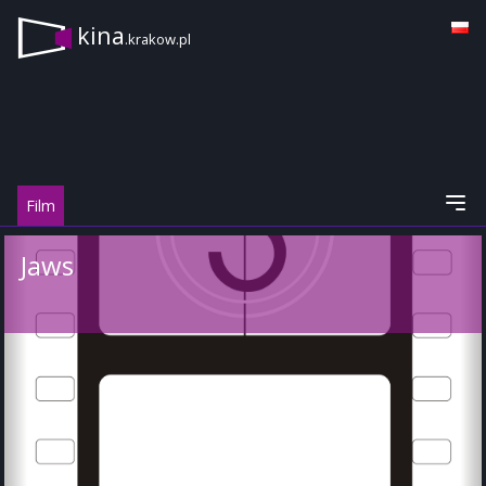
kina
.krakow.pl
Film
Jaws