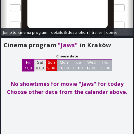
Jump to:
cinema program
|
details & description
|
trailer
|
opinie
Cinema program
"Jaws"
in Kraków
Choose date
Fri
Sat
Sun
Mon
Tue
Wed
Thu
7 08
8 08
9 08
10 08
11 08
12 08
13 08
No showtimes for movie "Jaws"
for today
Choose other date from the calendar above.