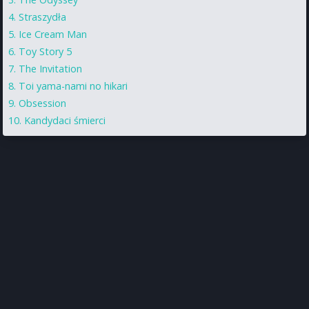
Straszydła
Ice Cream Man
Toy Story 5
The Invitation
Toi yama-nami no hikari
Obsession
Kandydaci śmierci