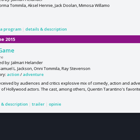
Jorma Tommila, Aksel Hennie, Jack Doolan, Mimosa Willamo
a program
|
details & description
ne 2015
 Game
me
ed by: Jalmari Helander
Samuel L. Jackson, Onni Tommila, Ray Stevenson
ory:
action
/
adventure
eceived by audiences and critics explosive mix of comedy, action and adve
 of Hollywood actors. The cast, among others, Quentin Tarantino's favorite 
s & description
|
trailer
|
opinie