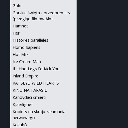
Gold
Gorzkie święta - przedpremiera
(przegląd filmów Alm...
Hamnet
Her
Histoires paralleles
Homo Sapiens
Hot Milk
Ice Cream Man
If I Had Legs I'd Kick You
Inland Empire
KATSEYE: WILD HEARTS
KINO NA TARASIE
Kandydaci śmierci
Kjaerlighet
Kobiety na skraju załamania
nerwowego
Kokuhō