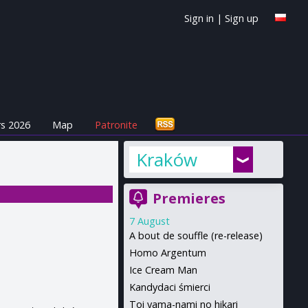
Sign in
|
Sign up
s 2026
Map
Patronite
Kraków
Premieres
7 August
A bout de souffle (re-release)
Homo Argentum
Ice Cream Man
Kandydaci śmierci
Toi yama-nami no hikari