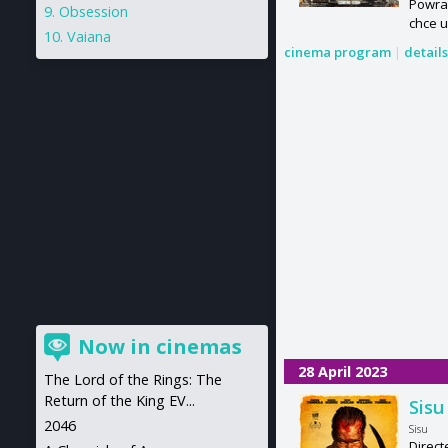
Powrac
Obsession
chce u
Vaiana
cinema program
|
detail
Now in cinemas
28 April 2023
The Lord of the Rings: The
Return of the King EV...
Sisu
2046
Sisu
Direct