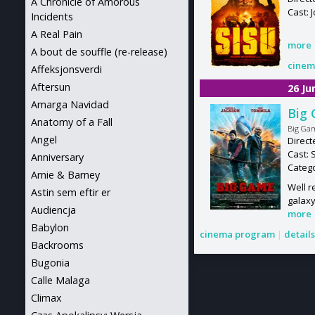
A Chronicle of Amorous
Cast: 
Incidents
A Real Pain
more
A bout de souffle (re-release)
cinem
Affeksjonsverdi
Aftersun
26 Ju
Amarga Navidad
Big
Anatomy of a Fall
Big Ga
Angel
Direct
Cast: 
Anniversary
Categ
Arnie & Barney
Well r
Astin sem eftir er
galaxy
Audiencja
more
Babylon
cinema program
|
detail
Backrooms
Bugonia
Calle Malaga
Climax