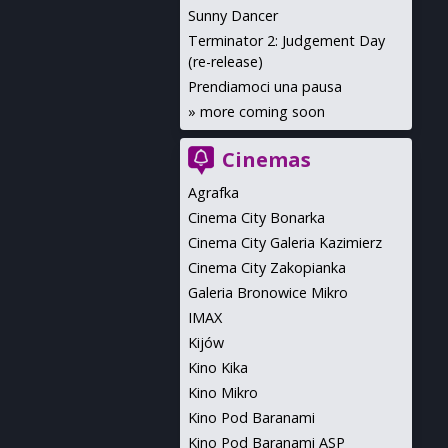
Sunny Dancer
Terminator 2: Judgement Day
(re-release)
Prendiamoci una pausa
»
more coming soon
Cinemas
Agrafka
Cinema City Bonarka
Cinema City Galeria Kazimierz
Cinema City Zakopianka
Galeria Bronowice Mikro
IMAX
Kijów
Kino Kika
Kino Mikro
Kino Pod Baranami
Kino Pod Baranami ASP