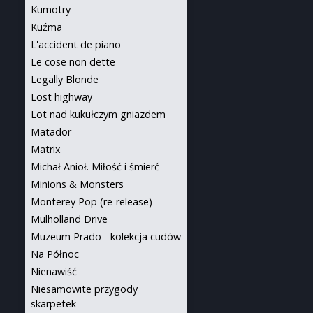
Kumotry
Kuźma
L'accident de piano
Le cose non dette
Legally Blonde
Lost highway
Lot nad kukułczym gniazdem
Matador
Matrix
Michał Anioł. Miłość i śmierć
Minions & Monsters
Monterey Pop (re-release)
Mulholland Drive
Muzeum Prado - kolekcja cudów
Na Północ
Nienawiść
Niesamowite przygody
skarpetek