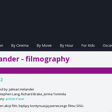
on
By Cinema
By Movie
By Hour
For Kids
Oscar
ander - filmography
 2
ed by: Jalmari Helander
Stephen Lang, Richard Brake, Jorma Tommila
ory:
action
/
war
en akcji film, będący kontynuacją pierwszego filmu SISU.