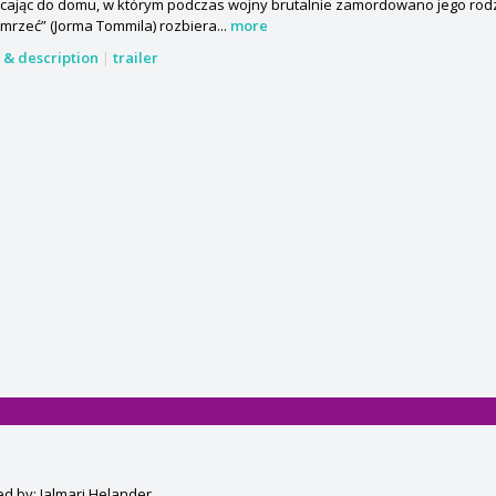
ając do domu, w którym podczas wojny brutalnie zamordowano jego rodzin
mrzeć” (Jorma Tommila) rozbiera...
more
s & description
|
trailer
ed by: Jalmari Helander