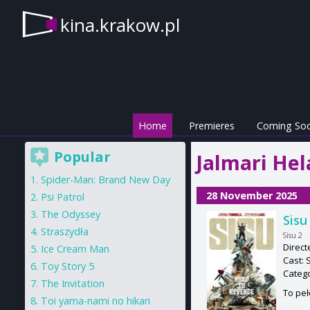
kina.krakow.pl
Home
Premieres
Coming So
Popular
Jalmari Hel
Spider-Man: Brand New Day
28 November 2025
Psi Patrol
The Odyssey
Sisu
Straszydła
Sisu 2
Direct
Ice Cream Man
Cast: 
Toy Story 5
Categ
The Invitation
To peł
Toi yama-nami no hikari