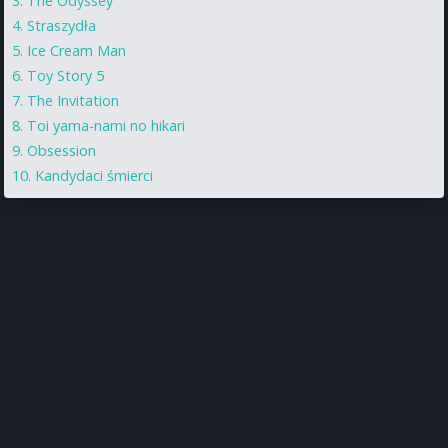
The Odyssey
Straszydła
Ice Cream Man
Toy Story 5
The Invitation
Toi yama-nami no hikari
Obsession
Kandydaci śmierci