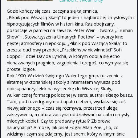
Gdzie kończy się czas, zaczyna się tajemnica.
„Piknik pod Wiszącą Skałą” to jeden z najbardziej zmysłowych i
hipnotyzujących filmów w historii kina. Raz obejrzany,
pozostaje w pamięci na zawsze. Peter Weir – twórca „Truman
Show” i „Stowarzyszenia Umarłych Poetów” – tworzy kino
gęstej atmosfery i niepokoju. „Piknik pod Wiszącą Skałą” to
zresztą duchowy przodek „Przekleństw niewinności” Sofii
Coppoli i dzieł Davida Lyncha, w którym odbija się echo
nienazwanych pragnień, zagubienia i czegoś, co wymyka się
prostej logice.
Rok 1900. W dzień świętego Walentego grupa uczennic z
elitarnej wiktoriańskiej szkoły z internatem wyrusza pod
opieką nauczycielek na wycieczkę do Wiszącej Skały,
wulkanicznej formacji położonej w sercu australijskiego buszu.
Tam, pod rozedrganym od upału niebem, wydarza się coś
niewyjaśnionego – czas się rozmywa, przestrzeń ulega
zakrzywieniu, a natura zaczyna oddziaływać na ciała i umysły
młodych kobiet. Czy to pradawny rytuał? Zbiorowa
halucynacja? A może, jak pisał Edgar Allan Poe: „To, co
widzimy i czym się zdajemy, jest snem, który w innym śnie