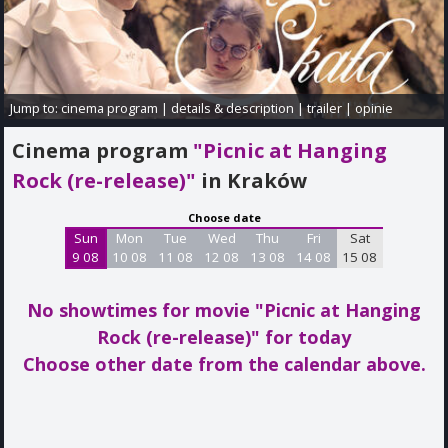
Jump to:
cinema program
|
details & description
|
trailer
|
opinie
Cinema program
"Picnic at Hanging
Rock (re-release)"
in Kraków
Choose date
Sun
Mon
Tue
Wed
Thu
Fri
Sat
9 08
10 08
11 08
12 08
13 08
14 08
15 08
No showtimes for movie "Picnic at Hanging
Rock (re-release)"
for today
Choose other date from the calendar above.