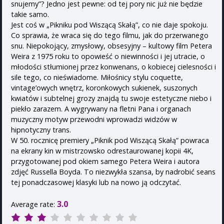
snujemy”? Jedno jest pewne: od tej pory nic już nie będzie
takie samo.
Jest coś w „Pikniku pod Wiszącą Skałą”, co nie daje spokoju.
Co sprawia, że wraca się do tego filmu, jak do przerwanego
snu. Niepokojący, zmysłowy, obsesyjny – kultowy film Petera
Weira z 1975 roku to opowieść o niewinności i jej utracie, o
młodości stłumionej przez konwenans, o kobiecej cielesności i
sile tego, co nieświadome. Miłośnicy stylu coquette,
vintage’owych wnętrz, koronkowych sukienek, suszonych
kwiatów i subtelnej grozy znajdą tu swoje estetyczne niebo i
piekło zarazem. A wygrywany na fletni Pana i organach
muzyczny motyw przewodni wprowadzi widzów w
hipnotyczny trans.
W 50. rocznicę premiery „Piknik pod Wiszącą Skałą” powraca
na ekrany kin w mistrzowsko odrestaurowanej kopii 4K,
przygotowanej pod okiem samego Petera Weira i autora
zdjęć Russella Boyda. To niezwykła szansa, by nadrobić seans
tej ponadczasowej klasyki lub na nowo ją odczytać.
3.0
Average rate: