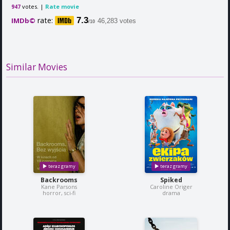
votes. |
Rate movie
947
rate:
7.3
IMDb©
46,283 votes
/10
Similar Movies
Backrooms
Spiked
Kane Parsons
Caroline Origer
horror, sci-fi
drama