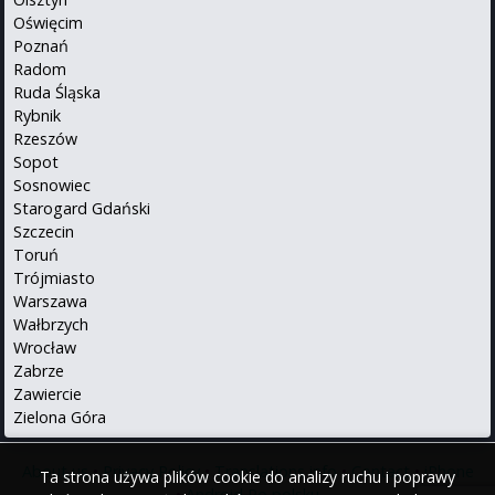
Oświęcim
Poznań
Radom
Ruda Śląska
Rybnik
Rzeszów
Sopot
Sosnowiec
Starogard Gdański
Szczecin
Toruń
Trójmiasto
Warszawa
Wałbrzych
Wrocław
Zabrze
Zawiercie
Zielona Góra
About us
•
Privacy Policy
•
Translations info
•
Contact
•
iPhone
Ta strona używa plików cookie do analizy ruchu i poprawy
•
Android
Po polsku