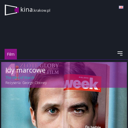
kina
.krakow.pl
Film
Idy marcowe
The Ides of March
Reżyseria:
George Clooney