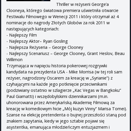
Thriller w reżyserii George’a
Clooneya, którego światowa premiera uświetniła otwarcie
Festiwalu Filmowego w Wenecji 2011 i który otrzymał aż 4
nominacje do nagrody Złotych Globów za rok 2011 w
następujących kategoriach:
- Najlepszy Film
- Najlepszy Aktor– Ryan Gosling
- Najlepsza Reżyseria – George Clooney
- Najlepszy Scenariusz – George Clooney, Grant Heslov, Beau
Willimon
Trzymająca w napięciu historia pokerowej rozgrywki
kandydata na prezydenta USA - Mike Morrisa (w tej roli sam
reżyser, nagrodzony Oscarem za kreację w „Syrianie”) z
czyhającymi na każde jego potknięcie przeciwnikami
(podziwiany ostatnio w szlagierze „Kac Vegas w Bangkoku”
Paul Giamatti) i wszędobylskimi dziennikarzami (m.in.
uhonorowana przez Amerykańską Akademię Filmową za
kreację w komediowym hicie „Mój kuzyn Vinny” Marisa Tomei).
Szanse na elekcję pretendenta o bujnej przeszłości staną pod
znakiem zapytania, kiedy w jego sztabie pojawi się
asystentka, emanująca młodzieńczym entuzjazmem i