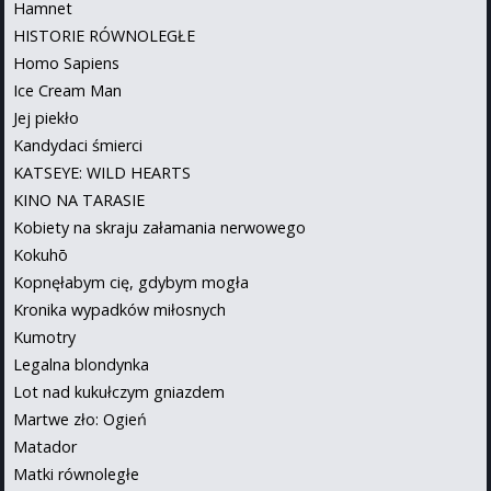
Hamnet
HISTORIE RÓWNOLEGŁE
Homo Sapiens
Ice Cream Man
Jej piekło
Kandydaci śmierci
KATSEYE: WILD HEARTS
KINO NA TARASIE
Kobiety na skraju załamania nerwowego
Kokuhō
Kopnęłabym cię, gdybym mogła
Kronika wypadków miłosnych
Kumotry
Legalna blondynka
Lot nad kukułczym gniazdem
Martwe zło: Ogień
Matador
Matki równoległe