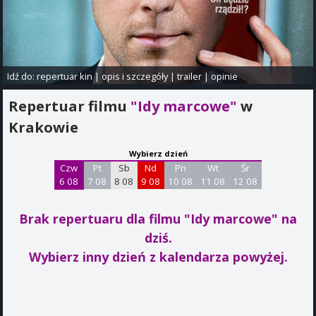
Idź do:
repertuar kin
|
opis i szczegóły
|
trailer
|
opinie
Repertuar filmu
"Idy marcowe"
w
Krakowie
Wybierz dzień
Czw
Pt
Sb
Nd
Pn
Wt
Śr
6 08
7 08
8 08
9 08
10 08
11 08
12 08
Brak repertuaru dla filmu "Idy marcowe"
na
dziś.
Wybierz inny dzień z kalendarza powyżej.