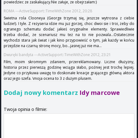
powiedziec ze zaskakujący.Nie załuje, ze obejrzałam:)
ROMA ---ActiveSupport::TimeWithZone 2012, 20:28
Swietna rola Clooneya (George trzymaj się, jeszcze wytrosna z ciebie
ludzie!). I tyle. Z reżyseria idzie mu juz gorzej, choc dwoi sie i troi, żeby do
ogranego schematu dodać jakieś oryginalne elementy. Sprawiedliwie
trzeba dodać, że scenariusz mu też na to nie pozwala...Ostatecznie
wychodzi stara jak świat i jak kino przypowieść o tym, jak każdy w końcu
przejdzie na czarną stronę mocy, bo...jasnej już nie ma...
Dwuręki bandyta ---ActiveSupport::TimeWithZone 2012, 23:21
Film, moim skromnym zdaniem, przereklamowany. Liczne dłużyzny,
historia przez pierwszą godzinę wciąga słabo, poźniej jest trochę lepiej.
Jedyne co przykuwa uwagę to doskonałe kreacje grającego główną aktora
oraz jego szefa. \moja ocena to 3 z dużym plusem.
Dodaj nowy komentarz
Idy marcowe
Twoja opinia o filmie: