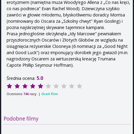
erotyzmem (namiętna muza Woody’ego Allena z „Co nas kręci,
co nas podnieca” Evan Rachel Wood). Dziewczyna szybko
zawróci w głowie młodemu, błyskotliwemu doradcy Morrisa
(nominowany do Oscara za „Szkolny chwyt” Ryan Gosling) i
pozna najskrzętniej skrywane tajemnice kampanii.
Prasa jednogłośnie okrzyknęła „Idy Marcowe” pewniakiem
przyszłorocznych Oscarów i Złotych Globów ze względu na
osiągnięcia reżyserskie Clooneya (6 nominacji za „Good Night
and Good Luck”) oraz imponujący dorobek jego gwiazd (m.in.
nagrodzony Oscarem za wirtuozerską kreację Trumana
Capote Phillip Seymour Hoffman).
5.0
Średnia ocena:
Oceniono
razy. |
Oceń film
746
Podobne filmy