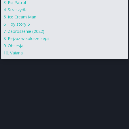
Psi Patrol
Straszydła
Ice Cream Man
Toy story 5
Zaproszenie (2022)
Pejzaż w kolorze sepii
Obsesja
Vaiana