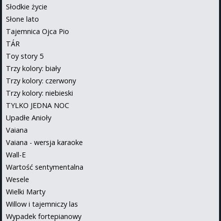
Słodkie życie
Słone lato
Tajemnica Ojca Pio
TÁR
Toy story 5
Trzy kolory: biały
Trzy kolory: czerwony
Trzy kolory: niebieski
TYLKO JEDNA NOC
Upadłe Anioły
Vaiana
Vaiana - wersja karaoke
Wall-E
Wartość sentymentalna
Wesele
Wielki Marty
Willow i tajemniczy las
Wypadek fortepianowy