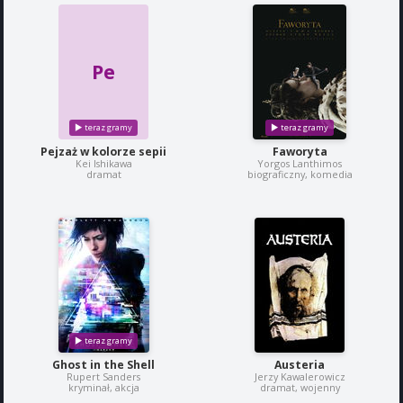
Pe
Pejzaż w kolorze sepii
Faworyta
Kei Ishikawa
Yorgos Lanthimos
dramat
biograficzny, komedia
Ghost in the Shell
Austeria
Rupert Sanders
Jerzy Kawalerowicz
kryminał, akcja
dramat, wojenny