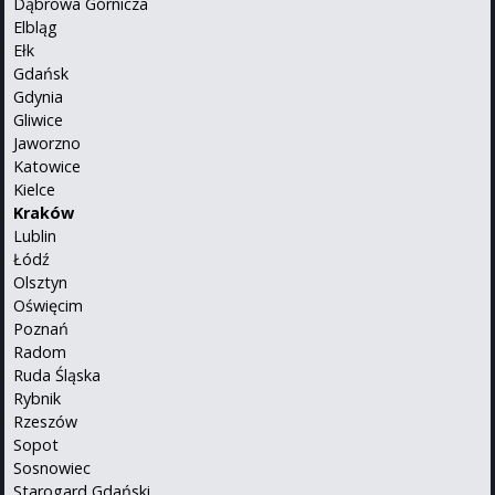
Dąbrowa Górnicza
Elbląg
Ełk
Gdańsk
Gdynia
Gliwice
Jaworzno
Katowice
Kielce
Kraków
Lublin
Łódź
Olsztyn
Oświęcim
Poznań
Radom
Ruda Śląska
Rybnik
Rzeszów
Sopot
Sosnowiec
Starogard Gdański