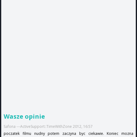
Wasze opinie
Safona ---ActiveSupport::TimeWithZone 2012, 16:57
poczatek filmu nudny potem zaczyna byc ciekawie. Koniec mozna