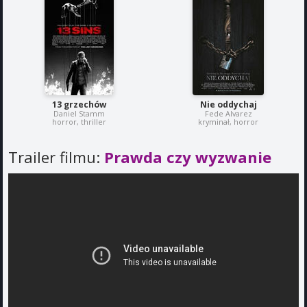
13 grzechów
Nie oddychaj
Daniel Stamm
Fede Alvarez
horror, thriller
kryminał, horror
Trailer filmu:
Prawda czy wyzwanie