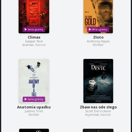
Climax
Złoto
Gaspar Noe
Anthony Hayes
dramat, horror
thriller
Anatomia upadku
Zbaw nas ode złego
Justine Triet
Scott Derrickson
thriller
kryminał, horror