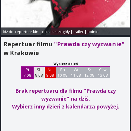
Idź do:
repertuar kin
|
opis i szczegóły
|
trailer
|
opinie
Repertuar filmu
"Prawda czy wyzwanie"
w Krakowie
Wybierz dzień
Pt
Sb
Nd
Pn
Wt
Śr
Czw
7 08
8 08
9 08
10 08
11 08
12 08
13 08
Brak repertuaru dla filmu "Prawda czy
wyzwanie"
na dziś.
Wybierz inny dzień z kalendarza powyżej.