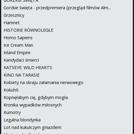
GORZKIE ŚWIĘTA
Gorzkie święta - przedpremiera (przegląd filmów Alm...
Grzesznicy
Hamnet
HISTORIE RÓWNOLEGŁE
Homo Sapiens
Ice Cream Man
Inland Empire
Kandydaci śmierci
KATSEYE: WILD HEARTS
KINO NA TARASIE
Kobiety na skraju załamania nerwowego
Kokuhō
Kopnęłabym cię, gdybym mogła
Kronika wypadków miłosnych
Kumotry
Legalna blondynka
Lot nad kukułczym gniazdem