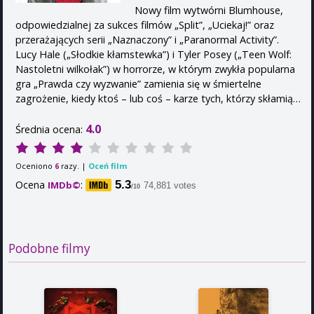
Nowy film wytwórni Blumhouse,
odpowiedzialnej za sukces filmów „Split”, „Uciekaj!” oraz
przerażających serii „Naznaczony” i „Paranormal Activity”.
Lucy Hale („Słodkie kłamstewka”) i Tyler Posey („Teen Wolf:
Nastoletni wilkołak”) w horrorze, w którym zwykła popularna
gra „Prawda czy wyzwanie” zamienia się w śmiertelne
zagrożenie, kiedy ktoś – lub coś – karze tych, którzy skłamią…
4.0
Średnia ocena:
Oceniono
razy. |
Oceń film
6
Ocena
:
5.3
IMDb©
74,881 votes
/10
Podobne filmy