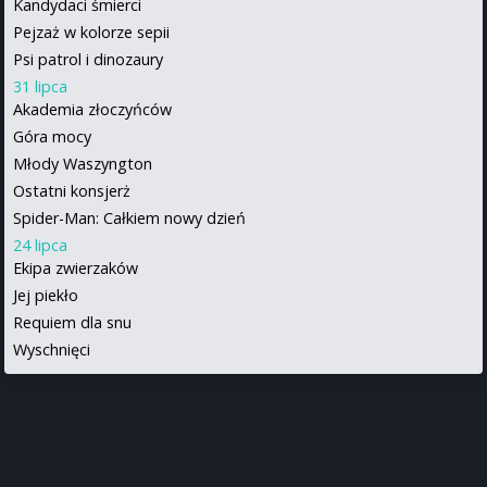
Kandydaci śmierci
Pejzaż w kolorze sepii
Psi patrol i dinozaury
31 lipca
Akademia złoczyńców
Góra mocy
Młody Waszyngton
Ostatni konsjerż
Spider-Man: Całkiem nowy dzień
24 lipca
Ekipa zwierzaków
Jej piekło
Requiem dla snu
Wyschnięci