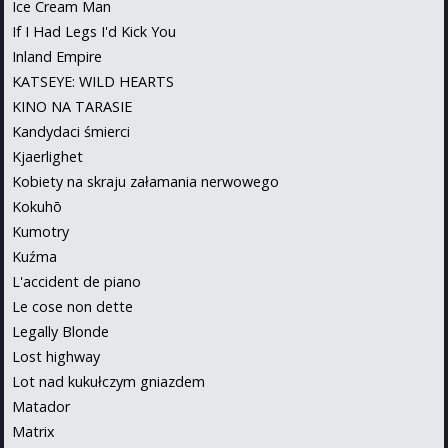
Ice Cream Man
If I Had Legs I'd Kick You
Inland Empire
KATSEYE: WILD HEARTS
KINO NA TARASIE
Kandydaci śmierci
Kjaerlighet
Kobiety na skraju załamania nerwowego
Kokuhō
Kumotry
Kuźma
L'accident de piano
Le cose non dette
Legally Blonde
Lost highway
Lot nad kukułczym gniazdem
Matador
Matrix