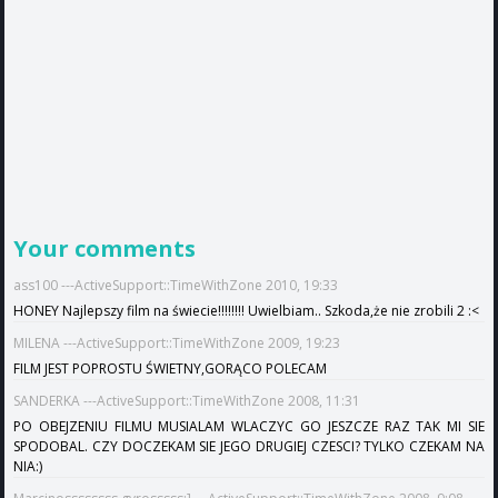
Your comments
ass100 ---ActiveSupport::TimeWithZone 2010, 19:33
HONEY Najlepszy film na świecie!!!!!!!! Uwielbiam.. Szkoda,że nie zrobili 2 :<
MILENA ---ActiveSupport::TimeWithZone 2009, 19:23
FILM JEST POPROSTU ŚWIETNY,GORĄCO POLECAM
SANDERKA ---ActiveSupport::TimeWithZone 2008, 11:31
PO OBEJZENIU FILMU MUSIALAM WLACZYC GO JESZCZE RAZ TAK MI SIE
SPODOBAL. CZY DOCZEKAM SIE JEGO DRUGIEJ CZESCI? TYLKO CZEKAM NA
NIA:)