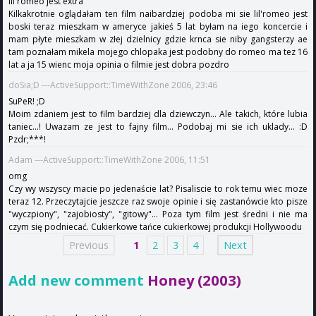
lil'romeo jest extra
Kilkakrotnie oglądałam ten film naibardziej podoba mi sie lil'romeo jest
boski teraz mieszkam w ameryce jakieś 5 lat byłam na iego koncercie i
mam płyte mieszkam w złej dzielnicy gdzie krnca sie niby gangsterzy ae
tam poznałam mikela mojego chlopaka jest podobny do romeo ma tez 16
lat a ja 15 wienc moja opinia o filmie jest dobra pozdro
doSia;D ---ActiveSupport::TimeWithZone 2006, 23:46
SuPeR! ;D
Moim zdaniem jest to film bardziej dla dziewczyn... Ale takich, które lubia
taniec...! Uwazam ze jest to fajny film... Podobaj mi sie ich uklady... :D
Pzdr;***!
Adam ---ActiveSupport::TimeWithZone 2006, 11:51
omg
Czy wy wszyscy macie po jedenaście lat? Pisaliscie to rok temu wiec moze
teraz 12. Przeczytajcie jeszcze raz swoje opinie i się zastanówcie kto pisze
"wyczpiony", "zajobiosty", "gitowy"... Poza tym film jest średni i nie ma
czym się podniecać. Cukierkowe tańce cukierkowej produkcji Hollywoodu
Previous
1
2
3
4
Next
Add new comment
Honey (2003)