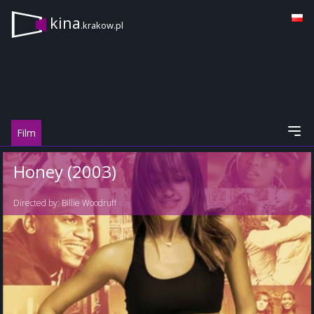
kina
.krakow.pl
Film
Honey (2003)
Directed by:
Billie Woodruff