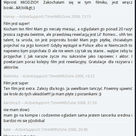
Wprost MIODZIO!! Zakochałam się w tym filmiku, jest wręcz
boski...&lt;lol&gt;;)
Haney ---ActiveSupport::TimeWithZone 2006, 13:15
Film jest super!
Kocham ten film! Mam go niecały miesiąc, a oglądałam go ponad 20 razy!
Jessica zagrała świetnie, ale prawdziwą rewelacją jest Lil' Romeo... ohh ten
talent, ta uroda, on jest poprostu boski! Mam jego płytkę, chciałabym
pojechać na jego koncert! Gdyby wystąpił w Polsce albo w Niemczech to
napewno bym pojechała :D ale nie wiem czy tak się stanie... wątpie żeby tu
przyjechał :( Jak narazie życze mu sukcesów jako rapowiec i aktor. I
powtarzam poraz kolejny film jest rewelacyjny. Gratulacje dla reżysera i
aktorów.
Ewelinka ---ActiveSupport::TimeWithZone 2006, 16:23
Film jest super
Ten film jest extra. Zależy dla kogo. Ja uwielbiam tańczyć. Powinny ujawnić
sie kroki do tych układów!!!! Ja mam płyte z piosenkami :))
karolcia;0 ---ActiveSupport::TimeWithZone 2006, 21:56
nie mam slow:)
mam go na kompie i codziennie ogladam sama jestem tancerka srednia i
bardzo mi sie p[odobal
kate ---ActiveSupport::TimeWithZone 2006, 20:49