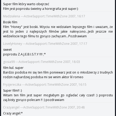
Super film który warto obejrzeć
Film jest poprostu świetny a horeigrafia jest super:)
Madzialena ---ActiveSupport::TimeWithZone 2007, 16:17
Boski film
Film "Honey" jest boski. Wżyciu nie widziałam lepszego film i uważam, że
jest to jeden z najlepszych filmów jakie nakręcono...Jeśli jeszcze nie
widzieliscie tego filmu to gorąco zachęcam...Pozdrawiam
LovelyHoney ---ActiveSupport::TimeWithZone 2007, 17:17
sweet
poprostu Z.A.J.E.B.I.S.T.Y !!!! ;*
gosia99 ---ActiveSupport::TimeWithZone 2007, 18:03
film kul. super
Bardzo podoba mi się ten film poniewarz jest on o młodzierzy z trudnych
rodzin najbardziej podoba mi sie wnim aktor lil romeo
Fryzjereczka ---ActiveSupport::TimeWithZone 2007, 16:15
Super film!! :)
Witam ten film jest super mogłabym go ogladać cały czas!! :) poprostu
zaj.bisty gorąco polecam !! :) pozdrawiam
Crazyangel ---ActiveSupport::TimeWithZone 2007, 20:48
Crazy angel:*