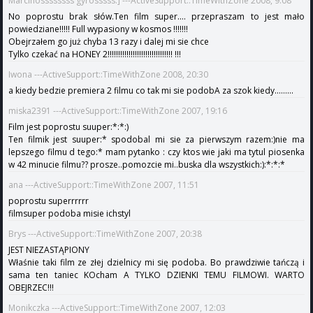
Marcinossssssss gyrosssss:] ---ActiveSupport::TimeWithZone 2008, 9:08
No poprostu brak słów.Ten film super.... przepraszam to jest mało
powiedziane!!!!! Full wypasiony w kosmos !!!!!!!
Obejrzałem go już chyba 13 razy i dalej mi sie chce
Tylko czekać na HONEY 2!!!!!!!!!!!!!!!!!!!!!!!!!!!!!!! !!!
Iwona ---ActiveSupport::TimeWithZone 2008, 20:30
a kiedy bedzie premiera 2 filmu co tak mi sie podobA za szok kiedy.........
miska2391 ---ActiveSupport::TimeWithZone 2007, 19:16
Film jest poprostu suuper:*:*:)
Ten filmik jest suuper:* spodobal mi sie za pierwszym razem:)nie ma
lepszego filmu d tego:* mam pytanko : czy ktos wie jaki ma tytul piosenka
w 42 minucie filmu?? prosze..pomozcie mi..buska dla wszystkich:):*:*:*
ana ---ActiveSupport::TimeWithZone 2007, 11:51
poprostu superrrrrr
filmsuper podoba misie ichstyl
Brys ---ActiveSupport::TimeWithZone 2007, 20:38
JEST NIEZASTĄPIONY
Właśnie taki film ze złej dzielnicy mi się podoba. Bo prawdziwie tańczą i
sama ten taniec KOcham A TYLKO DZIENKI TEMU FILMOWI. WARTO
OBEJRZEC!!!
Monikczka ---ActiveSupport::TimeWithZone 2007, 12:03