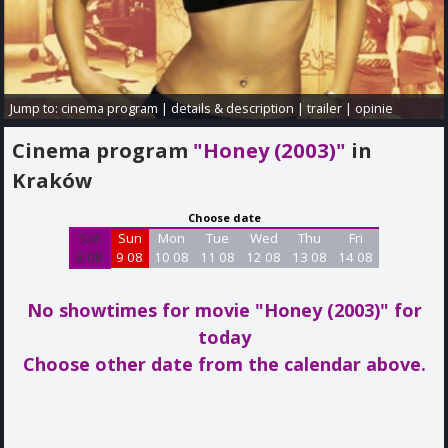
Jump to:
cinema program
|
details & description
|
trailer
|
opinie
Cinema program
"Honey (2003)"
in
Kraków
Choose date
Sat
Sun
Mon
Tue
Wed
Thu
Fri
8 08
9 08
10 08
11 08
12 08
13 08
14 08
No showtimes for movie "Honey (2003)"
for
today
Choose other date from the calendar above.