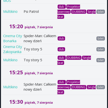
MOS
dub
Projektor
Multikino
Psi Patrol
laserowy
DUBBING
Single
bilet
Seat
15:20
piątek, 7 sierpnia
Cinema City
Spider-Man: Całkiem
dub
bilet
Bonarka
nowy dzień
Cinema City
Toy story 5
dub
bilet
Zakopianka
dub
DUBBING
Single
Multikino
Toy story 5
bilet
Seat
15:25
piątek, 7 sierpnia
dub
Projektor
Spider-Man: Całkiem
Multikino
laserowy
DUBBING
Single
bilet
nowy dzień
Seat
15:30
piątek, 7 sierpnia