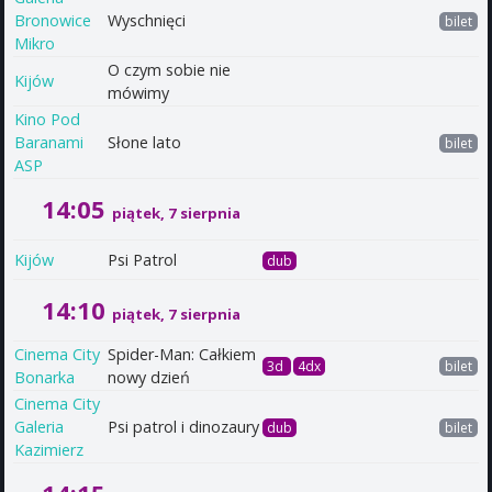
Bronowice
Wyschnięci
bilet
Mikro
O czym sobie nie
Kijów
mówimy
Kino Pod
Baranami
Słone lato
bilet
ASP
14:05
piątek, 7 sierpnia
Kijów
Psi Patrol
dub
14:10
piątek, 7 sierpnia
Cinema City
Spider-Man: Całkiem
3d
4dx
bilet
Bonarka
nowy dzień
Cinema City
Galeria
Psi patrol i dinozaury
dub
bilet
Kazimierz