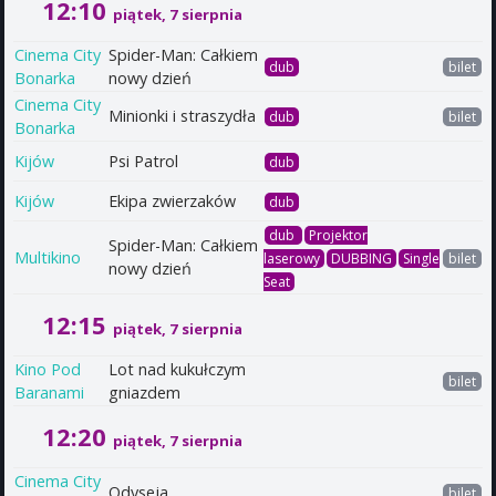
12:10
piątek, 7 sierpnia
Cinema City
Spider-Man: Całkiem
dub
bilet
Bonarka
nowy dzień
Cinema City
Minionki i straszydła
dub
bilet
Bonarka
Kijów
Psi Patrol
dub
Kijów
Ekipa zwierzaków
dub
dub
Projektor
Spider-Man: Całkiem
Multikino
laserowy
DUBBING
Single
bilet
nowy dzień
Seat
12:15
piątek, 7 sierpnia
Kino Pod
Lot nad kukułczym
bilet
Baranami
gniazdem
12:20
piątek, 7 sierpnia
Cinema City
Odyseja
bilet