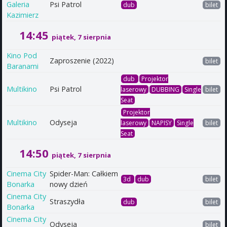
Galeria
Psi Patrol
dub
bilet
Kazimierz
14:45
piątek, 7 sierpnia
Kino Pod
Zaproszenie (2022)
bilet
Baranami
dub
Projektor
Multikino
Psi Patrol
laserowy
DUBBING
Single
bilet
Seat
Projektor
Multikino
Odyseja
laserowy
NAPISY
Single
bilet
Seat
14:50
piątek, 7 sierpnia
Cinema City
Spider-Man: Całkiem
3d
dub
bilet
Bonarka
nowy dzień
Cinema City
Straszydła
dub
bilet
Bonarka
Cinema City
Odyseja
bilet