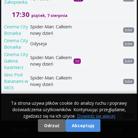
Zakopianka
17:30
piątek, 7 sierpnia
Cinema City
Spider-Man: Całkiem
bilet
Bonarka
nowy dzień
Cinema City
Odyseja
bilet
Bonarka
Cinema City
Spider-Man: Całkiem
Galeria
3d
bilet
nowy dzień
Kazimierz
Kino Pod
Spider-Man: Całkiem
Baranami w
bilet
nowy dzień
MOS
17:40
piątek, 7 sierpnia
Ta strona używa plików cookie do analizy ruchu i poprawy
doświadczenia użytkowników. Kontynuując przeglądanie,
Cinema City
Spider-Man: Całkiem
zgadzasz się na ich użycie.
Dowiedz się więcej
bilet
Bonarka
nowy dzień
Odrzuć
Akceptuję
Cinema City
Do góry
|
Filmy
|
Kina
Galeria
TYLKO JEDNA NOC
bilet