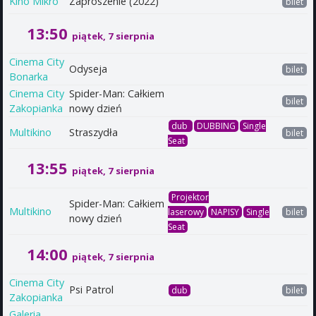
Kino Mikro
Zaproszenie (2022)
bilet
13:50
piątek, 7 sierpnia
Cinema City
Odyseja
bilet
Bonarka
Cinema City
Spider-Man: Całkiem
bilet
Zakopianka
nowy dzień
dub
DUBBING
Single
Multikino
Straszydła
bilet
Seat
13:55
piątek, 7 sierpnia
Projektor
Spider-Man: Całkiem
Multikino
laserowy
NAPISY
Single
bilet
nowy dzień
Seat
14:00
piątek, 7 sierpnia
Cinema City
Psi Patrol
dub
bilet
Zakopianka
Galeria