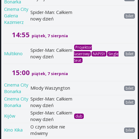
Bonarka
Cinema City
Spider-Man: Całkiem
Galeria
bilet
nowy dzień
Kazimierz
14:55
piątek, 7 sierpnia
Projektor
Spider-Man: Całkiem
Multikino
laserowy
NAPISY
Single
bilet
nowy dzień
Seat
15:00
piątek, 7 sierpnia
Cinema City
Młody Waszyngton
bilet
Bonarka
Cinema City
Spider-Man: Całkiem
bilet
Bonarka
nowy dzień
Spider-Man: Całkiem
Kijów
dub
nowy dzień
O czym sobie nie
Kino Kika
bilet
mówimy