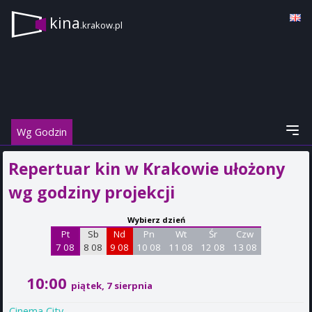
kina
.krakow.pl
Wg Godzin
Repertuar kin w Krakowie ułożony
wg godziny projekcji
Wybierz dzień
Pt
Sb
Nd
Pn
Wt
Śr
Czw
7 08
8 08
9 08
10 08
11 08
12 08
13 08
10:00
piątek, 7 sierpnia
Cinema City