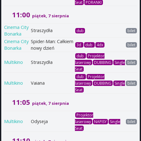
Seat
PORANKI
11:00
piątek, 7 sierpnia
Cinema City
Straszydła
dub
bilet
Bonarka
Cinema City
Spider-Man: Całkiem
3d
dub
4dx
bilet
Bonarka
nowy dzień
dub
Projektor
Multikino
Straszydła
laserowy
DUBBING
Single
bilet
Seat
dub
Projektor
Multikino
Vaiana
laserowy
DUBBING
Single
bilet
Seat
11:05
piątek, 7 sierpnia
Projektor
Multikino
Odyseja
laserowy
NAPISY
Single
bilet
Seat
11:10