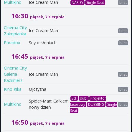
Multikino
Ice Cream Man
NAPISY
Single Seat
bilet
16:30
piątek, 7 sierpnia
Cinema City
Ice Cream Man
bilet
Zakopianka
Paradox
Sny o słoniach
bilet
16:45
piątek, 7 sierpnia
Cinema City
Galeria
Ice Cream Man
bilet
Kazimierz
Kino Kika
Ojczyzna
bilet
3d
dub
Projektor
Spider-Man: Całkiem
Multikino
laserowy
DUBBING
Single
bilet
nowy dzień
Seat
16:50
piątek, 7 sierpnia