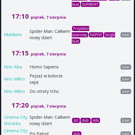
Seat
SUPERHIT
17:10
piątek, 7 sierpnia
Projektor
Spider-Man: Całkiem
Multikino
laserowy
NAPISY
Single
bilet
nowy dzień
Seat
17:15
piątek, 7 sierpnia
Kino Kika
Homo Sapiens
bilet
Pejzaż w kolorze
Kino Mikro
bilet
sepii
Kino Mikro
Do utraty tchu
bilet
17:20
piątek, 7 sierpnia
Cinema City
Spider-Man: Całkiem
3d
dub
4dx
bilet
Bonarka
nowy dzień
Cinema City
Psi Patrol
dub
bilet