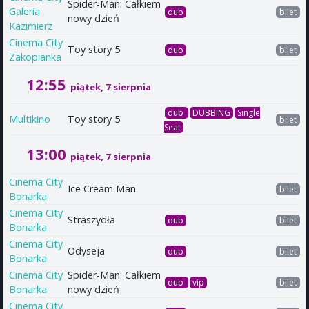
Spider-Man: Całkiem
Galeria
dub
bilet
nowy dzień
Kazimierz
Cinema City
Toy story 5
dub
bilet
Zakopianka
12:55
piątek, 7 sierpnia
dub
DUBBING
Single
Multikino
Toy story 5
bilet
Seat
13:00
piątek, 7 sierpnia
Cinema City
Ice Cream Man
bilet
Bonarka
Cinema City
Straszydła
dub
bilet
Bonarka
Cinema City
Odyseja
dub
bilet
Bonarka
Cinema City
Spider-Man: Całkiem
dub
vip
bilet
Bonarka
nowy dzień
Cinema City