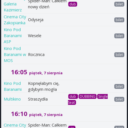
Spider-Man: Całkiem
Galeria
dub
bilet
nowy dzień
Kazimierz
Cinema City
Odyseja
bilet
Zakopianka
Kino Pod
Baranami
Wesele
bilet
ASP
Kino Pod
Baranami w
Rocznica
bilet
MOS
16:05
piątek, 7 sierpnia
Kino Pod
Kopnęłabym cię,
bilet
Baranami
gdybym mogła
dub
DUBBING
Single
Multikino
Straszydła
bilet
Seat
16:10
piątek, 7 sierpnia
Cinema City
Spider-Man: Całkiem