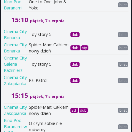
Kino Pod
One to One: John &
bilet
Baranami
Yoko
15:10
piątek, 7 sierpnia
Cinema City
Toy story 5
dub
bilet
Bonarka
Cinema City
Spider-Man: Całkiem
dub
vip
bilet
Bonarka
nowy dzień
Cinema City
Galeria
Toy story 5
dub
bilet
Kazimierz
Cinema City
Psi Patrol
dub
bilet
Zakopianka
15:15
piątek, 7 sierpnia
Cinema City
Spider-Man: Całkiem
3d
dub
bilet
Zakopianka
nowy dzień
Kino Pod
O czym sobie nie
Baranami w
bilet
mówimy