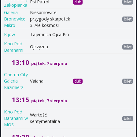
Psi Patrol
dub
bilet
Zakopianka
Galeria
Niesamowite
Bronowice
przygody skarpetek
bilet
Mikro
3. Ale kosmos!
Kijów
Tajemnica Ojca Pio
Kino Pod
Ojczyzna
bilet
Baranami
13:10
piątek, 7 sierpnia
Cinema City
Galeria
Vaiana
dub
bilet
Kazimierz
13:15
piątek, 7 sierpnia
Kino Pod
Wartość
Baranami w
bilet
sentymentalna
MOS
13:20