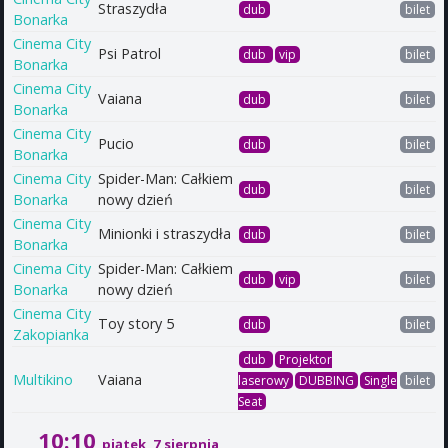
Straszydła
dub
bilet
Bonarka
Cinema City
Psi Patrol
dub
vip
bilet
Bonarka
Cinema City
Vaiana
dub
bilet
Bonarka
Cinema City
Pucio
dub
bilet
Bonarka
Cinema City
Spider-Man: Całkiem
dub
bilet
Bonarka
nowy dzień
Cinema City
Minionki i straszydła
dub
bilet
Bonarka
Cinema City
Spider-Man: Całkiem
dub
vip
bilet
Bonarka
nowy dzień
Cinema City
Toy story 5
dub
bilet
Zakopianka
dub
Projektor
Multikino
Vaiana
laserowy
DUBBING
Single
bilet
Seat
10:10
piątek, 7 sierpnia