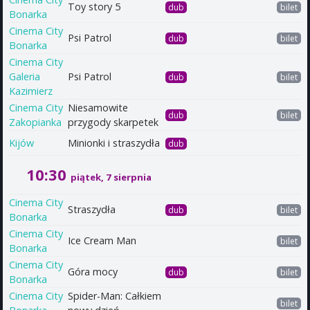
Toy story 5
dub
bilet
Bonarka
Cinema City
Psi Patrol
dub
bilet
Bonarka
Cinema City
Galeria
Psi Patrol
dub
bilet
Kazimierz
Cinema City
Niesamowite
dub
bilet
Zakopianka
przygody skarpetek
Kijów
Minionki i straszydła
dub
10:30
piątek, 7 sierpnia
Cinema City
Straszydła
dub
bilet
Bonarka
Cinema City
Ice Cream Man
bilet
Bonarka
Cinema City
Góra mocy
dub
bilet
Bonarka
Cinema City
Spider-Man: Całkiem
bilet