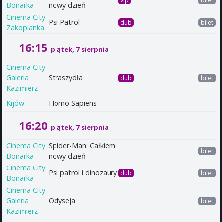
vip
bilet
Bonarka
nowy dzień
Cinema City
Psi Patrol
dub
bilet
Zakopianka
16:15
piątek, 7 sierpnia
Cinema City
Galeria
Straszydła
dub
bilet
Kazimierz
Kijów
Homo Sapiens
16:20
piątek, 7 sierpnia
Cinema City
Spider-Man: Całkiem
bilet
Bonarka
nowy dzień
Cinema City
Psi patrol i dinozaury
dub
bilet
Bonarka
Cinema City
Galeria
Odyseja
bilet
Kazimierz