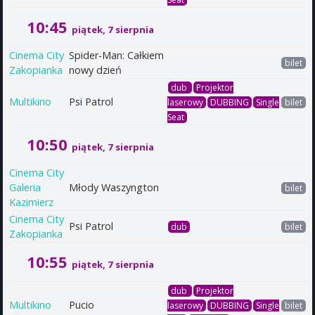
10:45
piątek, 7 sierpnia
Cinema City
Spider-Man: Całkiem
bilet
Zakopianka
nowy dzień
dub
Projektor
Multikino
Psi Patrol
laserowy
DUBBING
Single
bilet
Seat
10:50
piątek, 7 sierpnia
Cinema City
Galeria
Młody Waszyngton
bilet
Kazimierz
Cinema City
Psi Patrol
dub
bilet
Zakopianka
10:55
piątek, 7 sierpnia
dub
Projektor
Multikino
Pucio
laserowy
DUBBING
Single
bilet