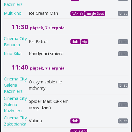
Kazimierz
Multikino
Ice Cream Man
NAPISY
Single Seat
bilet
11:30
piątek, 7 sierpnia
Cinema City
Psi Patrol
dub
vip
bilet
Bonarka
Kino Kika
Kandydaci śmierci
bilet
11:40
piątek, 7 sierpnia
Cinema City
O czym sobie nie
Galeria
bilet
mówimy
Kazimierz
Cinema City
Spider-Man: Całkiem
Galeria
bilet
nowy dzień
Kazimierz
Cinema City
Vaiana
dub
bilet
Zakopianka
Projektor