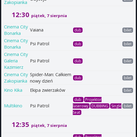
Zakopianka
12:30
piątek, 7 sierpnia
Cinema City
Vaiana
dub
bilet
Bonarka
Cinema City
Psi Patrol
dub
bilet
Bonarka
Cinema City
Galeria
Psi Patrol
dub
bilet
Kazimierz
Cinema City
Spider-Man: Całkiem
dub
bilet
Zakopianka
nowy dzień
Kino Kika
Ekipa zwierzaków
bilet
dub
Projektor
Multikino
Psi Patrol
laserowy
DUBBING
Single
bilet
Seat
12:35
piątek, 7 sierpnia
dub
Projektor