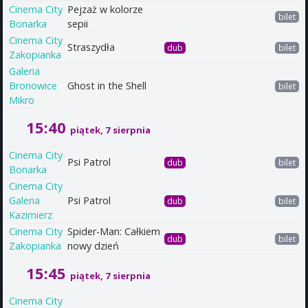
Cinema City
Pejzaż w kolorze
bilet
Bonarka
sepii
Cinema City
Straszydła
dub
bilet
Zakopianka
Galeria
Bronowice
Ghost in the Shell
bilet
Mikro
15:40
piątek, 7 sierpnia
Cinema City
Psi Patrol
dub
bilet
Bonarka
Cinema City
Galeria
Psi Patrol
dub
bilet
Kazimierz
Cinema City
Spider-Man: Całkiem
dub
bilet
Zakopianka
nowy dzień
15:45
piątek, 7 sierpnia
Cinema City