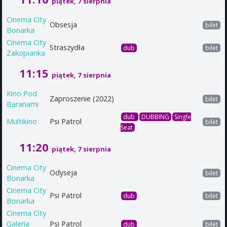
piątek, 7 sierpnia
Cinema City
Obsesja
bilet
Bonarka
Cinema City
Straszydła
dub
bilet
Zakopianka
11:15
piątek, 7 sierpnia
Kino Pod
Zaproszenie (2022)
bilet
Baranami
dub
DUBBING
Single
Multikino
Psi Patrol
bilet
Seat
11:20
piątek, 7 sierpnia
Cinema City
Odyseja
bilet
Bonarka
Cinema City
Psi Patrol
dub
bilet
Bonarka
Cinema City
Galeria
Psi Patrol
dub
bilet