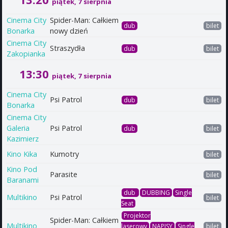
piątek, 7 sierpnia
Cinema City
Spider-Man: Całkiem
dub
bilet
Bonarka
nowy dzień
Cinema City
Straszydła
dub
bilet
Zakopianka
13:30
piątek, 7 sierpnia
Cinema City
Psi Patrol
dub
bilet
Bonarka
Cinema City
Galeria
Psi Patrol
dub
bilet
Kazimierz
Kino Kika
Kumotry
bilet
Kino Pod
Parasite
bilet
Baranami
dub
DUBBING
Single
Multikino
Psi Patrol
bilet
Seat
Projektor
Spider-Man: Całkiem
Multikino
laserowy
NAPISY
Single
bilet