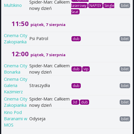
Spider-Man: Całkiem
Multikino
laserowy
NAPISY
Single
bilet
nowy dzień
Seat
11:50
piątek, 7 sierpnia
Cinema City
Psi Patrol
dub
bilet
Zakopianka
12:00
piątek, 7 sierpnia
Cinema City
Spider-Man: Całkiem
dub
vip
bilet
Bonarka
nowy dzień
Cinema City
Galeria
Straszydła
dub
bilet
Kazimierz
Cinema City
Spider-Man: Całkiem
3d
dub
bilet
Zakopianka
nowy dzień
Kino Pod
Baranami w
Odyseja
bilet
MOS