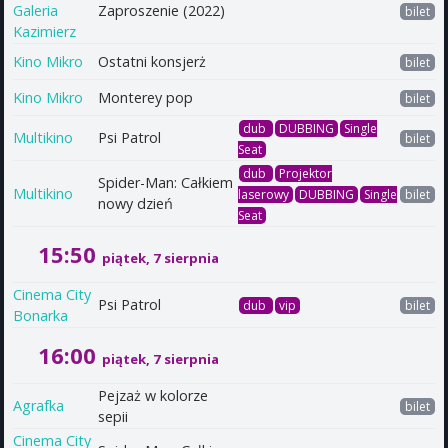
Galeria
Zaproszenie (2022)
bilet
Kazimierz
Kino Mikro
Ostatni konsjerż
bilet
Kino Mikro
Monterey pop
bilet
dub
DUBBING
Single
Multikino
Psi Patrol
bilet
Seat
dub
Projektor
Spider-Man: Całkiem
Multikino
laserowy
DUBBING
Single
bilet
nowy dzień
Seat
15:50
piątek, 7 sierpnia
Cinema City
Psi Patrol
dub
vip
bilet
Bonarka
16:00
piątek, 7 sierpnia
Pejzaż w kolorze
Agrafka
bilet
sepii
Cinema City