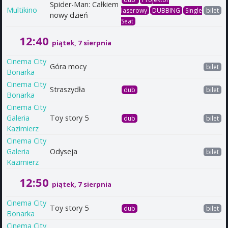
Spider-Man: Całkiem
Multikino
laserowy
DUBBING
Single
bilet
nowy dzień
Seat
12:40
piątek, 7 sierpnia
Cinema City
Góra mocy
bilet
Bonarka
Cinema City
Straszydła
dub
bilet
Bonarka
Cinema City
Galeria
Toy story 5
dub
bilet
Kazimierz
Cinema City
Galeria
Odyseja
bilet
Kazimierz
12:50
piątek, 7 sierpnia
Cinema City
Toy story 5
dub
bilet
Bonarka
Cinema City