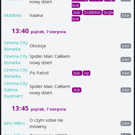
nowy dzień
Seat
dub
DUBBING
Single
Multikino
Vaiana
bilet
Seat
13:40
piątek, 7 sierpnia
Cinema City
Obsesja
bilet
Bonarka
Cinema City
Spider-Man: Całkiem
bilet
Bonarka
nowy dzień
Cinema City
Psi Patrol
dub
vip
bilet
Bonarka
Cinema City
Spider-Man: Całkiem
Galeria
dub
bilet
nowy dzień
Kazimierz
13:45
piątek, 7 sierpnia
O czym sobie nie
Kino Mikro
bilet
mówimy