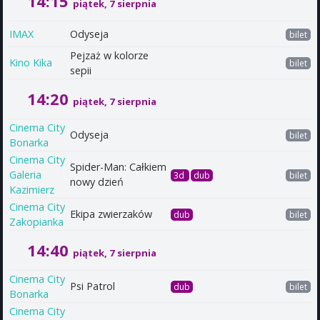
14:15
piątek, 7 sierpnia
IMAX
Odyseja
bilet
Pejzaż w kolorze
Kino Kika
bilet
sepii
14:20
piątek, 7 sierpnia
Cinema City
Odyseja
bilet
Bonarka
Cinema City
Spider-Man: Całkiem
Galeria
3d
dub
bilet
nowy dzień
Kazimierz
Cinema City
Ekipa zwierzaków
dub
bilet
Zakopianka
14:40
piątek, 7 sierpnia
Cinema City
Psi Patrol
dub
bilet
Bonarka
Cinema City