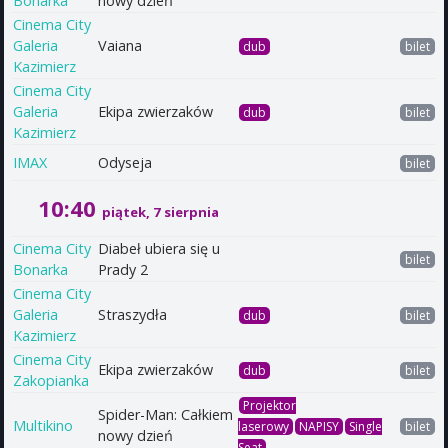
Bonarka
nowy dzień
Cinema City
Galeria
Vaiana
dub
bilet
Kazimierz
Cinema City
Galeria
Ekipa zwierzaków
dub
bilet
Kazimierz
IMAX
Odyseja
bilet
10:40
piątek, 7 sierpnia
Cinema City
Diabeł ubiera się u
bilet
Bonarka
Prady 2
Cinema City
Galeria
Straszydła
dub
bilet
Kazimierz
Cinema City
Ekipa zwierzaków
dub
bilet
Zakopianka
Projektor
Spider-Man: Całkiem
Multikino
laserowy
NAPISY
Single
bilet
nowy dzień
Seat