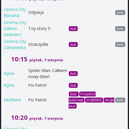
Cinema City
Odyseja
bilet
Bonarka
Cinema City
Galeria
Toy story 5
dub
bilet
Kazimierz
Cinema City
Straszydła
dub
bilet
Zakopianka
10:15
piątek, 7 sierpnia
Spider-Man: Całkiem
Kijów
dub
nowy dzień
Kijów
Psi Patrol
dub
dub
Projektor
Multikino
Psi Patrol
laserowy
DUBBING
Single
bilet
Seat
10:20
piątek, 7 sierpnia
Cinema City