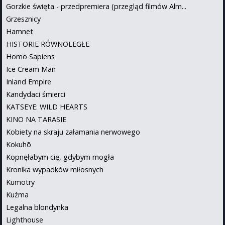
Gorzkie święta - przedpremiera (przegląd filmów Alm...
Grzesznicy
Hamnet
HISTORIE RÓWNOLEGŁE
Homo Sapiens
Ice Cream Man
Inland Empire
Kandydaci śmierci
KATSEYE: WILD HEARTS
KINO NA TARASIE
Kobiety na skraju załamania nerwowego
Kokuhō
Kopnęłabym cię, gdybym mogła
Kronika wypadków miłosnych
Kumotry
Kuźma
Legalna blondynka
Lighthouse