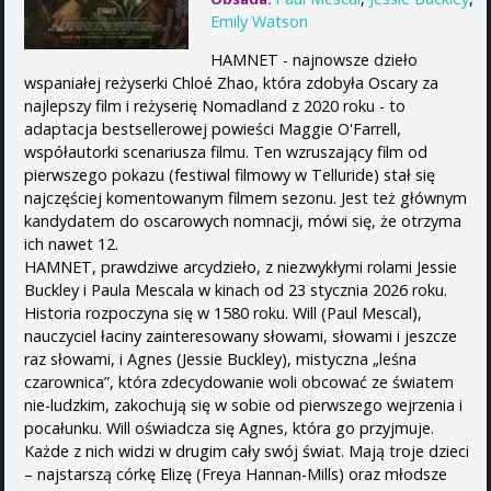
Emily Watson
HAMNET - najnowsze dzieło
wspaniałej reżyserki Chloé Zhao, która zdobyła Oscary za
najlepszy film i reżyserię Nomadland z 2020 roku - to
adaptacja bestsellerowej powieści Maggie O'Farrell,
współautorki scenariusza filmu. Ten wzruszający film od
pierwszego pokazu (festiwal filmowy w Telluride) stał się
najczęściej komentowanym filmem sezonu. Jest też głównym
kandydatem do oscarowych nomnacji, mówi się, że otrzyma
ich nawet 12.
HAMNET, prawdziwe arcydzieło, z niezwykłymi rolami Jessie
Buckley i Paula Mescala w kinach od 23 stycznia 2026 roku.
Historia rozpoczyna się w 1580 roku. Will (Paul Mescal),
nauczyciel łaciny zainteresowany słowami, słowami i jeszcze
raz słowami, i Agnes (Jessie Buckley), mistyczna „leśna
czarownica”, która zdecydowanie woli obcować ze światem
nie-ludzkim, zakochują się w sobie od pierwszego wejrzenia i
pocałunku. Will oświadcza się Agnes, która go przyjmuje.
Każde z nich widzi w drugim cały swój świat. Mają troje dzieci
– najstarszą córkę Elizę (Freya Hannan-Mills) oraz młodsze