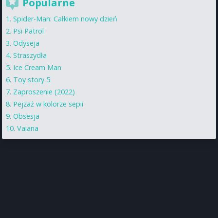
Popularne
Spider-Man: Całkiem nowy dzień
Psi Patrol
Odyseja
Straszydła
Ice Cream Man
Toy story 5
Zaproszenie (2022)
Pejzaż w kolorze sepii
Obsesja
Vaiana