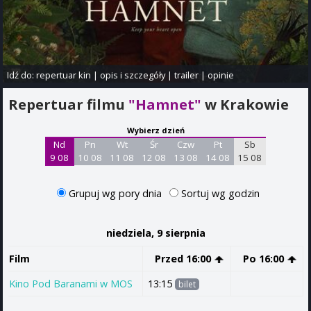
Idź do:
repertuar kin
|
opis i szczegóły
|
trailer
|
opinie
Repertuar filmu
"Hamnet"
w Krakowie
Wybierz dzień
Nd
Pn
Wt
Śr
Czw
Pt
Sb
9 08
10 08
11 08
12 08
13 08
14 08
15 08
Grupuj wg pory dnia
Sortuj wg godzin
niedziela, 9 sierpnia
Film
Przed 16:00
Po 16:00
Kino Pod Baranami w MOS
13:15
bilet