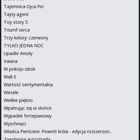
Tajemnica Ojca Pio
Tajny agent
Toy story 5
Triumf serca
Trzy kolory: czerwony
TYLKO JEDNA NOC
Upadłe Anioły
Vaiana
W pokoju obok
Wall-E
Wartość sentymentalna
Wesele
Wielkie piękno
Wpatrując się w słońce
Wypadek fortepianowy
Wyschnięci
Władca Pierścieni: Powrót króla - edycja rozszerzon...
Zagubiona autostrada