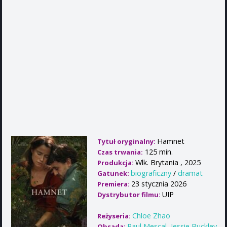
Hamnet
Tytuł oryginalny:
125 min.
Czas trwania:
Wlk. Brytania , 2025
Produkcja:
biograficzny
/
dramat
Gatunek:
23 stycznia 2026
Premiera:
UIP
Dystrybutor filmu:
Chloe Zhao
Reżyseria:
Paul Mescal
,
Jessie Buckley
,
Obsada: