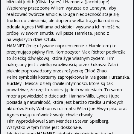
bliźniaki Judith (Olivia Lynes) i Hamneta (Jacobi Jupe).
Wspierany przez żonę William wyrusza do Londynu, aby
realizować twórcze ambicje. Długa nieobecność staje się
trudna do zniesienia, ale dopiero wielka tragedia rodzinna
oddala Agnes i Williama od siebie i wystawia ich miłość na
próbę. W swoim smutku Will pisze Hamleta, jedno z
największych dzieł sztuki.
HAMNET (imię używane naprzemiennie z Hamletem) to
przejmująco piękny film. Kompozytor Max Richter podkreśla
to ścieżką dźwiękową, która żyje własnym życiem. Film
nakręcony jest z wielką wrażliwością przez Łukasza Żala i
pięknie poprowadzony przez reżyserkę Chloé Zhao.
Pełne symboliki kostiumy zaprojektowała Malgosia Turzanska.
Buckley i Mescal dzielą chwile intymności, które są tak
prawdziwe, że często zapierają dech w piersiach. To samo
można powiedzieć o dzieciach: Hannan-Mills, Lynes i Jupe
posiadają naturalność, która jest bardzo rzadka u młodych
aktorów. Emily Watson w roli matki Willa i Joe Alwyn jako brat
Agnes mają tu również swoje chwile chwały.
Film wyprodukował Sam Mendes i Steven Spielberg.
Wszystko w tym filmie jest doskonałe.
Jak do tej pory HAMNET zdobył najważniejsze, bo od