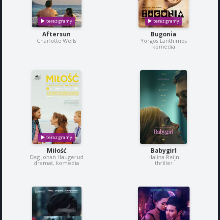
Aftersun
Bugonia
Charlotte Wells
Yorgos Lanthimos
komedia
Miłość
Babygirl
Dag Johan Haugerud
Halina Reijn
dramat, komedia
thriller