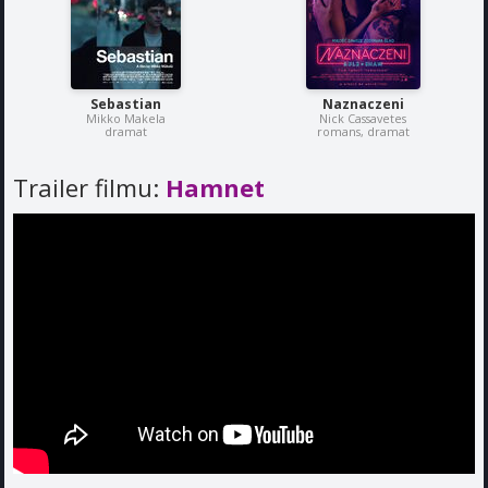
Sebastian
Naznaczeni
Mikko Makela
Nick Cassavetes
dramat
romans, dramat
Trailer filmu:
Hamnet