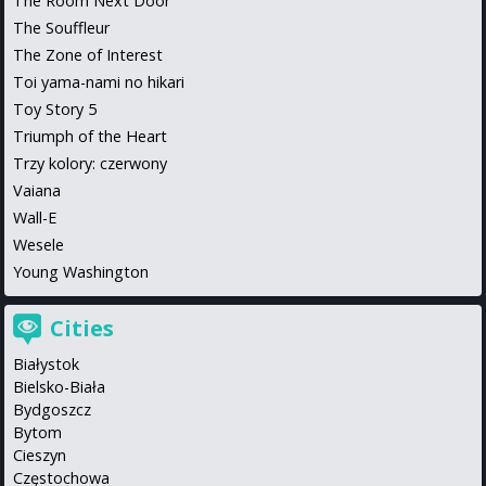
The Room Next Door
The Souffleur
The Zone of Interest
Toi yama-nami no hikari
Toy Story 5
Triumph of the Heart
Trzy kolory: czerwony
Vaiana
Wall-E
Wesele
Young Washington
Cities
Białystok
Bielsko-Biała
Bydgoszcz
Bytom
Cieszyn
Częstochowa