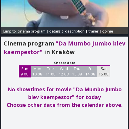
Jump to:
cinema program
|
details & description
|
trailer
|
opinie
Cinema program
"Da Mumbo Jumbo blev
kaempestor"
in Kraków
Choose date
Sun
Mon
Tue
Wed
Thu
Fri
Sat
9 08
10 08
11 08
12 08
13 08
14 08
15 08
No showtimes for movie "Da Mumbo Jumbo
blev kaempestor"
for today
Choose other date from the calendar above.