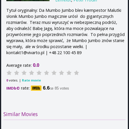
Tytuł oryginalny: Da Mumbo Jumbo blev kæmpestor Malutki
słonik Mumbo Jumbo magicznie urósł do gigantycznych
rozmiarów. Teraz musi wyruszyć w niebezpieczną podróż,
aby odnaleźć Babę Jagę, która ma moce pozwalające na
przywrócenie jego poprzednich rozmiarów. To pełna przygód
wyprawa, która może sprawić, że Mumbo Jumbo znów stanie
się mały, ale w środku pozostanie wielki. |
kontakt1@vivarto.pl | +48 22 100 45 89
0.0
Average rate:
votes. |
Rate movie
0
rate:
6.6
IMDb©
85 votes
/10
Similar Movies