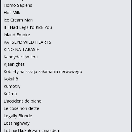
Homo Sapiens
Hot Milk
Ice Cream Man
If I Had Legs I'd Kick You
Inland Empire
KATSEYE: WILD HEARTS
KINO NA TARASIE
Kandydaci śmierci
Kjaerlighet
Kobiety na skraju załamania nerwowego
Kokuhō
Kumotry
Kuźma
L'accident de piano
Le cose non dette
Legally Blonde
Lost highway
Lot nad kukułczym gniazdem