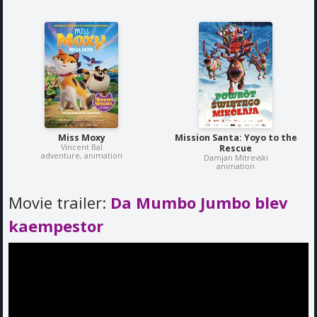
Miss Moxy
Mission Santa: Yoyo to the
Vincent Bal
Rescue
adventure, animation
Damjan Mitrevski
animation
Movie trailer:
Da Mumbo Jumbo blev
kaempestor