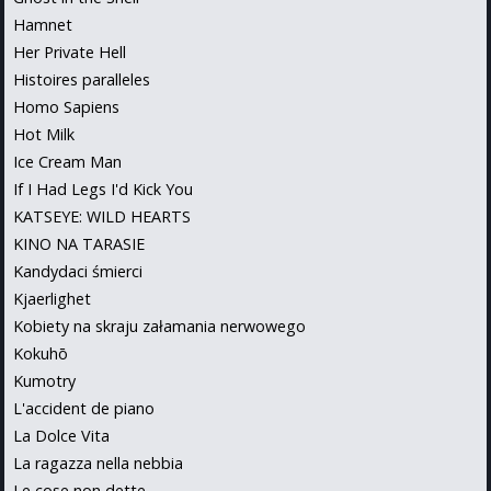
Hamnet
Her Private Hell
Histoires paralleles
Homo Sapiens
Hot Milk
Ice Cream Man
If I Had Legs I'd Kick You
KATSEYE: WILD HEARTS
KINO NA TARASIE
Kandydaci śmierci
Kjaerlighet
Kobiety na skraju załamania nerwowego
Kokuhō
Kumotry
L'accident de piano
La Dolce Vita
La ragazza nella nebbia
Le cose non dette