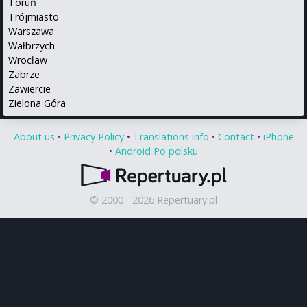
Toruń
Trójmiasto
Warszawa
Wałbrzych
Wrocław
Zabrze
Zawiercie
Zielona Góra
About us
•
Privacy Policy
•
Translations info
•
Contact
•
iPhone
•
Android
Po polsku
© 2000 - 2026 Repertuary.pl