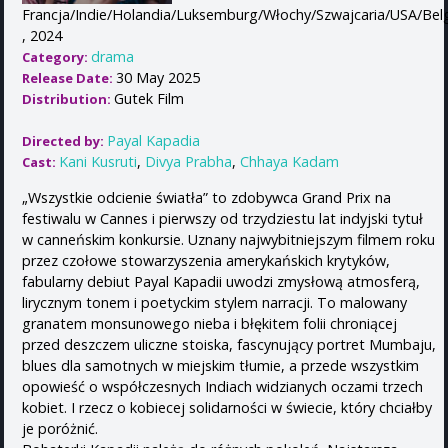
Francja/Indie/Holandia/Luksemburg/Włochy/Szwajcaria/USA/Bel
, 2024
drama
Category:
30 May 2025
Release Date:
Gutek Film
Distribution:
Payal Kapadia
Directed by:
Kani Kusruti
,
Divya Prabha
,
Chhaya Kadam
Cast:
„Wszystkie odcienie światła” to zdobywca Grand Prix na
festiwalu w Cannes i pierwszy od trzydziestu lat indyjski tytuł
w canneńskim konkursie. Uznany najwybitniejszym filmem roku
przez czołowe stowarzyszenia amerykańskich krytyków,
fabularny debiut Payal Kapadii uwodzi zmysłową atmosferą,
lirycznym tonem i poetyckim stylem narracji. To malowany
granatem monsunowego nieba i błękitem folii chroniącej
przed deszczem uliczne stoiska, fascynujący portret Mumbaju,
blues dla samotnych w miejskim tłumie, a przede wszystkim
opowieść o współczesnych Indiach widzianych oczami trzech
kobiet. I rzecz o kobiecej solidarności w świecie, który chciałby
je poróżnić.