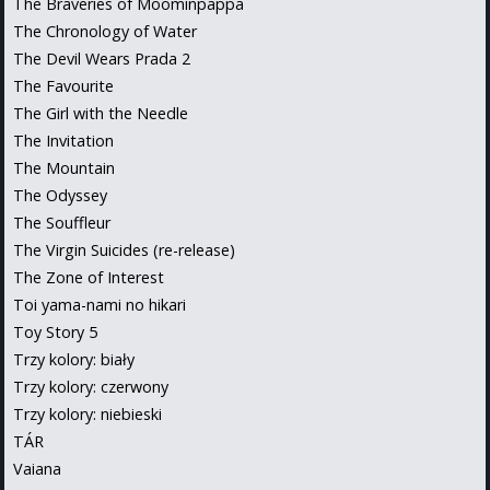
The Braveries of Moominpappa
The Chronology of Water
The Devil Wears Prada 2
The Favourite
The Girl with the Needle
The Invitation
The Mountain
The Odyssey
The Souffleur
The Virgin Suicides (re-release)
The Zone of Interest
Toi yama-nami no hikari
Toy Story 5
Trzy kolory: biały
Trzy kolory: czerwony
Trzy kolory: niebieski
TÁR
Vaiana