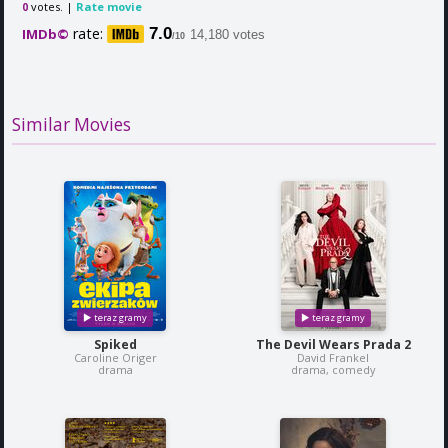
votes. |
Rate movie
0
rate:
7.0
IMDb©
14,180 votes
/10
Similar Movies
Spiked
The Devil Wears Prada 2
Caroline Origer
David Frankel
drama
drama, comedy