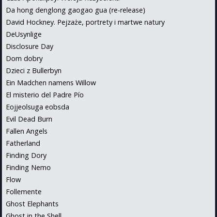
Da hong denglong gaogao gua (re-release)
David Hockney. Pejzaże, portrety i martwe natury
DeUsynlige
Disclosure Day
Dom dobry
Dzieci z Bullerbyn
Ein Madchen namens Willow
El misterio del Padre Pío
Eojjeolsuga eobsda
Evil Dead Burn
Fallen Angels
Fatherland
Finding Dory
Finding Nemo
Flow
Follemente
Ghost Elephants
Ghost in the Shell