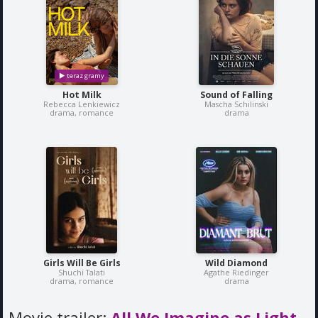
Hot Milk
Sound of Falling
Rebecca Lenkiewicz
Mascha Schilinski
drama, romance
drama
Girls Will Be Girls
Wild Diamond
Shuchi Talati
Agathe Riedinger
drama, romance
drama
Movie trailer:
All We Imagine as Light