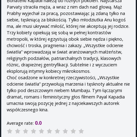
Bohaterki Kapadii należą do różnych pokoleń. Najstarsza
Parvaty straciła męża, a wraz z nim dach nad głową. Mąż
Prabhy wyjechał za pracą, pozostawiając ją zdaną tylko na
siebie, tęskniącą za bliskością. Tylko młodziutka Anu kogoś
ma, ale musi ukrywać miłość, której nie akceptują jej rodzice.
Trzy kobiety opiekują się sobą w pełnej kontrastów
metropolii, w której egzystują obok siebie nędza i piękno,
chciwość i troska, pragnienia i zakazy. „Wszystkie odcienie
światła” wprowadzają w świat aranżowanych małżeństw,
religijnych podziałów, patriarchalnych tradycji, klasowych
różnic, drapieżnej gentryfikacji. Subtelnie i z wyczuciem
eksplorują intymny kobiecy mikrokosmos.
Choć osadzone w konkretnej rzeczywistości, „Wszystkie
odcienie światła” przywołują marzenia i tęsknoty aktualne nie
tylko pod deszczowym niebem Mumbaju. Tym łączącymi
dramat, romans i feministyczny głos filmem Payal Kapadia
umacnia swoją pozycję jednej z najciekawszych autorek
współczesnego kina.
0.0
Average rate: