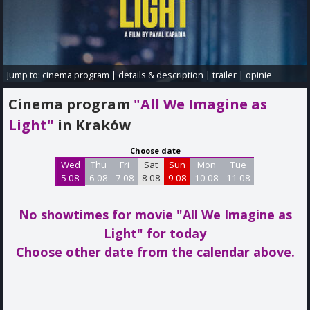
Jump to:
cinema program
|
details & description
|
trailer
|
opinie
Cinema program
"All We Imagine as
Light"
in Kraków
Choose date
Wed
Thu
Fri
Sat
Sun
Mon
Tue
5 08
6 08
7 08
8 08
9 08
10 08
11 08
No showtimes for movie "All We Imagine as
Light"
for today
Choose other date from the calendar above.