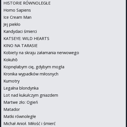
HISTORIE RÓWNOLEGŁE
Homo Sapiens
Ice Cream Man
Jej piekło
Kandydaci śmierci
KATSEYE: WILD HEARTS
KINO NA TARASIE
Kobiety na skraju załamania nerwowego
Kokuhō
Kopnęłabym cię, gdybym mogła
Kronika wypadków miłosnych
Kumotry
Legalna blondynka
Lot nad kukułczym gniazdem
Martwe zło: Ogień
Matador
Matki równoległe
Michał Anioł. Miłość i śmierć