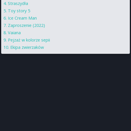
Straszydła
Toy story 5
Ice Cream Man
Zaproszenie (2022)
Vaiana
Pejzaż w kolorze sepii
Ekipa zwierzaków