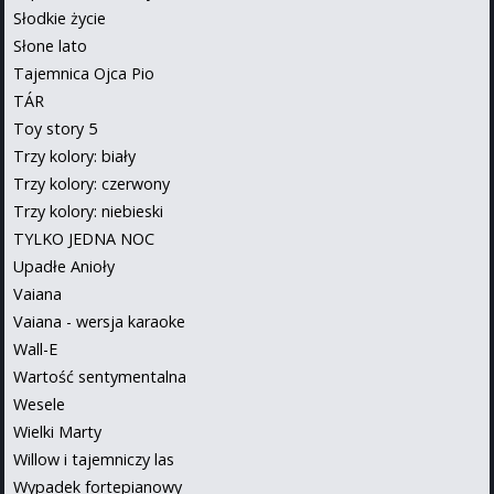
Słodkie życie
Słone lato
Tajemnica Ojca Pio
TÁR
Toy story 5
Trzy kolory: biały
Trzy kolory: czerwony
Trzy kolory: niebieski
TYLKO JEDNA NOC
Upadłe Anioły
Vaiana
Vaiana - wersja karaoke
Wall-E
Wartość sentymentalna
Wesele
Wielki Marty
Willow i tajemniczy las
Wypadek fortepianowy