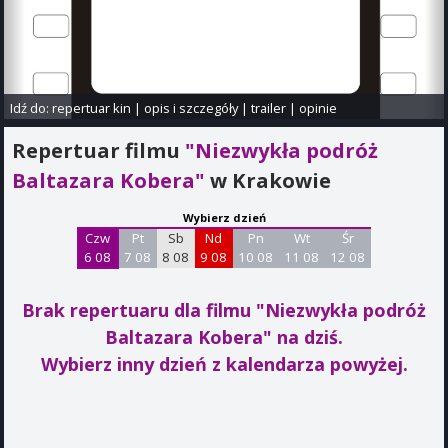
Idź do:
repertuar kin
|
opis i szczegóły
|
trailer
|
opinie
Repertuar filmu
"Niezwykła podróż
Baltazara Kobera"
w Krakowie
Wybierz dzień
Czw
Pt
Sb
Nd
Pn
Wt
Śr
6 08
7 08
8 08
9 08
10 08
11 08
12 08
Brak repertuaru dla filmu "Niezwykła podróż
Baltazara Kobera"
na dziś.
Wybierz inny dzień z kalendarza powyżej.