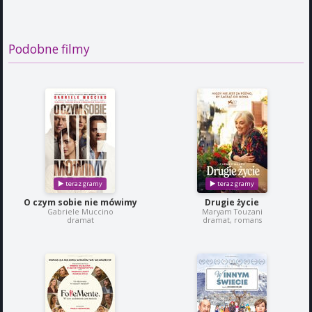
Podobne filmy
O czym sobie nie mówimy
Drugie życie
Gabriele Muccino
Maryam Touzani
dramat
dramat, romans