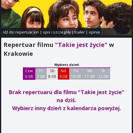
Idź do:
repertuar kin
|
opis i szczegóły
|
trailer
|
opinie
Repertuar filmu
"Takie jest życie"
w
Krakowie
Wybierz dzień
Czw
Pt
Sb
Nd
Pn
Wt
Śr
6 08
7 08
8 08
9 08
10 08
11 08
12 08
Brak repertuaru dla filmu "Takie jest życie"
na dziś.
Wybierz inny dzień z kalendarza powyżej.