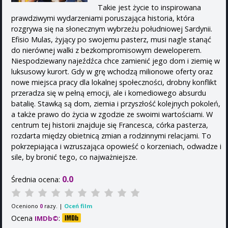
Takie jest życie to inspirowana
prawdziwymi wydarzeniami poruszająca historia, która
rozgrywa się na słonecznym wybrzeżu południowej Sardynii.
Efisio Mulas, żyjący po swojemu pasterz, musi nagle stanąć
do nierównej walki z bezkompromisowym deweloperem.
Niespodziewany najeźdźca chce zamienić jego dom i ziemię w
luksusowy kurort. Gdy w grę wchodzą milionowe oferty oraz
nowe miejsca pracy dla lokalnej społeczności, drobny konflikt
przeradza się w pełną emocji, ale i komediowego absurdu
batalię. Stawką są dom, ziemia i przyszłość kolejnych pokoleń,
a także prawo do życia w zgodzie ze swoimi wartościami. W
centrum tej historii znajduje się Francesca, córka pasterza,
rozdarta między obietnicą zmian a rodzinnymi relacjami. To
pokrzepiająca i wzruszająca opowieść o korzeniach, odwadze i
sile, by bronić tego, co najważniejsze.
0.0
Średnia ocena:
Oceniono
razy. |
Oceń film
0
Ocena
:
IMDb©