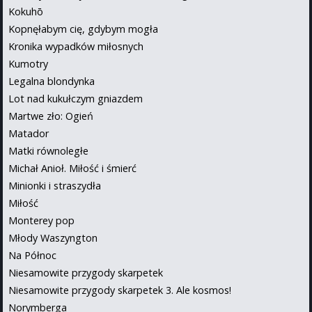
Kokuhō
Kopnęłabym cię, gdybym mogła
Kronika wypadków miłosnych
Kumotry
Legalna blondynka
Lot nad kukułczym gniazdem
Martwe zło: Ogień
Matador
Matki równoległe
Michał Anioł. Miłość i śmierć
Minionki i straszydła
Miłość
Monterey pop
Młody Waszyngton
Na Północ
Niesamowite przygody skarpetek
Niesamowite przygody skarpetek 3. Ale kosmos!
Norymberga