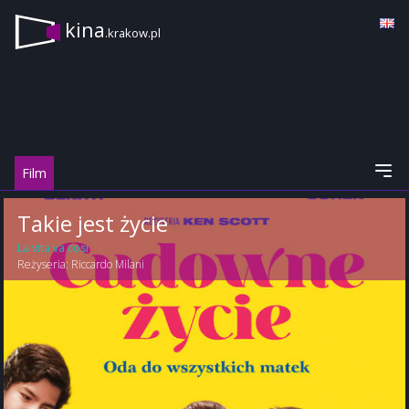
kina
.krakow.pl
Film
Takie jest życie
La vita va cosi
Reżyseria:
Riccardo Milani