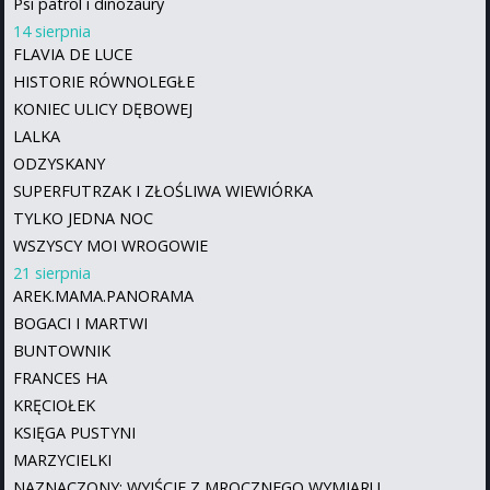
Psi patrol i dinozaury
14 sierpnia
FLAVIA DE LUCE
HISTORIE RÓWNOLEGŁE
KONIEC ULICY DĘBOWEJ
LALKA
ODZYSKANY
SUPERFUTRZAK I ZŁOŚLIWA WIEWIÓRKA
TYLKO JEDNA NOC
WSZYSCY MOI WROGOWIE
21 sierpnia
AREK.MAMA.PANORAMA
BOGACI I MARTWI
BUNTOWNIK
FRANCES HA
KRĘCIOŁEK
KSIĘGA PUSTYNI
MARZYCIELKI
NAZNACZONY: WYJŚCIE Z MROCZNEGO WYMIARU