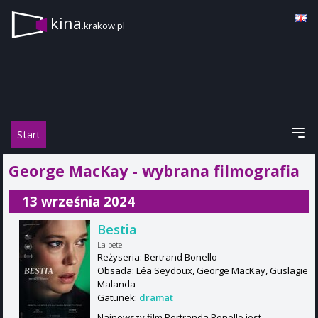
kina
.krakow.pl
Start
George MacKay - wybrana filmografia
13 września 2024
Bestia
La bete
Reżyseria: Bertrand Bonello
Obsada: Léa Seydoux, George MacKay, Guslagie
Malanda
Gatunek:
dramat
Najnowszy film Bertranda Bonello jest