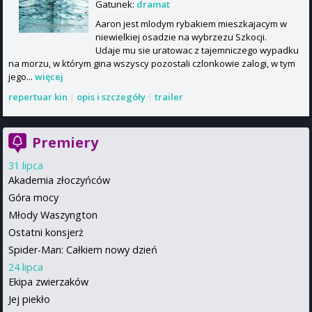
Gatunek:
dramat
Aaron jest mlodym rybakiem mieszkajacym w
niewielkiej osadzie na wybrzezu Szkocji.
Udaje mu sie uratowac z tajemniczego wypadku
na morzu, w którym gina wszyscy pozostali czlonkowie zalogi, w tym
jego...
więcej
repertuar kin
|
opis i szczegóły
|
trailer
Premiery
31 lipca
Akademia złoczyńców
Góra mocy
Młody Waszyngton
Ostatni konsjerż
Spider-Man: Całkiem nowy dzień
24 lipca
Ekipa zwierzaków
Jej piekło