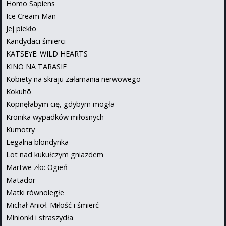
Homo Sapiens
Ice Cream Man
Jej piekło
Kandydaci śmierci
KATSEYE: WILD HEARTS
KINO NA TARASIE
Kobiety na skraju załamania nerwowego
Kokuhō
Kopnęłabym cię, gdybym mogła
Kronika wypadków miłosnych
Kumotry
Legalna blondynka
Lot nad kukułczym gniazdem
Martwe zło: Ogień
Matador
Matki równoległe
Michał Anioł. Miłość i śmierć
Minionki i straszydła