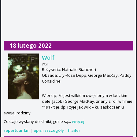
18 lutego 2022
Wolf
Wolf
Reżyseria: Nathalie Biancheri
Obsada: Lily-Rose Depp, George MacKay, Paddy
Considine
Wierząc, że jest wilkiem uwięzionym w ludzkim
ciele, Jacob (George MacKay, znany z roli w filmie
"1917") je, śpi i żyje jak wilk – ku zaskoczeniu
swojej rodziny.
Zostaje wysłany do kliniki, gdzie są...
więcej
repertuar kin
|
opis i szczegóły
|
trailer