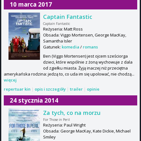
10 marca 2017
Captain Fantastic
Captain Fantastic
Reżyseria: Matt Ross
Obsada: Viggo Mortensen, George MacKay,
Samantha Isler
Gatunek:
komedia
/
romans
Ben (Viggo Mortensen) jest ojcem sześciorga
dzieci, które wspólnie z żoną wychowuje z dala
od zgiełku miasta. Żyją inaczej niż przeciętna
amerykańska rodzina: jedzą to, co uda im się upolować, nie chodzą...
więcej
repertuar kin
|
opis i szczegóły
|
trailer
|
opinie
24 stycznia 2014
Za tych, co na morzu
For Those in Peril
Reżyseria: Paul Wright
Obsada: George MacKay, Kate Dickie, Michael
Smiley