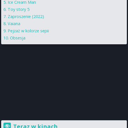
Ice Cream Man
Toy story 5
Zaproszenie (2022)
Vaiana
Pejzaż w kolorze sepii
Obsesja
Teraz w kinach