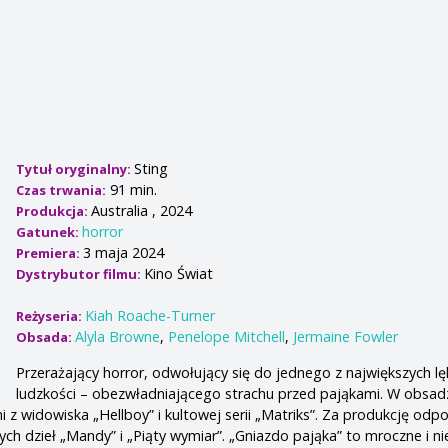
Sting
Tytuł oryginalny:
91 min.
Czas trwania:
Australia , 2024
Produkcja:
horror
Gatunek:
3 maja 2024
Premiera:
Kino Świat
Dystrybutor filmu:
Kiah Roache-Turner
Reżyseria:
Alyla Browne
,
Penelope Mitchell
,
Jermaine Fowler
Obsada:
Przerażający horror, odwołujący się do jednego z największych l
ludzkości – obezwładniającego strachu przed pająkami. W obsadz
ani z widowiska „Hellboy” i kultowej serii „Matriks”. Za produkcję od
ych dzieł „Mandy” i „Piąty wymiar”. „Gniazdo pająka” to mroczne i n