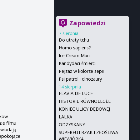
Zapowiedzi
7 sierpnia
Do utraty tchu
Homo sapiens?
Ice Cream Man
Kandydaci śmierci
Pejzaż w kolorze sepii
Psi patrol i dinozaury
14 sierpnia
FLAVIA DE LUCE
HISTORIE RÓWNOLEGŁE
KONIEC ULICY DĘBOWEJ
ęków
LALKA
ie filmu
ODZYSKANY
powiadają
SUPERFUTRZAK I ZŁOŚLIWA
iepokojące
WIEWIÓRKA