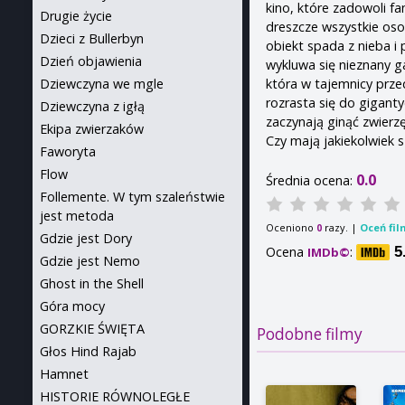
kino, które zadowoli fa
Drugie życie
dreszcze wszystkie oso
Dzieci z Bullerbyn
obiekt spada z nieba i
Dzień objawienia
wykluwa się nieznany g
która w tajemnicy prze
Dziewczyna we mgle
rozrasta się do gigant
Dziewczyna z igłą
zaczynają ginąć zwierzęt
Ekipa zwierzaków
Czy mają jakiekolwiek 
Faworyta
Flow
0.0
Średnia ocena:
Follemente. W tym szaleństwie
jest metoda
Oceniono
razy. |
Oceń fil
0
Gdzie jest Dory
Ocena
:
5
IMDb©
Gdzie jest Nemo
Ghost in the Shell
Góra mocy
GORZKIE ŚWIĘTA
Podobne filmy
Głos Hind Rajab
Hamnet
HISTORIE RÓWNOLEGŁE