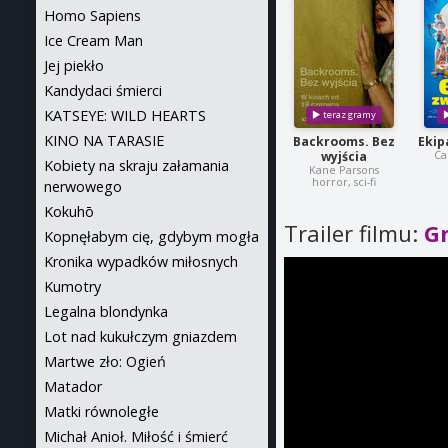
Homo Sapiens
Ice Cream Man
Jej piekło
Kandydaci śmierci
KATSEYE: WILD HEARTS
KINO NA TARASIE
Backrooms. Bez
Ekip
Ca
wyjścia
Kobiety na skraju załamania
Kane Parsons
horror, sci-fi
nerwowego
Kokuhō
Trailer filmu:
G
Kopnęłabym cię, gdybym mogła
Kronika wypadków miłosnych
Kumotry
Legalna blondynka
Lot nad kukułczym gniazdem
Martwe zło: Ogień
Matador
Matki równoległe
Michał Anioł. Miłość i śmierć