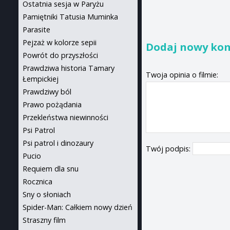
Ostatnia sesja w Paryżu
Pamiętniki Tatusia Muminka
Parasite
Pejzaż w kolorze sepii
Dodaj nowy ko
Powrót do przyszłości
Prawdziwa historia Tamary
Twoja opinia o filmie:
Łempickiej
Prawdziwy ból
Prawo pożądania
Przekleństwa niewinności
Psi Patrol
Psi patrol i dinozaury
Twój podpis:
Pucio
Requiem dla snu
Rocznica
Sny o słoniach
Spider-Man: Całkiem nowy dzień
Straszny film