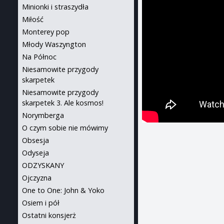
Minionki i straszydła
Miłość
Monterey pop
Młody Waszyngton
Na Północ
Niesamowite przygody
skarpetek
Niesamowite przygody
skarpetek 3. Ale kosmos!
Norymberga
O czym sobie nie mówimy
Obsesja
Odyseja
ODZYSKANY
Ojczyzna
One to One: John & Yoko
Osiem i pół
Ostatni konsjerż