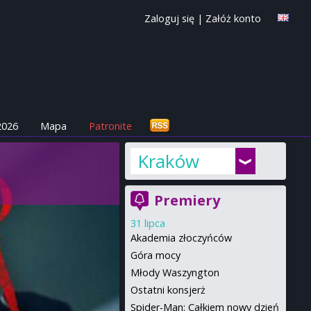
Zaloguj się
|
Załóż konto
2026
Mapa
Patronite
Kraków
Premiery
31 lipca
Akademia złoczyńców
Góra mocy
Młody Waszyngton
Ostatni konsjerż
Spider-Man: Całkiem nowy dzień