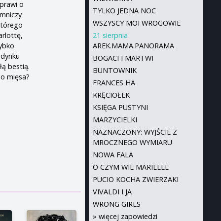
yprawi o
TYLKO JEDNA NOC
emniczy
WSZYSCY MOI WROGOWIE
którego
rlottę,
21 sierpnia
zybko
AREK.MAMA.PANORAMA
udynku
BOGACI I MARTWI
łą bestią.
BUNTOWNIK
ego mięsa?
FRANCES HA
KRĘCIOŁEK
KSIĘGA PUSTYNI
MARZYCIELKI
NAZNACZONY: WYJŚCIE Z
MROCZNEGO WYMIARU
NOWA FALA
O CZYM WIE MARIELLE
PUCIO KOCHA ZWIERZAKI
VIVALDI I JA
WRONG GIRLS
»
więcej zapowiedzi