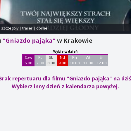
i szczegóły
|
trailer
|
opinie
u
"Gniazdo pająka"
w Krakowie
Wybierz dzień
Czw
Pt
Sb
Nd
Pn
Wt
Śr
6 08
7 08
8 08
9 08
10 08
11 08
12 08
Brak repertuaru dla filmu "Gniazdo pająka"
na dziś
Wybierz inny dzień z kalendarza powyżej.