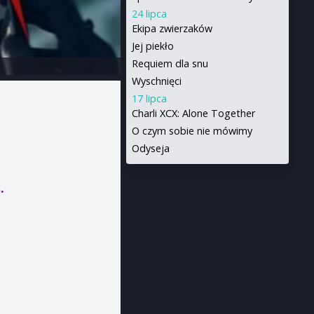
24 lipca
Ekipa zwierzaków
Jej piekło
Requiem dla snu
Wyschnięci
17 lipca
Charli XCX: Alone Together
O czym sobie nie mówimy
Odyseja
.