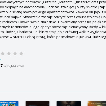
nów klasycznych horrorów: „Critters”, „Mutant” i „Kleszcze” oraz prz
by cierpiące na arachnofobię. Podczas szalejącej burzy śnieżnej taj
 przebija ścianę nowojorskiego apartamentowca. Zawiera on jajo, z 
atunek pająka. Stworzenie zostaje odkryte przez dwunastoletnią Cha
d rodzicami ukrywa swoje znalezisko. Dokarmiany przez nią pająk s
ycznych rozmiarów, a jego apetyt pozostaje nienasycony. Kiedy w b
a i ludzie, Charlotta i jej bliscy stają do nierównej walki z wygłodnia
szanse w starciu z obcą istotą, która posmakowała już krwi i ludzki
m
.7
19,644 votes
/10