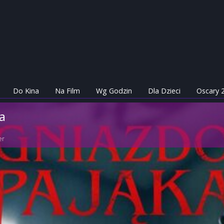
Do Kina
Na Film
Wg Godzin
Dla Dzieci
Oscary 
a
er