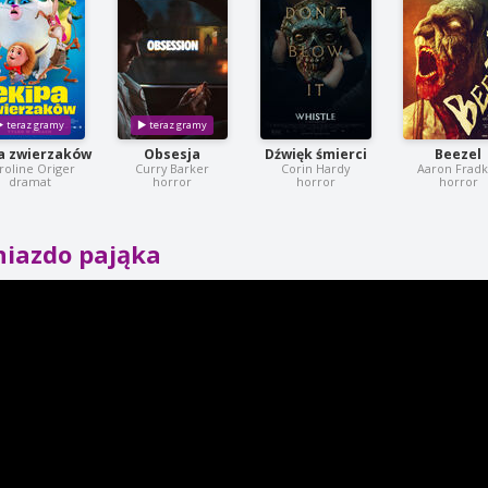
a zwierzaków
Obsesja
Dźwięk śmierci
Beezel
roline Origer
Curry Barker
Corin Hardy
Aaron Fradk
dramat
horror
horror
horror
niazdo pająka