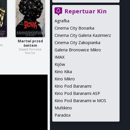
Repertuar Kin
Agrafka
Cinema City Bonarka
Cinema City Galeria Kazimierz
Martwi przed
Cinema City Zakopianka
in
świtem
Galeria Bronowice Mikro
Dawid Torrone
horror
IMAX
Kijów
Kino Kika
Kino Mikro
Kino Pod Baranami
Kino Pod Baranami ASP
Kino Pod Baranami w MOS
Multikino
Paradox