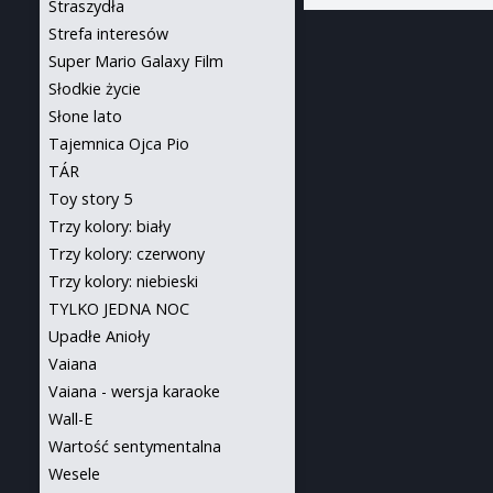
Straszydła
Strefa interesów
Super Mario Galaxy Film
Słodkie życie
Słone lato
Tajemnica Ojca Pio
TÁR
Toy story 5
Trzy kolory: biały
Trzy kolory: czerwony
Trzy kolory: niebieski
TYLKO JEDNA NOC
Upadłe Anioły
Vaiana
Vaiana - wersja karaoke
Wall-E
Wartość sentymentalna
Wesele