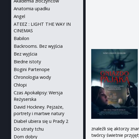
Akademia złoczyńców
Anatomia upadku
Angel
ATEEZ : LIGHT THE WAY IN
CINEMAS
Babilon
Backrooms. Bez wyjścia
Bez wyjścia
Biedne istoty
Bogini Partenope
Chronologia wody
Chłopi
Czas Apokalipsy: Wersja
Reżyserska
David Hockney. Pejzaże,
portrety i martwe natury
Diabeł ubiera się u Prady 2
znaleźli się aktorzy zn
Do utraty tchu
twórcy świetnie przyjęt
Dom dobry