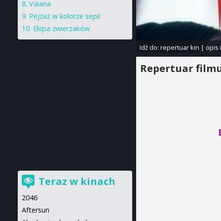
Vaiana
Pejzaż w kolorze sepii
Ekipa zwierzaków
Idź do:
repertuar kin
|
opis 
Repertuar film
Teraz w kinach
2046
Aftersun