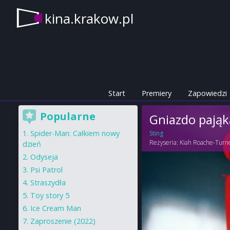
kina.krakow.pl
Start
Premiery
Zapowiedzi
Popularne
Gniazdo pająk
Spider-Man: Całkiem nowy
Sting
Reżyseria:
Kiah Roache-Turn
dzień
Odyseja
Psi Patrol
Straszydła
Toy story 5
Ice Cream Man
Zaproszenie (2022)