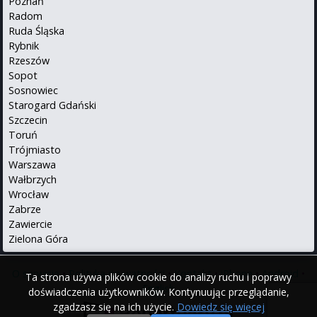
Poznań
Radom
Ruda Śląska
Rybnik
Rzeszów
Sopot
Sosnowiec
Starogard Gdański
Szczecin
Toruń
Trójmiasto
Warszawa
Wałbrzych
Wrocław
Zabrze
Zawiercie
Zielona Góra
O serwisie
•
Polityka prywatności
•
Kontakt
•
iPhone
•
Android
•
Ta strona używa plików cookie do analizy ruchu i poprawy
English
doświadczenia użytkowników. Kontynuując przeglądanie,
zgadzasz się na ich użycie.
Dowiedz się więcej