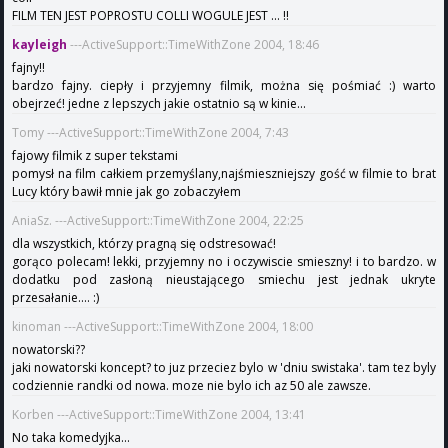
FILM TEN JEST POPROSTU COLLI WOGULE JEST ... !!
kayleigh
---ActiveSupport::TimeWithZone 2004, 18:46
fajny!!
bardzo fajny. ciepły i przyjemny filmik, można się pośmiać :) warto
obejrzeć! jedne z lepszych jakie ostatnio są w kinie...
Tomy ---ActiveSupport::TimeWithZone 2004, 7:43
fajowy filmik z super tekstami
pomysł na film całkiem przemyślany,najśmieszniejszy gość w filmie to brat
Lucy który bawił mnie jak go zobaczyłem
AniaSz. ---ActiveSupport::TimeWithZone 2004, 22:25
dla wszystkich, którzy pragną się odstresować!
gorąco polecam! lekki, przyjemny no i oczywiscie smieszny! i to bardzo. w
dodatku pod zasłoną nieustającego smiechu jest jednak ukryte
przesałanie.... :)
kinoman ---ActiveSupport::TimeWithZone 2004, 18:00
nowatorski??
jaki nowatorski koncept? to juz przeciez bylo w 'dniu swistaka'. tam tez byly
codziennie randki od nowa. moze nie bylo ich az 50 ale zawsze.
Korben ---ActiveSupport::TimeWithZone 2004, 13:41
No taka komedyjka...