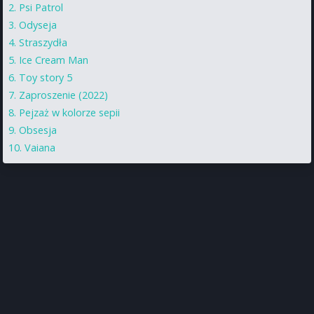
Psi Patrol
Odyseja
Straszydła
Ice Cream Man
Toy story 5
Zaproszenie (2022)
Pejzaż w kolorze sepii
Obsesja
Vaiana