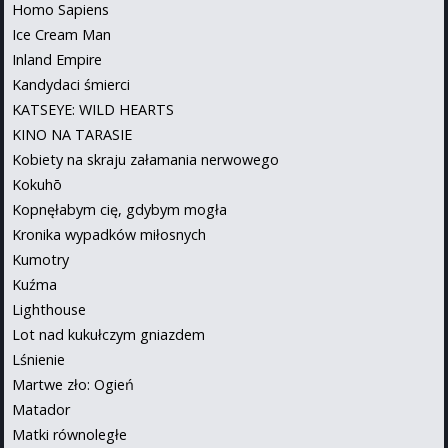
Homo Sapiens
Ice Cream Man
Inland Empire
Kandydaci śmierci
KATSEYE: WILD HEARTS
KINO NA TARASIE
Kobiety na skraju załamania nerwowego
Kokuhō
Kopnęłabym cię, gdybym mogła
Kronika wypadków miłosnych
Kumotry
Kuźma
Lighthouse
Lot nad kukułczym gniazdem
Lśnienie
Martwe zło: Ogień
Matador
Matki równoległe