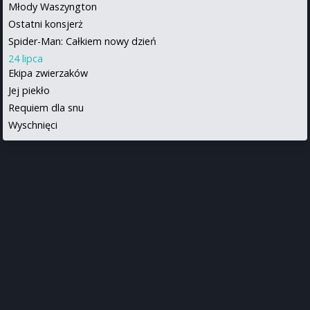
Młody Waszyngton
Ostatni konsjerż
Spider-Man: Całkiem nowy dzień
24 lipca
Ekipa zwierzaków
Jej piekło
Requiem dla snu
Wyschnięci