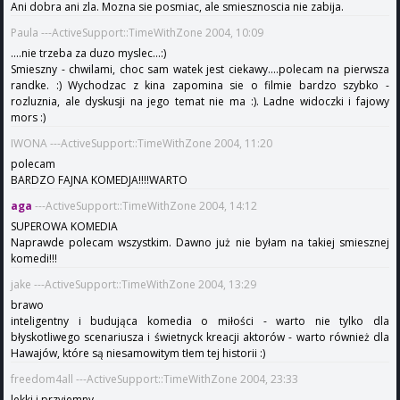
Ani dobra ani zla. Mozna sie posmiac, ale smiesznoscia nie zabija.
Paula ---ActiveSupport::TimeWithZone 2004, 10:09
....nie trzeba za duzo myslec...:)
Smieszny - chwilami, choc sam watek jest ciekawy....polecam na pierwsza
randke. :) Wychodzac z kina zapomina sie o filmie bardzo szybko -
rozluznia, ale dyskusji na jego temat nie ma :). Ladne widoczki i fajowy
mors :)
IWONA ---ActiveSupport::TimeWithZone 2004, 11:20
polecam
BARDZO FAJNA KOMEDJA!!!!WARTO
aga
---ActiveSupport::TimeWithZone 2004, 14:12
SUPEROWA KOMEDIA
Naprawde polecam wszystkim. Dawno już nie byłam na takiej smiesznej
komedi!!!
jake ---ActiveSupport::TimeWithZone 2004, 13:29
brawo
inteligentny i budująca komedia o miłości - warto nie tylko dla
błyskotliwego scenariusza i świetnyck kreacji aktorów - warto również dla
Hawajów, które są niesamowitym tłem tej historii :)
freedom4all ---ActiveSupport::TimeWithZone 2004, 23:33
lekki i przyjemny