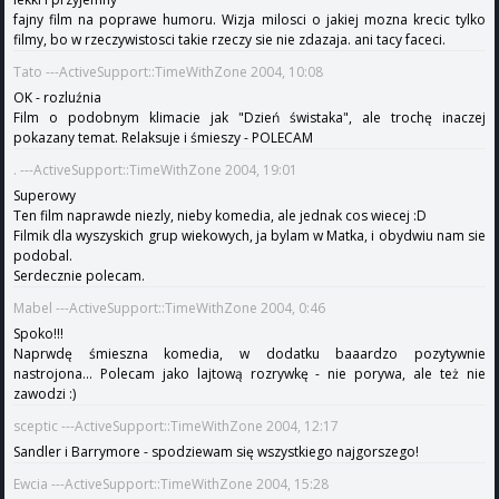
fajny film na poprawe humoru. Wizja milosci o jakiej mozna krecic tylko
filmy, bo w rzeczywistosci takie rzeczy sie nie zdazaja. ani tacy faceci.
Tato ---ActiveSupport::TimeWithZone 2004, 10:08
OK - rozluźnia
Film o podobnym klimacie jak "Dzień świstaka", ale trochę inaczej
pokazany temat. Relaksuje i śmieszy - POLECAM
. ---ActiveSupport::TimeWithZone 2004, 19:01
Superowy
Ten film naprawde niezly, nieby komedia, ale jednak cos wiecej :D
Filmik dla wyszyskich grup wiekowych, ja bylam w Matka, i obydwiu nam sie
podobal.
Serdecznie polecam.
Mabel ---ActiveSupport::TimeWithZone 2004, 0:46
Spoko!!!
Naprwdę śmieszna komedia, w dodatku baaardzo pozytywnie
nastrojona... Polecam jako lajtową rozrywkę - nie porywa, ale też nie
zawodzi :)
sceptic ---ActiveSupport::TimeWithZone 2004, 12:17
Sandler i Barrymore - spodziewam się wszystkiego najgorszego!
Ewcia ---ActiveSupport::TimeWithZone 2004, 15:28