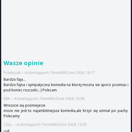
Wasze opinie
Przekozak ---ActiveSupport::TimeWithZone 2004, 18:17
Bardzo faja...
Bardzo fajna i sympatyczna komedia na ktorej mozna sie sporo posmiac i
pod koniec rozczulic..:) Polecam
E&K ---ActiveSupport::TimeWithZone 2004, 18:38
Wreszcie się pośmiejecie
może nie jest to najambitniejsza komedia,ale Krzyś się uśmiał po pachy.
Polecamy
COLL ---ActiveSupport::TimeWithZone 2004, 13:03
coll