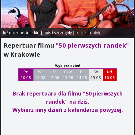
Idź do:
repertuar kin
|
opis i szczegóły
|
trailer
|
opinie
Repertuar filmu
"50 pierwszych randek"
w Krakowie
Wybierz dzień
Pn
Wt
Śr
Czw
Pt
Sb
Nd
10 08
11 08
12 08
13 08
14 08
15 08
16 08
Brak repertuaru dla filmu "50 pierwszych
randek"
na dziś.
Wybierz inny dzień z kalendarza powyżej.