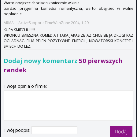
Warto obejrzec chociaz nikoniecznie w kinie...
bardzo przyjemna komedia romantyczna, warto obajrzec w wolne
popludnie...
ARMA ---ActiveSupport::TimeWithZone 2004, 1:29
KUPA SMIECHU!!!!!!
WKONCU SMIESZNA KOMEDIA I TAKA JAKAS ZE AZ CHCE SIE JA DRUGI RAZ
OGLADNAC. FILM PELEN POZYTYWNEJ ENERGII , NOWATORSKI KONCEPT I
SMIECH DO LEZ.
Dodaj nowy komentarz
50 pierwszych
randek
Twoja opinia o filmie:
Twój podpis: