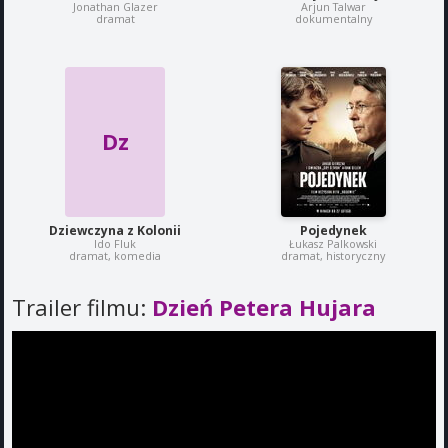
Jonathan Glazer
Arjun Talwar
dramat
dokumentalny
Dz
Dziewczyna z Kolonii
Pojedynek
Ido Fluk
Łukasz Palkowski
dramat, komedia
dramat, historyczny
Trailer filmu:
Dzień Petera Hujara