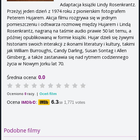
Adaptacja książki Lindy Rosenkrantz.
Przeżyj jeden dzień z 1974 roku z pionierskim fotografem
Peterem Hujarem. Akcja filmu rozgrywa się w jednym
pomieszczeniu i odtwarza rozmowę między Hujarem i Lindą
Rosenkrantz, nagraną na taśmie audio prawie 50 lat temu, a
później opublikowaną w formie książki. Hujar dzieli się żywymi
historiami swoich interakcji z ikonami literatury i kultury, takimi
jak William Burroughs, Candy Darling, Susan Sontag i Allen
Ginsberg, a także zastanawia się nad rytmem codziennego
życia w Nowym Jorku lat 70.
0.0
Średnia ocena:
Oceniono
razy. |
Oceń film
0
Ocena
:
6.3
IMDb©
1,771 votes
/10
Podobne filmy