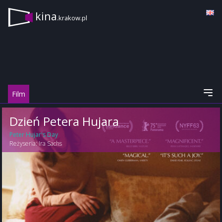
kina
.krakow.pl
Film
Dzień Petera Hujara
Peter Hujar's Day
Reżyseria:
Ira Sachs