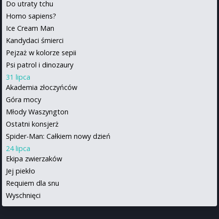
Do utraty tchu
Homo sapiens?
Ice Cream Man
Kandydaci śmierci
Pejzaż w kolorze sepii
Psi patrol i dinozaury
31 lipca
Akademia złoczyńców
Góra mocy
Młody Waszyngton
Ostatni konsjerż
Spider-Man: Całkiem nowy dzień
24 lipca
Ekipa zwierzaków
Jej piekło
Requiem dla snu
Wyschnięci