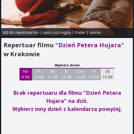
Idź do:
repertuar kin
|
opis i szczegóły
|
trailer
|
opinie
Repertuar filmu
"Dzień Petera Hujara"
w Krakowie
Wybierz dzień
Nd
Pn
Wt
Śr
Czw
Pt
Sb
9 08
10 08
11 08
12 08
13 08
14 08
15 08
Brak repertuaru dla filmu "Dzień Petera
Hujara"
na dziś.
Wybierz inny dzień z kalendarza powyżej.