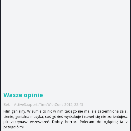
Wasze opinie
Bek ---ActiveSupport::TimeWithZone 2012, 22:45
Film genialny. W sumie to nic w nim takiego nie ma, ale zaciemniona sala,
cienie, genialna muzyka, coś gdzieś wyskakuje i nawet się nie zorientujesz
jak zaczynasz wrzeszczeć. Dobry horror. Polecam do oglądnięcia z
przyjaciółmi.