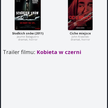
Słodkich snów (2011)
Ciche miejsce
Jaume Balaguero
John Krasinski
dramat, horror
dramat, horror
Trailer filmu:
Kobieta w czerni