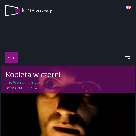
kina
.krakow.pl
Film
Kobieta w czerni
The Woman in Black
Reżyseria:
James Watkins