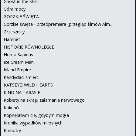
Ghost in the Shell
Góra mocy
GORZKIE ŚWIĘTA
Gorzkie święta - przedpremiera (przegląd filmów Alm...
Grzesznicy
Hamnet
HISTORIE RÓWNOLEGŁE
Homo Sapiens
Ice Cream Man
Inland Empire
Kandydaci śmierci
KATSEYE: WILD HEARTS
KINO NA TARASIE
Kobiety na skraju załamania nerwowego
Kokuhō
Kopnęłabym cię, gdybym mogła
Kronika wypadków miłosnych
Kumotry