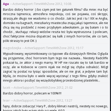
Aga
---ActiveSupport::TimeWithZone 2012, 10:08
Bardzo dobry horror :) bo czym jest ten gatunek filmu? dla mnie: ma być
mroczna tajmenica, atmosfera niepokoju, coś sie pojawia, coś skrzypi,
straszy,ale długo nie wiadomo o co chodzi ..tak też jest i tu ! XIX w Anglia,
domisko na bagnach, mieszkańcy miasteczka znają jakąś tajemnice, ale nie
chcą się nią podzielić z nowo przybyłym adwokatem...ja się bałam i o to
chodzi , słuchając rekacji widzów reszta też była wystraszona :) polecam,
choć faktycznie można dopatrzeć się kalk z innych horrorów, ale co tam,
póki straszy to jest OK :)
magodziejka ---ActiveSupport::TimeWithZone 2012, 15:17
Wypudrowany, wyszminkowany co typowe dla dzisiejszych filmów. Ogląda
się przyjemnie, choć horrorem bym tego nie nazwała... Niestety Radcliffe
pokazał tu, że aktor z niego marny. W HP nie rzucało się to tak bardzo w
oczy, ale w Kobiecie w czerni nijak nie mógł się chyba odnaleźć. Mógł
zagrać tę postać na tysiąc sposobów, ale on nie grał, a jedynie tam był.
Myślę, że można było o wiele więcej wycisnąć z tego filmu gdyby znaleźć
innego aktora i pozbyć się wszędobylskiej przesłodzonej plastelinki...
lucek ---ActiveSupport::TimeWithZone 2012, 21:02
Bardzo dobry horror, polecam w 100%!!!!
leser ---ActiveSupport::TimeWithZone 2012, 13:27
fajny, dobrze zobaczyć Hary P., dobry klimat i nastrój, niestety nic nowego,
horror jakich było w tym stylu już wiele. 6/10