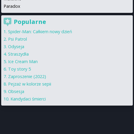
Paradox
Popularne
Spider-Man: Całkiem nowy dzień
Psi Patrol
Odyseja
Straszydła
Ice Cream Man
Toy story 5
Zaproszenie (2022)
Pejzaż w kolorze sepii
Obsesja
Kandydaci śmierci