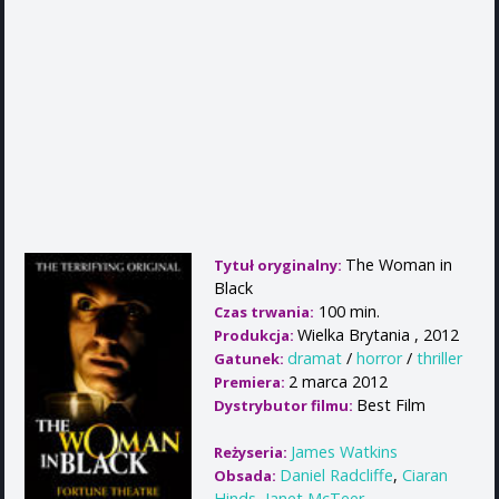
The Woman in
Tytuł oryginalny:
Black
100 min.
Czas trwania:
Wielka Brytania , 2012
Produkcja:
dramat
/
horror
/
thriller
Gatunek:
2 marca 2012
Premiera:
Best Film
Dystrybutor filmu:
James Watkins
Reżyseria:
Daniel Radcliffe
,
Ciaran
Obsada:
Hinds
,
Janet McTeer