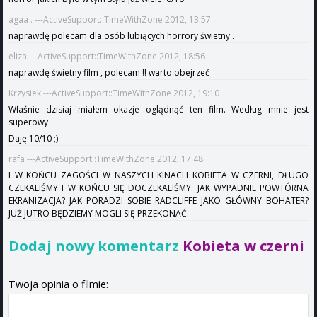
agaa . ---ActiveSupport::TimeWithZone 2012, 13:57
naprawdę polecam dla osób lubiących horrory świetny .
eliza ---ActiveSupport::TimeWithZone 2012, 18:56
naprawdę świetny film , polecam !! warto obejrzeć
Krzysiek ---ActiveSupport::TimeWithZone 2012, 19:10
Właśnie dzisiaj miałem okazje oglądnąć ten film. Według mnie jest
superowy
Daję 10/10 ;)
rafa ---ActiveSupport::TimeWithZone 2012, 17:48
I W KOŃCU ZAGOŚCI W NASZYCH KINACH KOBIETA W CZERNI, DŁUGO
CZEKALIŚMY I W KOŃCU SIĘ DOCZEKALIŚMY. JAK WYPADNIE POWTÓRNA
EKRANIZACJA? JAK PORADZI SOBIE RADCLIFFE JAKO GŁÓWNY BOHATER?
JUŻ JUTRO BĘDZIEMY MOGLI SIĘ PRZEKONAĆ.
Dodaj nowy komentarz
Kobieta w czerni
Twoja opinia o filmie: