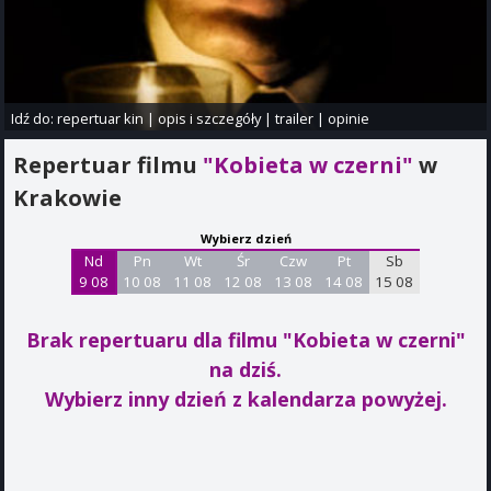
Idź do:
repertuar kin
|
opis i szczegóły
|
trailer
|
opinie
Repertuar filmu
"Kobieta w czerni"
w
Krakowie
Wybierz dzień
Nd
Pn
Wt
Śr
Czw
Pt
Sb
9 08
10 08
11 08
12 08
13 08
14 08
15 08
Brak repertuaru dla filmu "Kobieta w czerni"
na dziś.
Wybierz inny dzień z kalendarza powyżej.