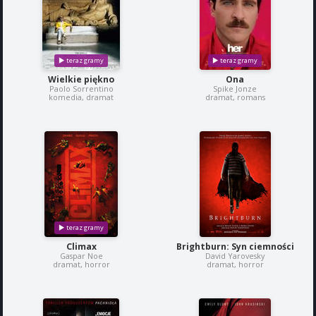
Wielkie piękno
Ona
Paolo Sorrentino
Spike Jonze
komedia, dramat
dramat, romans
Climax
Brightburn: Syn ciemności
Gaspar Noe
David Yarovesky
dramat, horror
dramat, horror