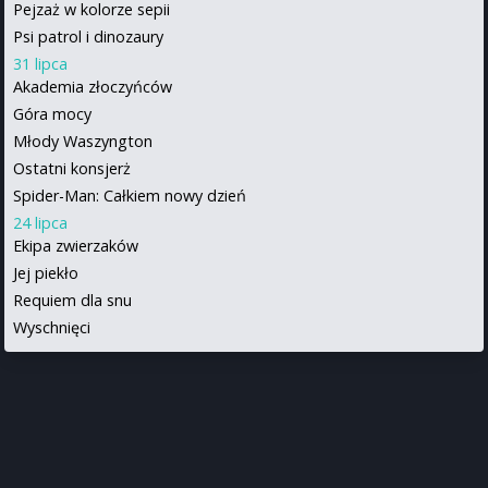
Pejzaż w kolorze sepii
Psi patrol i dinozaury
31 lipca
Akademia złoczyńców
Góra mocy
Młody Waszyngton
Ostatni konsjerż
Spider-Man: Całkiem nowy dzień
24 lipca
Ekipa zwierzaków
Jej piekło
Requiem dla snu
Wyschnięci