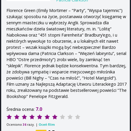
Florence Green (Emily Mortimer – ”Party”, ”Wyspa tajemnic”)
szukając sposobu na życie, postanawia otworzyć księgarnię w
sennym miasteczku u wybrzeży Anglii. Sprowadza dla
mieszkańców dzieła światowej literatury, m. in. ”Lolitę”
Nabokowa oraz ”451 stopni Farenheita” Bradbury’ego, i u
niektórych wywołuje to oburzenie, a u lokalnych elit nawet
protest – wszak książki mogą być niebezpieczne! Bardzo
wpływowa dama (Patricia Clarkson – ”Więzień labiryntu”, serial
HBO ”Ostre przedmioty”) zrobi wiele, by zamknąć ten
”sklepik”. Florence jednak będzie konsekwentna. Tym bardziej,
że zdobywa sympatię i wsparcie miejscowego miłośnika
powieści (Bill Nighy – ”Czas na miłość”, ”Hotel Marigold”).
Film uznany za Najlepszą Adaptację Utworu Literackiego 2017
roku, zrealizowany na podstawie bestsellerowej powieści ”The
Bookshop” Penelope Fitzgerald.
7.0
Średnia ocena:
Oceniono
razy. |
Oceń film
36