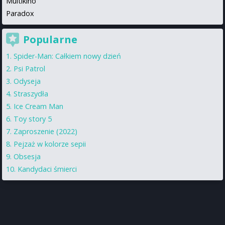
Multikino
Paradox
Popularne
Spider-Man: Całkiem nowy dzień
Psi Patrol
Odyseja
Straszydła
Ice Cream Man
Toy story 5
Zaproszenie (2022)
Pejzaż w kolorze sepii
Obsesja
Kandydaci śmierci