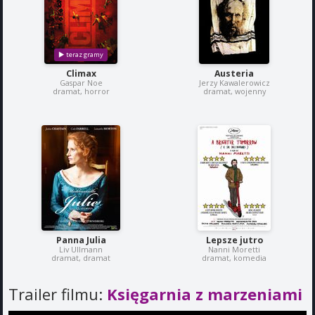
Climax
Austeria
Gaspar Noe
Jerzy Kawalerowicz
dramat, horror
dramat, wojenny
Panna Julia
Lepsze jutro
Liv Ullmann
Nanni Moretti
dramat, dramat
dramat, komedia
Trailer filmu:
Księgarnia z marzeniami