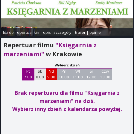
Idź do:
repertuar kin
|
opis i szczegóły
|
trailer
|
opinie
Repertuar filmu
"Księgarnia z
marzeniami"
w Krakowie
Wybierz dzień
Pt
Sb
Nd
Pn
Wt
Śr
Czw
7 08
8 08
9 08
10 08
11 08
12 08
13 08
Brak repertuaru dla filmu "Księgarnia z
marzeniami"
na dziś.
Wybierz inny dzień z kalendarza powyżej.