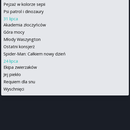
Pejzaż w kolorze sepii
Psi patrol i dinozaury
31 lipca
Akademia złoczyńców
Góra mocy
Młody Waszyngton
Ostatni konsjerż
Spider-Man: Całkiem nowy dzień
24 lipca
Ekipa zwierzaków
Jej piekło
Requiem dla snu
Wyschnięci