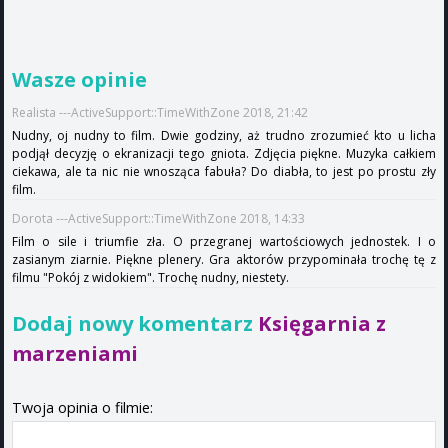
Wasze opinie
Realista ---ActiveSupport::TimeWithZone 2018, 21:42
Nudny, oj nudny to film. Dwie godziny, aż trudno zrozumieć kto u licha
podjął decyzję o ekranizacji tego gniota. Zdjęcia piękne. Muzyka całkiem
ciekawa, ale ta nic nie wnosząca fabuła? Do diabła, to jest po prostu zły
film.
Dorota ---ActiveSupport::TimeWithZone 2018, 14:33
Film o sile i triumfie zła. O przegranej wartościowych jednostek. I o
zasianym ziarnie. Piękne plenery. Gra aktorów przypominała trochę tę z
filmu "Pokój z widokiem". Trochę nudny, niestety.
Dodaj nowy komentarz
Księgarnia z
marzeniami
Twoja opinia o filmie: