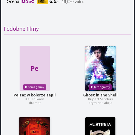
Ocena
:
6.5
IMDb©
19,020 votes
/10
Podobne filmy
Pe
Pejzaż w kolorze sepii
Ghost in the Shell
Kei Ishikawa
Rupert Sanders
dramat
kryminał, akcja