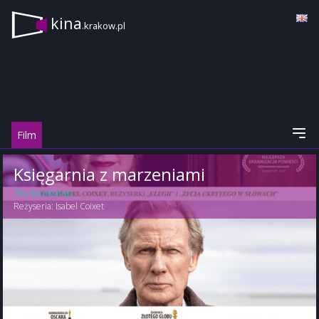
kina
.krakow.pl
Film
Księgarnia z marzeniami
The Bookshop
Reżyseria:
Isabel Coixet