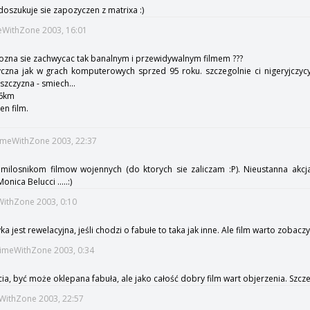
 doszukuje sie zapozyczen z matrixa :)
meWithZone 2003, 16:01
ozna sie zachwycac tak banalnym i przewidywalnym filmem ???
tyczna jak w grach komputerowych sprzed 95 roku. szczegolnie ci nigeryjczyc
zczyzna - smiech...
 6km
en film.
TimeWithZone 2003, 22:37
ilosnikom filmow wojennych (do ktorych sie zaliczam :P). Nieustanna akcja,
nica Belucci .....:)
eWithZone 2003, 0:10
ka jest rewelacyjna, jeśli chodzi o fabułe to taka jak inne. Ale film warto zobacz
:TimeWithZone 2003, 0:34
ia, być może oklepana fabuła, ale jako całość dobry film wart objerzenia. Szc
eWithZone 2003, 22:57