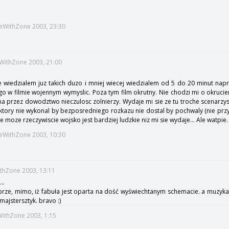
meWithZone 2003, 23:30
eWithZone 2003, 21:00
 wiedzialem juz takich duzo i mniej wiecej wiedzialem od 5 do 20 minut nap
o w filmie wojennym wymyslic. Poza tym film okrutny. Nie chodzi mi o okrucie
 przez dowodztwo nieczulosc zolnierzy. Wydaje mi sie ze tu troche scenarzys
z ktory nie wykonal by bezposredniego rozkazu nie dostal by pochwaly (nie prz
e moze rzeczywiscie wojsko jest bardziej ludzkie niz mi sie wydaje... Ale watpie.
meWithZone 2003, 10:30
ithZone 2003, 13:11
..
obrze, mimo, iż fabuła jest oparta na dość wyświechtanym schemacie. a muzyka
majstersztyk. bravo :)
WithZone 2003, 1:15