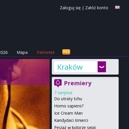
Zaloguj się
|
Załóż konto
2026
Mapa
Patronite
Kraków
Premiery
7 sierpnia
Do utraty tchu
Homo sapiens?
Ice Cream Man
Kandydaci śmierci
Pejzaż w kolorze sepii