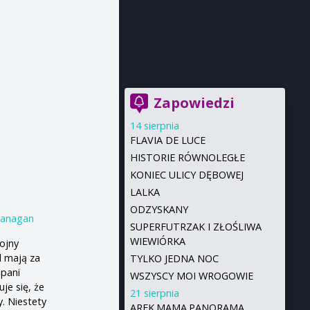
Zapowiedzi
14 sierpnia
FLAVIA DE LUCE
HISTORIE RÓWNOLEGŁE
KONIEC ULICY DĘBOWEJ
LALKA
ODZYSKANY
Flanagan
SUPERFUTRZAK I ZŁOŚLIWA
WIEWIÓRKA
ojny
l mają za
TYLKO JEDNA NOC
 pani
WSZYSCY MOI WROGOWIE
je się, że
21 sierpnia
. Niestety
AREK.MAMA.PANORAMA