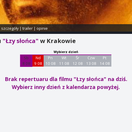
i szczegóły
|
trailer
|
opinie
u
"Łzy słońca"
w Krakowie
Wybierz dzień
Sb
Nd
Pn
Wt
Śr
Czw
Pt
8 08
9 08
10 08
11 08
12 08
13 08
14 08
Brak repertuaru dla filmu "Łzy słońca"
na dziś.
Wybierz inny dzień z kalendarza powyżej.