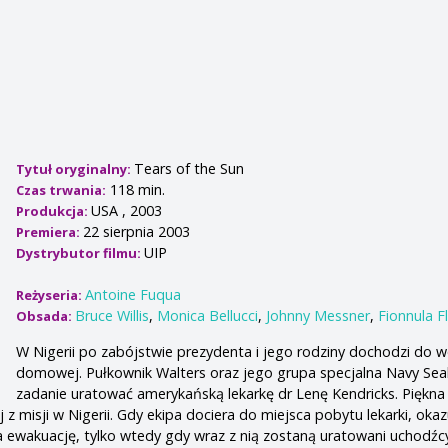
Tears of the Sun
Tytuł oryginalny:
118 min.
Czas trwania:
USA , 2003
Produkcja:
22 sierpnia 2003
Premiera:
UIP
Dystrybutor filmu:
Antoine Fuqua
Reżyseria:
Bruce Willis
,
Monica Bellucci
,
Johnny Messner
,
Fionnula 
Obsada:
W Nigerii po zabójstwie prezydenta i jego rodziny dochodzi do w
domowej. Pułkownik Walters oraz jego grupa specjalna Navy Sea
zadanie uratować amerykańską lekarkę dr Lenę Kendricks. Piękna
 z misji w Nigerii. Gdy ekipa dociera do miejsca pobytu lekarki, okazu
a ewakuację, tylko wtedy gdy wraz z nią zostaną uratowani uchodźcy