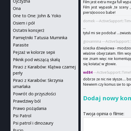
Ojczyzna
Film jest extra mega full wyp
Film jest wypasik ,te sceny
Ona
piersi)ooooo babe!
One to One: John & Yoko
domek ---ActiveSupport::Ti
Osiem i pół
...
Ostatni konsjerż
tytul mi sie podoba! ...zwias
Pamiętniki Tatusia Muminka
giovannina ---ActiveSupport
Parasite
ścieżka dźwiękowa - miodzi
Pejzaż w kolorze sepii
właśnie obejrzałam. film woj
nie znam więc nie komentuję
Piknik pod wiszącą skałą
się kołatać w głowie.
Piraci z Karaibów: Klątwa czarnej
wd84
---ActiveSupport::Tim
perły
dobrze ze nic nie słysze....
Piraci z Karaibów: Skrzynia
Niewiem czy komus sie to spod
umarlaka
Powrót do przyszłości
Dodaj nowy ko
Prawdziwy ból
Prawo pożądania
Twoja opinia o filmie:
Psi Patrol
Psi patrol i dinozaury
Pucio