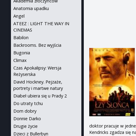
Akademia złoczyńców
Anatomia upadku
Angel
ATEEZ : LIGHT THE WAY IN
CINEMAS
Babilon
Backrooms. Bez wyjścia
Bugonia
Climax
Czas Apokalipsy: Wersja
Reżyserska
David Hockney. Pejzaże,
portrety i martwe natury
Diabeł ubiera się u Prady 2
Do utraty tchu
Dom dobry
Donnie Darko
doktor pracuje w jednej
Drugie życie
Kendricks zgadza się n
Dzieci z Bullerbyn