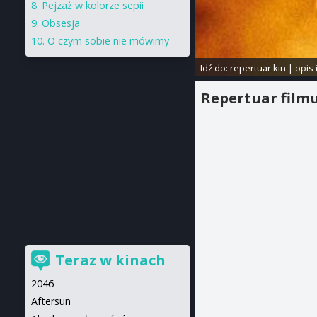
Pejzaż w kolorze sepii
Obsesja
O czym sobie nie mówimy
Idź do:
repertuar kin
|
opis 
Repertuar film
Teraz w kinach
2046
Aftersun