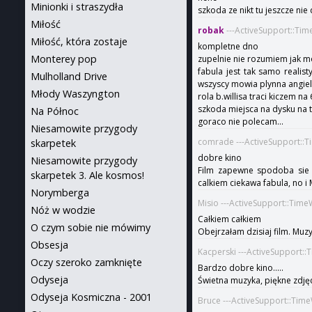
Minionki i straszydła
szkoda ze nikt tu jeszcze nie
Miłość
robak
---ActiveSupport::Ti
Miłość, która zostaje
kompletne dno
Monterey pop
zupelnie nie rozumiem jak m
fabula jest tak samo realis
Mulholland Drive
wszyscy mowia plynna angiels
Młody Waszyngton
rola b.willisa traci kiczem na
szkoda miejsca na dysku na t
Na Północ
goraco nie polecam...
Niesamowite przygody
comrade ---ActiveSupport::
skarpetek
dobre kino
Niesamowite przygody
Film zapewne spodoba sie m
skarpetek 3. Ale kosmos!
calkiem ciekawa fabula, no i Mo
Norymberga
Misio ---ActiveSupport::Tim
Nóż w wodzie
Całkiem całkiem
O czym sobie nie mówimy
Obejrzałam dzisiaj film. Muzy
Obsesja
Kacperski ---ActiveSupport:
Oczy szeroko zamknięte
Bardzo dobre kino.....
Odyseja
Świetna muzyka, piękne zdjęc
Odyseja Kosmiczna - 2001
Bruce ---ActiveSupport::Tim