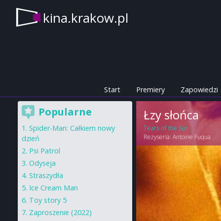
kina.krakow.pl
Start
Premiery
Zapowiedzi
Popularne
Łzy słońca
Spider-Man: Całkiem nowy
Tears of the Sun
Reżyseria:
Antoine Fuqua
dzień
Psi Patrol
Odyseja
Straszydła
Ice Cream Man
Toy story 5
Zaproszenie (2022)