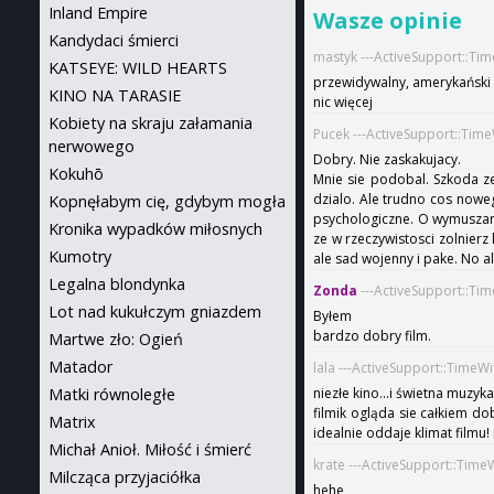
Inland Empire
Wasze opinie
Kandydaci śmierci
mastyk ---ActiveSupport::Ti
KATSEYE: WILD HEARTS
przewidywalny, amerykański
KINO NA TARASIE
nic więcej
Kobiety na skraju załamania
Pucek ---ActiveSupport::Tim
nerwowego
Dobry. Nie zaskakujacy.
Kokuhō
Mnie sie podobal. Szkoda ze
dzialo. Ale trudno cos noweg
Kopnęłabym cię, gdybym mogła
psychologiczne. O wymuszana
Kronika wypadków miłosnych
ze w rzeczywistosci zolnier
Kumotry
ale sad wojenny i pake. No al
Legalna blondynka
Zonda
---ActiveSupport::Ti
Lot nad kukułczym gniazdem
Byłem
bardzo dobry film.
Martwe zło: Ogień
Matador
lala ---ActiveSupport::TimeW
Matki równoległe
niezłe kino...i świetna muzyka.
filmik ogląda sie całkiem d
Matrix
idealnie oddaje klimat filmu! 
Michał Anioł. Miłość i śmierć
krate ---ActiveSupport::Time
Milcząca przyjaciółka
hehe