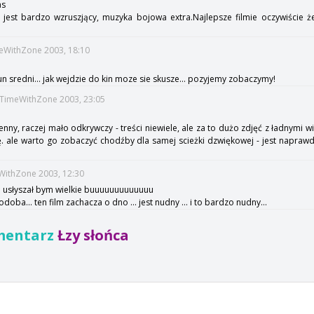
as
 , jest bardzo wzruszjący, muzyka bojowa extra.Najlepsze filmie oczywiście że
meWithZone 2003, 18:10
tun sredni... jak wejdzie do kin moze sie skusze... pozyjemy zobaczymy!
::TimeWithZone 2003, 23:05
o
enny, raczej mało odkrywczy - treści niewiele, ale za to dużo zdjęć z ładnymi w
. ale warto go zobaczyć chodźby dla samej scieżki dzwiękowej - jest napraw
eWithZone 2003, 12:30
 bo usłyszał bym wielkie buuuuuuuuuuuuu
oba... ten film zachacza o dno ... jest nudny ... i to bardzo nudny...
mentarz
Łzy słońca