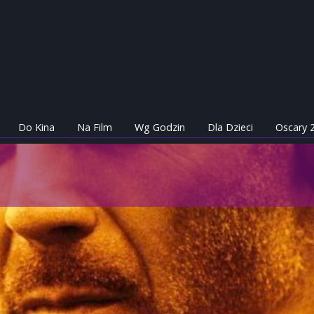
Do Kina
Na Film
Wg Godzin
Dla Dzieci
Oscary 