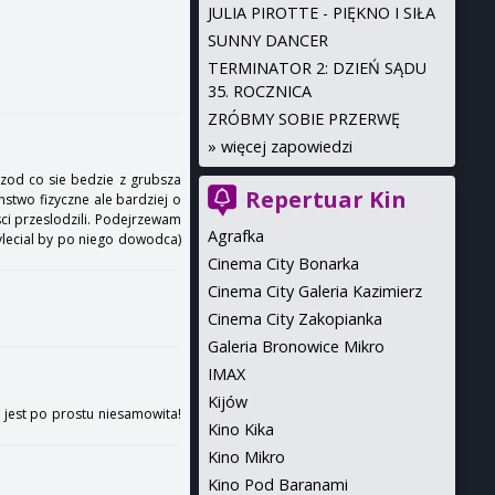
JULIA PIROTTE - PIĘKNO I SIŁA
SUNNY DANCER
TERMINATOR 2: DZIEŃ SĄDU
35. ROCZNICA
ZRÓBMY SOBIE PRZERWĘ
»
więcej zapowiedzi
rzod co sie bedzie z grubsza
Repertuar Kin
nstwo fizyczne ale bardziej o
ci przeslodzili. Podejrzewam
Agrafka
ylecial by po niego dowodca)
Cinema City Bonarka
Cinema City Galeria Kazimierz
Cinema City Zakopianka
Galeria Bronowice Mikro
IMAX
Kijów
 jest po prostu niesamowita!
Kino Kika
Kino Mikro
Kino Pod Baranami