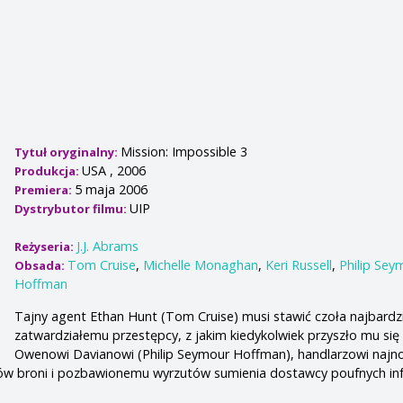
Mission: Impossible 3
Tytuł oryginalny:
USA , 2006
Produkcja:
5 maja 2006
Premiera:
UIP
Dystrybutor filmu:
J.J. Abrams
Reżyseria:
Tom Cruise
,
Michelle Monaghan
,
Keri Russell
,
Philip Sey
Obsada:
Hoffman
Tajny agent Ethan Hunt (Tom Cruise) musi stawić czoła najbardz
zatwardziałemu przestępcy, z jakim kiedykolwiek przyszło mu się 
Owenowi Davianowi (Philip Seymour Hoffman), handlarzowi najn
jów broni i pozbawionemu wyrzutów sumienia dostawcy poufnych inf