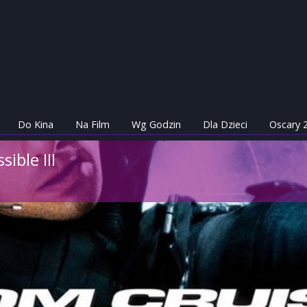
Do Kina
Na Film
Wg Godzin
Dla Dzieci
Oscary 
ible III