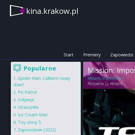
kina.krakow.pl
Start
Premiery
Zapowiedzi
Popularne
Mission: Imposs
Spider-Man: Całkiem nowy
Mission: Impossible 3
Reżyseria:
J.J. Abrams
dzień
Psi Patrol
Odyseja
Straszydła
Ice Cream Man
Toy story 5
Zaproszenie (2022)