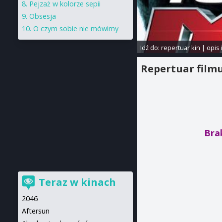
Pejzaż w kolorze sepii
Obsesja
O czym sobie nie mówimy
Idź do:
repertuar kin
|
opis 
Repertuar film
Brak
Teraz w kinach
2046
Aftersun