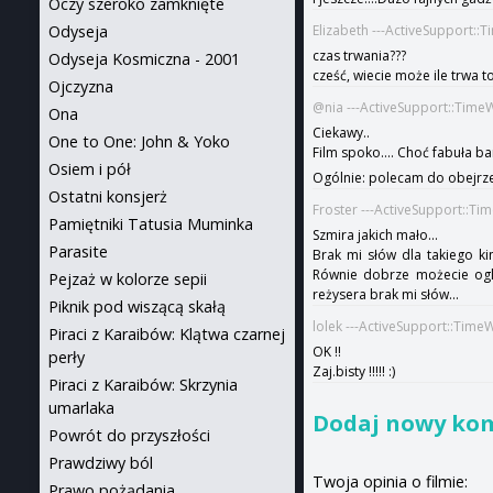
Oczy szeroko zamknięte
Odyseja
Elizabeth ---ActiveSupport::
czas trwania???
Odyseja Kosmiczna - 2001
cześć, wiecie może ile trwa t
Ojczyzna
@nia ---ActiveSupport::Time
Ona
Ciekawy..
One to One: John & Yoko
Film spoko.... Choć fabuła 
Osiem i pół
Ogólnie: polecam do obejrze
Ostatni konsjerż
Froster ---ActiveSupport::T
Pamiętniki Tatusia Muminka
Szmira jakich mało...
Parasite
Brak mi słów dla takiego k
Równie dobrze możecie oglą
Pejzaż w kolorze sepii
reżysera brak mi słów...
Piknik pod wiszącą skałą
lolek ---ActiveSupport::Time
Piraci z Karaibów: Klątwa czarnej
OK !!
perły
Zaj.bisty !!!!! :)
Piraci z Karaibów: Skrzynia
umarlaka
Dodaj nowy ko
Powrót do przyszłości
Prawdziwy ból
Twoja opinia o filmie:
Prawo pożądania