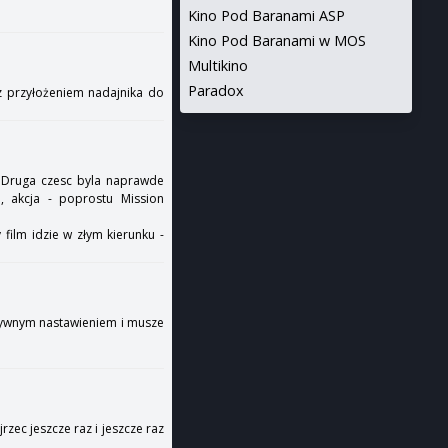
Kino Pod Baranami ASP
Kino Pod Baranami w MOS
Multikino
Paradox
 z przyłożeniem nadajnika do
i. Druga czesc byla naprawde
, akcja - poprostu Mission
film idzie w złym kierunku -
gatywnym nastawieniem i musze
rzec jeszcze raz i jeszcze raz