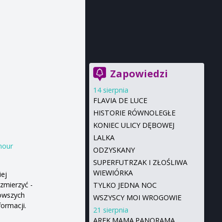
Zapowiedzi
14 sierpnia
FLAVIA DE LUCE
HISTORIE RÓWNOLEGŁE
KONIEC ULICY DĘBOWEJ
LALKA
mour
ODZYSKANY
SUPERFUTRZAK I ZŁOŚLIWA
WIEWIÓRKA
iej
zmierzyć -
TYLKO JEDNA NOC
owszych
WSZYSCY MOI WROGOWIE
ormacji.
21 sierpnia
AREK.MAMA.PANORAMA