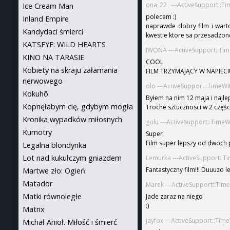
ona_22_ ---ActiveSupport::T
Ice Cream Man
polecam :)
Inland Empire
naprawde dobry film i warto
Kandydaci śmierci
kwestie ktore sa przesadzon
KATSEYE: WILD HEARTS
IWONA ---ActiveSupport::Ti
KINO NA TARASIE
COOL
Kobiety na skraju załamania
FILM TRZYMAJĄCY W NAPIECI
nerwowego
olo ---ActiveSupport::TimeW
Kokuhō
Byłem na nim 12 maja i najlep
Kopnęłabym cię, gdybym mogła
Troche sztucznosci w 2 częśc
Kronika wypadków miłosnych
golu ---ActiveSupport::Time
Kumotry
Super
Film super lepszy od dwoch
Legalna blondynka
Lot nad kukułczym gniazdem
Lemurka ---ActiveSupport::T
Fantastyczny film!!! Duuuzo le
Martwe zło: Ogień
Matador
Marek ---ActiveSupport::Tim
Matki równoległe
Jade zaraz na niego
:)
Matrix
jayfox ---ActiveSupport::Tim
Michał Anioł. Miłość i śmierć