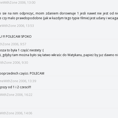
imeWithZone 2006, 13:00
 sie na nim odprezyc, moim zdaniem dorownuje 1 jesli nawet nie jest od nie
e czy malo prawdopodobne (jak w kazdym tego typie filmie) jest udany i wcia
meWithZone 2006, 13:53
U !!! POLECAM SPOKO
ithZone 2006, 9:57
sza to była 1 część niestety :(
i, gdyby tam można było się łatwo wkraśc do Watykanu, papież by juz dawno nie 
WithZone 2006, 9:30
 poprzednich części. POLECAM
imeWithZone 2006, 13:39
pszy od 1 i 2 czesci!!!
eWithZone 2006, 16:22
eWithZone 2006, 14:06