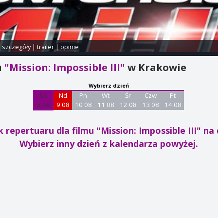
i szczegóły
|
trailer
|
opinie
u
"Mission: Impossible III"
w Krakowie
Wybierz dzień
Sb
Nd
Pn
Wt
Śr
Czw
Pt
8 08
9 08
10 08
11 08
12 08
13 08
14 08
 repertuaru dla filmu "Mission: Impossible III"
na 
Wybierz inny dzień z kalendarza powyżej.