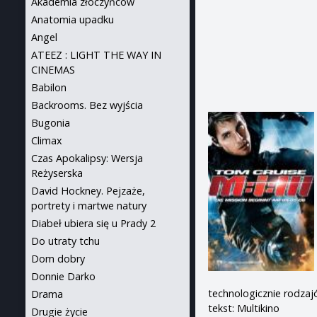
Akademia złoczyńców
Anatomia upadku
Angel
ATEEZ : LIGHT THE WAY IN
CINEMAS
Babilon
Backrooms. Bez wyjścia
Bugonia
Climax
Czas Apokalipsy: Wersja
Reżyserska
David Hockney. Pejzaże,
portrety i martwe natury
Diabeł ubiera się u Prady 2
Do utraty tchu
Dom dobry
Donnie Darko
technologicznie rodza
Drama
tekst: Multikino
Drugie życie