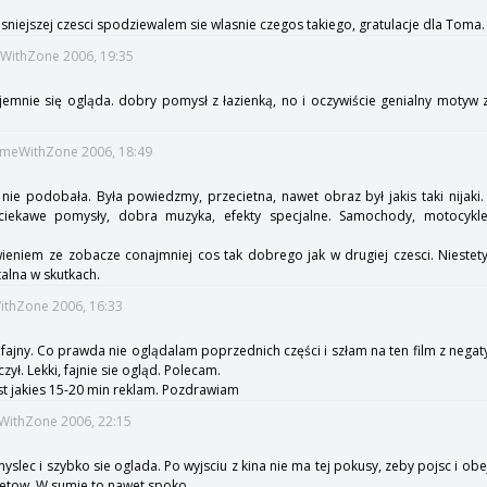
sniejszej czesci spodziewalem sie wlasnie czegos takiego, gratulacje dla Toma.
meWithZone 2006, 19:35
jemnie się ogląda. dobry pomysł z łazienką, no i oczywiście genialny motyw
TimeWithZone 2006, 18:49
 nie podobała. Była powiedzmy, przecietna, nawet obraz był jakis taki nijak
ciekawe pomysły, dobra muzyka, efekty specjalne. Samochody, motocykle
eniem ze zobacze conajmniej cos tak dobrego jak w drugiej czesci. Niestety 
alna w skutkach.
WithZone 2006, 16:33
o fajny. Co prawda nie oglądalam poprzednich części i szłam na ten film z ne
ył. Lekki, fajnie sie ogląd. Polecam.
est jakies 15-20 min reklam. Pozdrawiam
eWithZone 2006, 22:15
slec i szybko sie oglada. Po wyjsciu z kina nie ma tej pokusy, zeby pojsc i obej
dżetow. W sumie to nawet spoko.