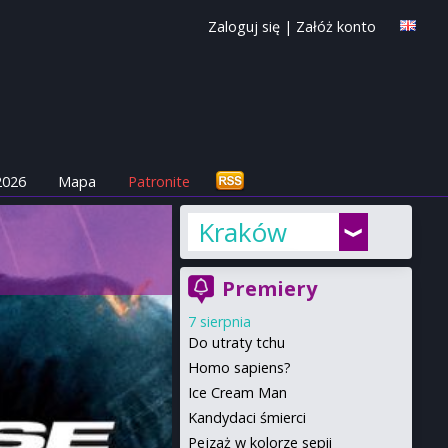
Zaloguj się
|
Załóż konto
2026
Mapa
Patronite
Kraków
Premiery
7 sierpnia
Do utraty tchu
Homo sapiens?
Ice Cream Man
Kandydaci śmierci
Pejzaż w kolorze sepii