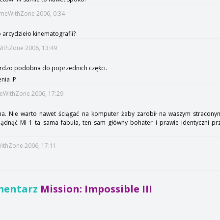
TimeWithZone 2006, 0:34
o arcydzieło kinematografii?
WithZone 2006, 13:49
bardzo podobna do poprzednich części.
nia :P
imeWithZone 2006, 17:29
ina. Nie warto nawet ściągać na komputer żeby zarobił na waszym straconym
dnąć MI 1 ta sama fabuła, ten sam główny bohater i prawie identyczni prz
WithZone 2006, 17:11
mentarz
Mission: Impossible III