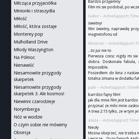
Bardzo przyjemny
Milcząca przyjaciółka
Film mi sie podobal, po wcze
Minionki i straszydła
Gallez ---ActiveSupport::Ti
Miłość
świetny!
Miłość, która zostaje
film świetny, naprawdę przy
Monterey pop
magnetofonu xd
Mulholland Drive
Weisman ---ActiveSupport::
Młody Waszyngton
...to już nie to
Pierwsza czesc nigdy mi sie
Na Północ
dobra. Doskonała fabula, 
Nienawiść
Impossible.
Niesamowite przygody
Poszedłem do kina z nastawi
totalna zmiana w dodatku fat
skarpetek
Niesamowite przygody
patii ---ActiveSupport::Time
skarpetek 3. Ale kosmos!
barrdzo fajny film!
jak dla mnie film jest bardz
Niewinni czarodzieje
przyznać ze milo mnie zaskocz
Norymberga
A trwa 2:15 tylko, ze w tym j
Nóż w wodzie
asiula ---ActiveSupport::Tim
O czym sobie nie mówimy
Niezły
Obsesja
Można obejrzeć, nie trzeba my
i jeszcze....Duzo fajnych ga