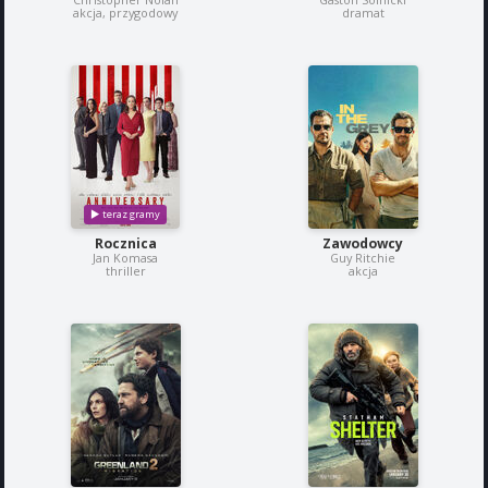
akcja, przygodowy
dramat
Rocznica
Zawodowcy
Jan Komasa
Guy Ritchie
thriller
akcja