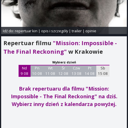
Idź do:
repertuar kin
|
opis i szczegóły
|
trailer
|
opinie
Repertuar filmu
"Mission: Impossible -
The Final Reckoning"
w Krakowie
Wybierz dzień
Nd
Pn
Wt
Śr
Czw
Pt
Sb
9 08
10 08
11 08
12 08
13 08
14 08
15 08
Brak repertuaru dla filmu "Mission:
Impossible - The Final Reckoning"
na dziś.
Wybierz inny dzień z kalendarza powyżej.