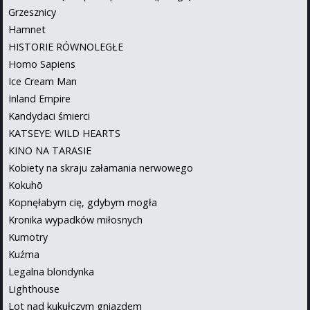
Grzesznicy
Hamnet
HISTORIE RÓWNOLEGŁE
Homo Sapiens
Ice Cream Man
Inland Empire
Kandydaci śmierci
KATSEYE: WILD HEARTS
KINO NA TARASIE
Kobiety na skraju załamania nerwowego
Kokuhō
Kopnęłabym cię, gdybym mogła
Kronika wypadków miłosnych
Kumotry
Kuźma
Legalna blondynka
Lighthouse
Lot nad kukułczym gniazdem