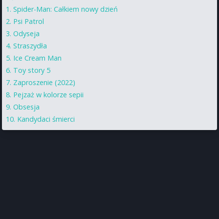
Spider-Man: Całkiem nowy dzień
Psi Patrol
Odyseja
Straszydła
Ice Cream Man
Toy story 5
Zaproszenie (2022)
Pejzaż w kolorze sepii
Obsesja
Kandydaci śmierci