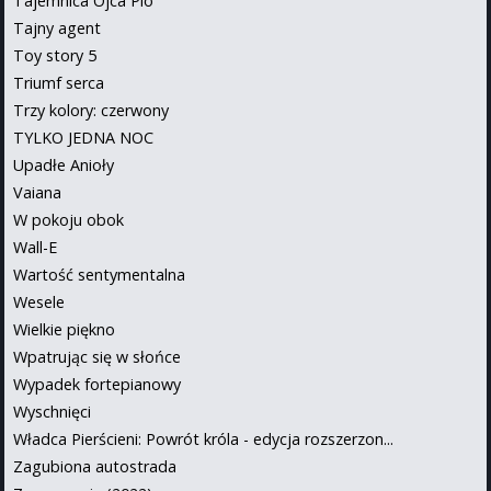
Tajemnica Ojca Pio
Tajny agent
Toy story 5
Triumf serca
Trzy kolory: czerwony
TYLKO JEDNA NOC
Upadłe Anioły
Vaiana
W pokoju obok
Wall-E
Wartość sentymentalna
Wesele
Wielkie piękno
Wpatrując się w słońce
Wypadek fortepianowy
Wyschnięci
Władca Pierścieni: Powrót króla - edycja rozszerzon...
Zagubiona autostrada