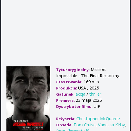
Mission:
Tytuł oryginalny:
Impossible - The Final Reckoning
169 min.
Czas trwania:
USA , 2025
Produkcja:
akcja
/
thriller
Gatunek:
23 maja 2025
Premiera:
UIP
Dystrybutor filmu:
Christopher McQuarrie
Reżyseria:
Tom Cruise
,
Vanessa Kirby
,
Obsada:
Pom Klementieff