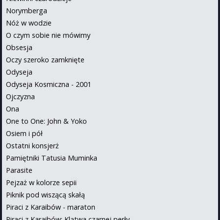
Norymberga
Nóż w wodzie
O czym sobie nie mówimy
Obsesja
Oczy szeroko zamknięte
Odyseja
Odyseja Kosmiczna - 2001
Ojczyzna
Ona
One to One: John & Yoko
Osiem i pół
Ostatni konsjerż
Pamiętniki Tatusia Muminka
Parasite
Pejzaż w kolorze sepii
Piknik pod wiszącą skałą
Piraci z Karaibów - maraton
Piraci z Karaibów: Klątwa czarnej perły