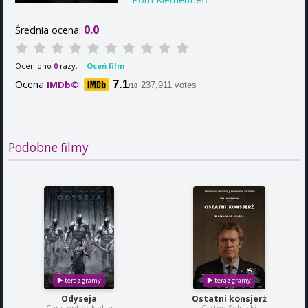
0.0
Średnia ocena:
Oceniono
razy. |
Oceń film
0
Ocena
:
7.1
IMDb©
237,911 votes
/10
Podobne filmy
Odyseja
Ostatni konsjerż
Christopher Nolan
Gaston Solnicki