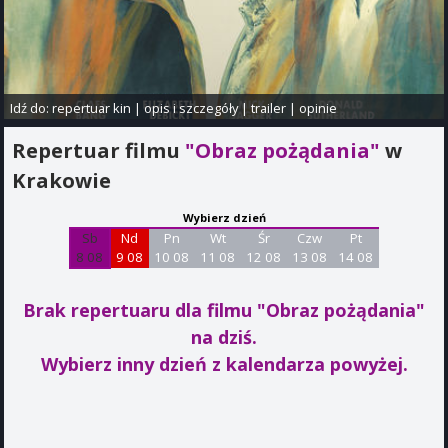
Idź do:
repertuar kin
|
opis i szczegóły
|
trailer
|
opinie
Repertuar filmu
"Obraz pożądania"
w
Krakowie
Wybierz dzień
Sb
Nd
Pn
Wt
Śr
Czw
Pt
8 08
9 08
10 08
11 08
12 08
13 08
14 08
Brak repertuaru dla filmu "Obraz pożądania"
na dziś.
Wybierz inny dzień z kalendarza powyżej.