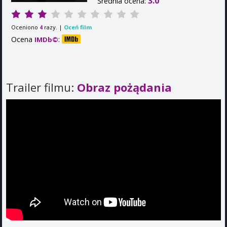
3.0
Średnia ocena:
Oceniono
razy. |
Oceń film
4
Ocena
:
IMDb©
Trailer filmu:
Obraz pożądania