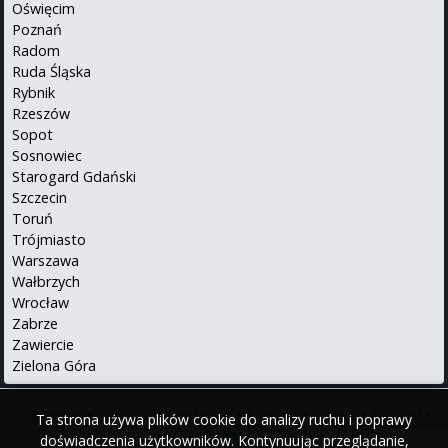
Oświęcim
Poznań
Radom
Ruda Śląska
Rybnik
Rzeszów
Sopot
Sosnowiec
Starogard Gdański
Szczecin
Toruń
Trójmiasto
Warszawa
Wałbrzych
Wrocław
Zabrze
Zawiercie
Zielona Góra
O serwisie
•
Polityka prywatności
•
Kontakt
•
iPhone
•
Android
•
Ta strona używa plików cookie do analizy ruchu i poprawy
English
doświadczenia użytkowników. Kontynuując przeglądanie,