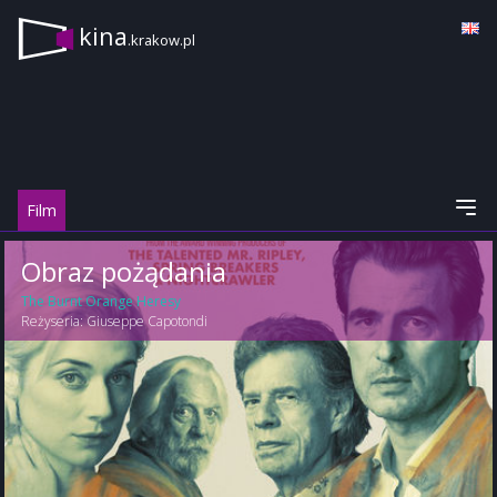
kina
.krakow.pl
Film
Obraz pożądania
The Burnt Orange Heresy
Reżyseria:
Giuseppe Capotondi