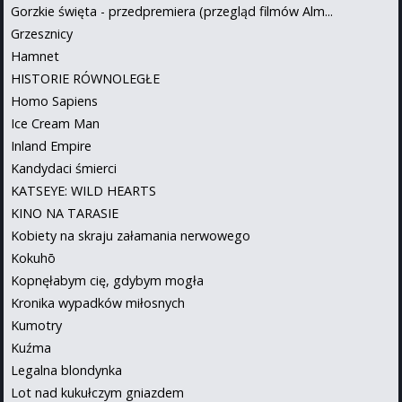
Gorzkie święta - przedpremiera (przegląd filmów Alm...
Grzesznicy
Hamnet
HISTORIE RÓWNOLEGŁE
Homo Sapiens
Ice Cream Man
Inland Empire
Kandydaci śmierci
KATSEYE: WILD HEARTS
KINO NA TARASIE
Kobiety na skraju załamania nerwowego
Kokuhō
Kopnęłabym cię, gdybym mogła
Kronika wypadków miłosnych
Kumotry
Kuźma
Legalna blondynka
Lot nad kukułczym gniazdem