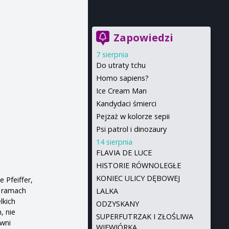
Zapowiedzi
7 sierpnia
Do utraty tchu
Homo sapiens?
Ice Cream Man
Kandydaci śmierci
Pejzaż w kolorze sepii
Psi patrol i dinozaury
14 sierpnia
FLAVIA DE LUCE
HISTORIE RÓWNOLEGŁE
KONIEC ULICY DĘBOWEJ
 Pfeiffer,
w ramach
LALKA
lkich
ODZYSKANY
, nie
SUPERFUTRZAK I ZŁOŚLIWA
awni
WIEWIÓRKA