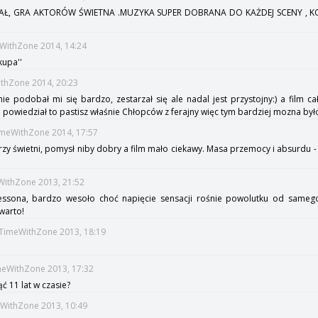
AŁ, GRA AKTORÓW ŚWIETNA .MUZYKA SUPER DOBRANA DO KAŻDEJ SCENY , K
eWithZone 2014, 14:24
kupa''
ithZone 2014, 20:23
nie podobał mi się bardzo, zestarzał się ale nadal jest przystojny:) a film c
o powiedział to pastisz właśnie Chłopców z ferajny więc tym bardziej mozna był
TimeWithZone 2014, 17:57
zy świetni, pomysł niby dobry a film mało ciekawy. Masa przemocy i absurdu 
WithZone 2013, 21:52
Bessona, bardzo wesoło choć napięcie sensacji rośnie powolutku od samego
 warto!
:TimeWithZone 2013, 18:19
imeWithZone 2013, 17:32
ć 11 lat w czasie?
eWithZone 2013, 10:49