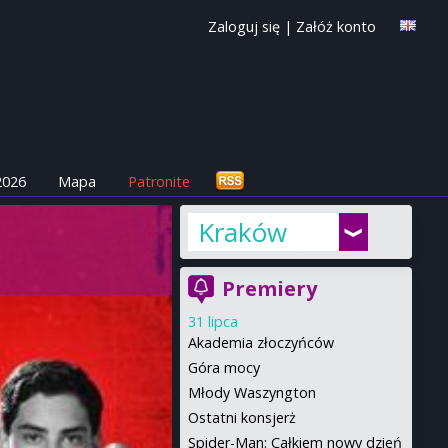
Zaloguj się
|
Załóż konto
2026
Mapa
Patronite
Kraków
Premiery
31 lipca
Akademia złoczyńców
Góra mocy
Młody Waszyngton
Ostatni konsjerż
Spider-Man: Całkiem nowy dzień