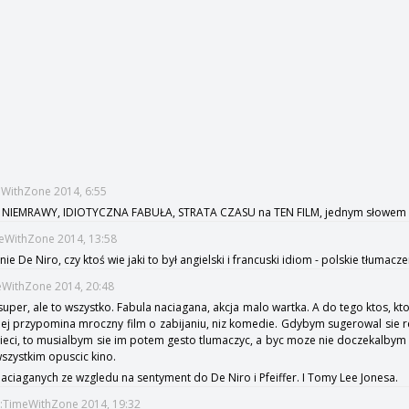
meWithZone 2014, 6:55
yli NIEMRAWY, IDIOTYCZNA FABUŁA, STRATA CZASU na TEN FILM, jednym słowe
meWithZone 2014, 13:58
ie De Niro, czy ktoś wie jaki to był angielski i francuski idiom - polskie tłuma
meWithZone 2014, 20:48
 super, ale to wszystko. Fabula naciagana, akcja malo wartka. A do tego ktos, kt
ej przypomina mroczny film o zabijaniu, niz komedie. Gdybym sugerowal sie r
dzieci, to musialbym sie im potem gesto tlumaczyc, a byc moze nie doczekalby
szystkim opuscic kino.
naciaganych ze wzgledu na sentyment do De Niro i Pfeiffer. I Tomy Lee Jonesa.
:TimeWithZone 2014, 19:32