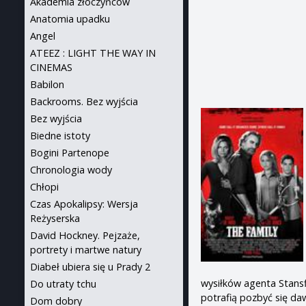
Akademia złoczyńców
Anatomia upadku
Angel
ATEEZ : LIGHT THE WAY IN
CINEMAS
Babilon
Backrooms. Bez wyjścia
Bez wyjścia
Biedne istoty
Bogini Partenope
Chronologia wody
Chłopi
Czas Apokalipsy: Wersja
Reżyserska
David Hockney. Pejzaże,
portrety i martwe natury
Diabeł ubiera się u Prady 2
wysiłków agenta Stansf
Do utraty tchu
potrafią pozbyć się da
Dom dobry