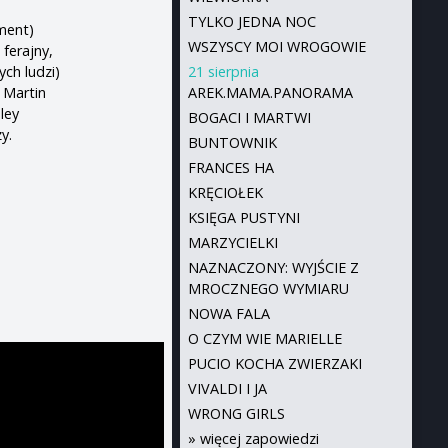
TYLKO JEDNA NOC
ment)
WSZYSCY MOI WROGOWIE
ferajny,
ych ludzi)
21 sierpnia
 Martin
AREK.MAMA.PANORAMA
ley
BOGACI I MARTWI
y.
BUNTOWNIK
FRANCES HA
KRĘCIOŁEK
KSIĘGA PUSTYNI
MARZYCIELKI
NAZNACZONY: WYJŚCIE Z
MROCZNEGO WYMIARU
NOWA FALA
O CZYM WIE MARIELLE
PUCIO KOCHA ZWIERZAKI
VIVALDI I JA
WRONG GIRLS
»
więcej zapowiedzi