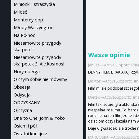
Minionki i straszydła
Miłość
Monterey pop
Młody Waszyngton
Na Północ
Niesamowite przygody
skarpetek
Wasze opinie
Niesamowite przygody
skarpetek 3. Ale kosmos!
Janusz ---ActiveSupport::Ti
Norymberga
DENNY FILM, BRAK AKCJI cz
O czym sobie nie mówimy
Doktor ---ActiveSupport::Ti
Obsesja
Film mi sie podobał szczególn
Odyseja
Mietek ---ActiveSupport::Ti
ODZYSKANY
Film taki sobie, gra aktorska
niespelna rozumu. To bardzi
Ojczyzna
rodzine na ten film, zone i 
One to One: John & Yoko
dzieciom oczy i kazala nam w
Osiem i pół
Daje 6 gwiazdek, ale troche 
Ostatni konsjerż
MARGOŚKA ---ActiveSupport: