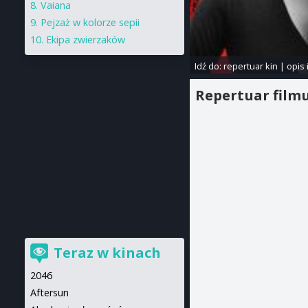
Vaiana
Pejzaż w kolorze sepii
Ekipa zwierzaków
Idź do:
repertuar kin
|
opis 
Repertuar film
Teraz w kinach
2046
Aftersun