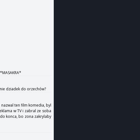
m *MASAKRA*
czenie dziadek do orzechów?
o nazwal ten film komedia, byl
eklama w TV i zabral ze soba
m do konca, bo zona zakrylaby