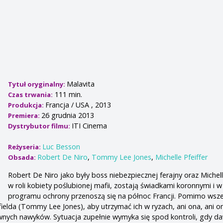
Malavita
Tytuł oryginalny:
111 min.
Czas trwania:
Francja / USA , 2013
Produkcja:
26 grudnia 2013
Premiera:
ITI Cinema
Dystrybutor filmu:
Luc Besson
Reżyseria:
Robert De Niro
,
Tommy Lee Jones
,
Michelle Pfeiffer
Obsada:
Robert De Niro jako były boss niebezpiecznej ferajny oraz Michelle
w roli kobiety poślubionej mafii, zostają świadkami koronnymi i 
programu ochrony przenoszą się na północ Francji. Pomimo wsze
ielda (Tommy Lee Jones), aby utrzymać ich w ryzach, ani ona, ani on
wnych nawyków. Sytuacja zupełnie wymyka się spod kontroli, gdy d