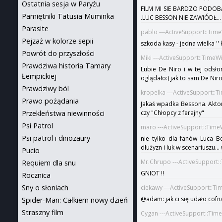
Ostatnia sesja w Paryżu
FILM MI SIE BARDZO PODOB
Pamiętniki Tatusia Muminka
.LUC BESSON NIE ZAWIÓDŁ...
Parasite
pablo ---ActiveSupport::Tim
Pejzaż w kolorze sepii
szkoda kasy - jedna wielka '' 
Powrót do przyszłości
Miki ---ActiveSupport::TimeW
Prawdziwa historia Tamary
Lubie De Niro i w tej odsło
Łempickiej
oglądało:) jak to sam De Nir
Prawdziwy ból
kropelka ---ActiveSupport::
Prawo pożądania
Jakaś wpadka Bessona. Aktor
czy "Chłopcy z ferajny"
Przekleństwa niewinności
Psi Patrol
maro ---ActiveSupport::Time
Psi patrol i dinozaury
nie tylko dla fanów Luca 
dłużyzn i luk w scenariuszu...
Pucio
Mr.Chrupo ---ActiveSupport:
Requiem dla snu
GNIOT !!
Rocznica
Sny o słoniach
ciekawy ---ActiveSupport::T
@adam: jak ci się udało cofną
Spider-Man: Całkiem nowy dzień
Straszny film
Cygan ---ActiveSupport::Tim