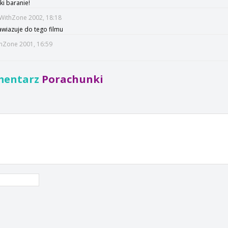
ki baranie!
WithZone 2002, 18:18
awiazuje do tego filmu
thZone 2001, 16:59
mentarz
Porachunki