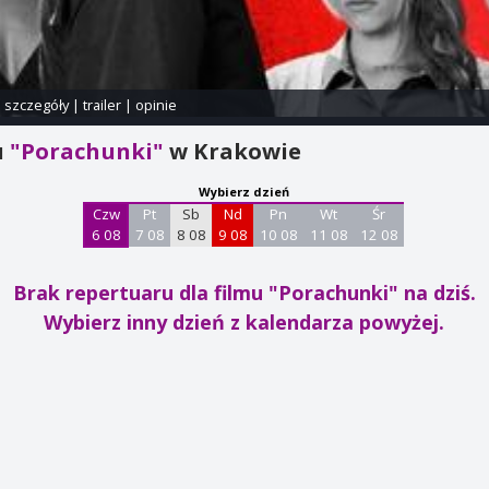
i szczegóły
|
trailer
|
opinie
u
"Porachunki"
w Krakowie
Wybierz dzień
Czw
Pt
Sb
Nd
Pn
Wt
Śr
6 08
7 08
8 08
9 08
10 08
11 08
12 08
Brak repertuaru dla filmu "Porachunki"
na dziś.
Wybierz inny dzień z kalendarza powyżej.