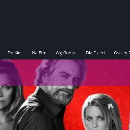
Do Kina
Na Film
Wg Godzin
Dla Dzieci
Oscary 