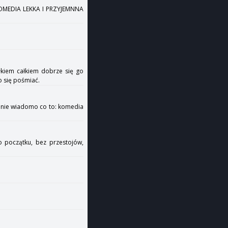
OMEDIA LEKKA I PRZYJEMNNA
ałkiem całkiem dobrze się go
o się pośmiać.
- nie wiadomo co to: komedia
 początku, bez przestojów,