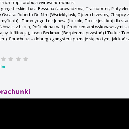
 na ich trop i próbują wyrównać rachunki.
 gangsterskiej Luca Bessona (Uprowadzona, Trasnporter, Piąty ele
cara: Roberta De Niro (Wściekły byk, Ojciec chrzestny, Chłopcy z 
yślenia) i Tommy’ego Lee Jonesa (Lincoln, To nie jest kraj dla star
(Człowiek z blizną, Poślubiona mafii). Producentami wykonawczymi są
ajny, Infiltracja), Jason Beckman (Bezpieczna przystań) i Tucker Too
em). Porachunki – dobrego gangstera poznaje się po tym, jak kończ
ilm
orachunki