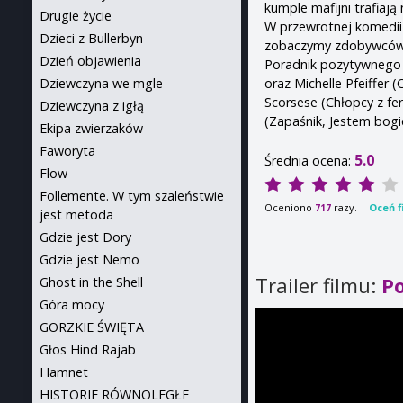
kumple mafijni trafiają
Drugie życie
W przewrotnej komedii
Dzieci z Bullerbyn
zobaczymy zdobywców Os
Dzień objawienia
Poradnik pozytywnego m
oraz Michelle Pfeiffer 
Dziewczyna we mgle
Scorsese (Chłopcy z fer
Dziewczyna z igłą
(Zapaśnik, Jestem bogi
Ekipa zwierzaków
Faworyta
5.0
Średnia ocena:
Flow
Follemente. W tym szaleństwie
Oceniono
razy. |
Oceń f
717
jest metoda
Gdzie jest Dory
Gdzie jest Nemo
Trailer filmu:
P
Ghost in the Shell
Góra mocy
GORZKIE ŚWIĘTA
Głos Hind Rajab
Hamnet
HISTORIE RÓWNOLEGŁE