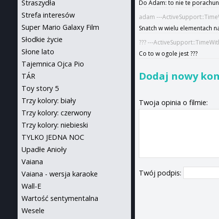
Straszydła
Do Adam: to nie te porachun
Strefa interesów
adam ---ActiveSupport::Time
Super Mario Galaxy Film
Snatch w wielu elementach n
Słodkie życie
??? ---ActiveSupport::TimeWi
Słone lato
Co to w ogole jest ???
Tajemnica Ojca Pio
Dodaj nowy ko
TÁR
Toy story 5
Trzy kolory: biały
Twoja opinia o filmie:
Trzy kolory: czerwony
Trzy kolory: niebieski
TYLKO JEDNA NOC
Upadłe Anioły
Vaiana
Twój podpis:
Vaiana - wersja karaoke
Wall-E
Wartość sentymentalna
Wesele