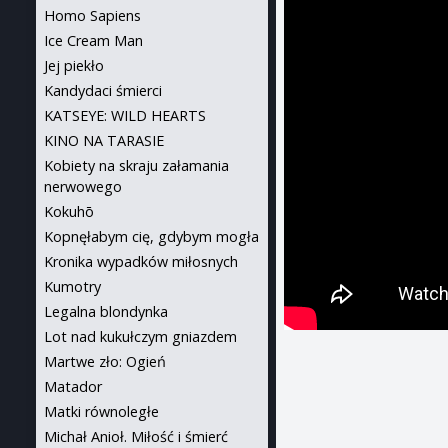
Homo Sapiens
Ice Cream Man
Jej piekło
Kandydaci śmierci
KATSEYE: WILD HEARTS
KINO NA TARASIE
Kobiety na skraju załamania
nerwowego
Kokuhō
Kopnęłabym cię, gdybym mogła
Kronika wypadków miłosnych
Kumotry
Legalna blondynka
Lot nad kukułczym gniazdem
Martwe zło: Ogień
Matador
Matki równoległe
Michał Anioł. Miłość i śmierć