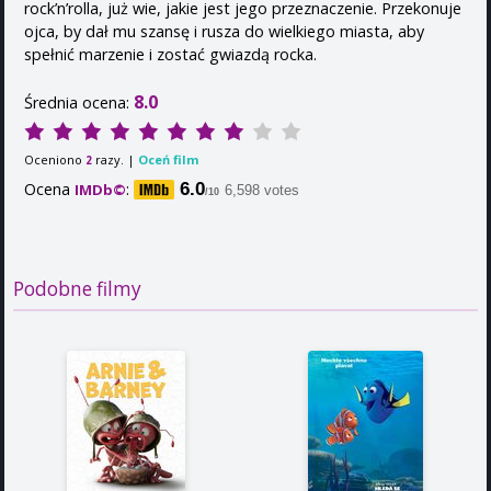
rock’n’rolla, już wie, jakie jest jego przeznaczenie. Przekonuje
ojca, by dał mu szansę i rusza do wielkiego miasta, aby
spełnić marzenie i zostać gwiazdą rocka.
8.0
Średnia ocena:
Oceniono
razy. |
Oceń film
2
Ocena
:
6.0
IMDb©
6,598 votes
/10
Podobne filmy