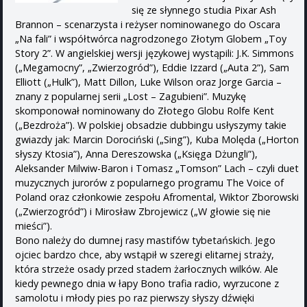
się ze słynnego studia Pixar Ash
Brannon – scenarzysta i reżyser nominowanego do Oscara
„Na fali” i współtwórca nagrodzonego Złotym Globem „Toy
Story 2”. W angielskiej wersji językowej wystąpili: J.K. Simmons
(„Megamocny”, „Zwierzogród”), Eddie Izzard („Auta 2”), Sam
Elliott („Hulk”), Matt Dillon, Luke Wilson oraz Jorge Garcia –
znany z popularnej serii „Lost – Zagubieni”. Muzykę
skomponował nominowany do Złotego Globu Rolfe Kent
(„Bezdroża”). W polskiej obsadzie dubbingu usłyszymy takie
gwiazdy jak: Marcin Dorociński („Sing”), Kuba Molęda („Horton
słyszy Ktosia”), Anna Dereszowska („Księga Dżungli”),
Aleksander Milwiw-Baron i Tomasz „Tomson” Lach – czyli duet
muzycznych jurorów z popularnego programu The Voice of
Poland oraz członkowie zespołu Afromental, Wiktor Zborowski
(„Zwierzogród”) i Mirosław Zbrojewicz („W głowie się nie
mieści”).
Bono należy do dumnej rasy mastifów tybetańskich. Jego
ojciec bardzo chce, aby wstąpił w szeregi elitarnej straży,
która strzeże osady przed stadem żarłocznych wilków. Ale
kiedy pewnego dnia w łapy Bono trafia radio, wyrzucone z
samolotu i młody pies po raz pierwszy słyszy dźwięki