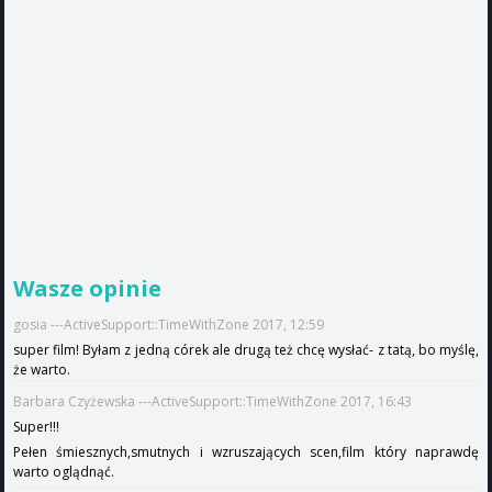
Wasze opinie
gosia ---ActiveSupport::TimeWithZone 2017, 12:59
super film! Byłam z jedną córek ale drugą też chcę wysłać- z tatą, bo myślę,
że warto.
Barbara Czyżewska ---ActiveSupport::TimeWithZone 2017, 16:43
Super!!!
Pełen śmiesznych,smutnych i wzruszających scen,film który naprawdę
warto oglądnąć.