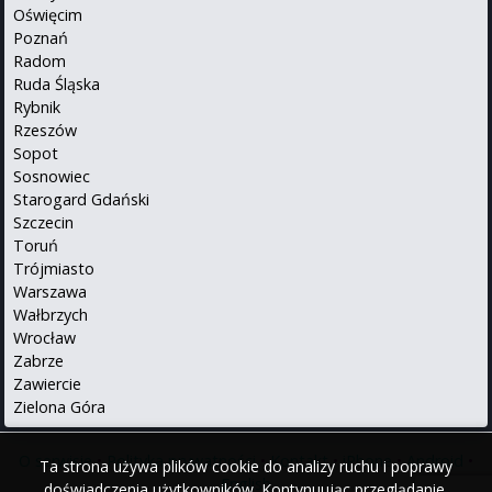
Oświęcim
Poznań
Radom
Ruda Śląska
Rybnik
Rzeszów
Sopot
Sosnowiec
Starogard Gdański
Szczecin
Toruń
Trójmiasto
Warszawa
Wałbrzych
Wrocław
Zabrze
Zawiercie
Zielona Góra
O serwisie
•
Polityka prywatności
•
Kontakt
•
iPhone
•
Android
•
Ta strona używa plików cookie do analizy ruchu i poprawy
English
doświadczenia użytkowników. Kontynuując przeglądanie,