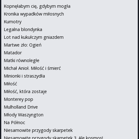
Kopnęłabym cię, gdybym mogła
Kronika wypadków miłosnych
Kumotry
Legalna blondynka
Lot nad kukułczym gniazdem
Martwe zło: Ogień
Matador
Matki równoległe
Michał Anioł. Miłość i śmierć
Minionki i straszydła
Miłość
Miłość, która zostaje
Monterey pop
Mulholland Drive
Młody Waszyngton
Na Północ
Niesamowite przygody skarpetek
Niesamowite przygody skarpetek 3. Ale kosmos!