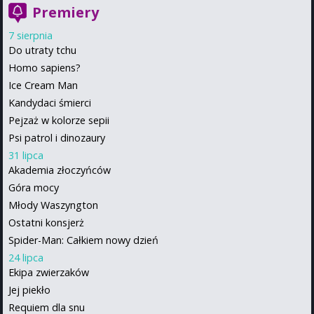
Premiery
7 sierpnia
Do utraty tchu
Homo sapiens?
Ice Cream Man
Kandydaci śmierci
Pejzaż w kolorze sepii
Psi patrol i dinozaury
31 lipca
Akademia złoczyńców
Góra mocy
Młody Waszyngton
Ostatni konsjerż
Spider-Man: Całkiem nowy dzień
24 lipca
Ekipa zwierzaków
Jej piekło
Requiem dla snu