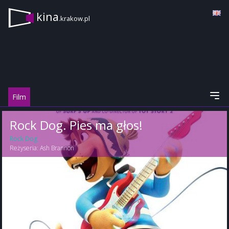
kina
.krakow.pl
Film
Rock Dog. Pies ma głos!
Rock Dog
Reżyseria:
Ash Brannon