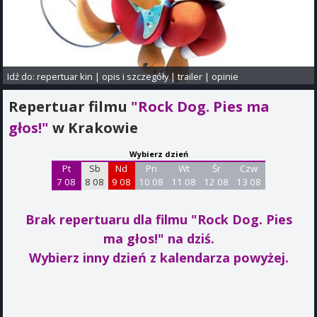
Idź do:
repertuar kin
|
opis i szczegóły
|
trailer
|
opinie
Repertuar filmu
"Rock Dog. Pies ma
głos!"
w Krakowie
Wybierz dzień
Pt
Sb
Nd
Pn
Wt
Śr
Czw
7 08
8 08
9 08
10 08
11 08
12 08
13 08
Brak repertuaru dla filmu "Rock Dog. Pies
ma głos!"
na dziś.
Wybierz inny dzień z kalendarza powyżej.