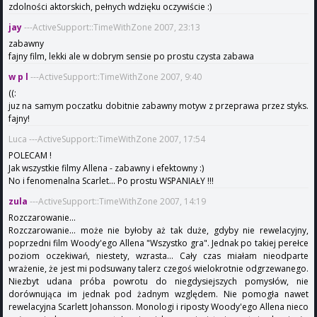
zdolności aktorskich, pełnych wdzięku oczywiście :)
jay
---ActiveSupport::TimeWithZone 2007, 23:13
zabawny
fajny film, lekki ale w dobrym sensie po prostu czysta zabawa
w p l
---ActiveSupport::TimeWithZone 2007, 9:40
((:
juz na samym poczatku dobitnie zabawny motyw z przeprawa przez styks.
fajny!
Luca ---ActiveSupport::TimeWithZone 2007, 17:54
POLECAM !
Jak wszystkie filmy Allena - zabawny i efektowny :)
No i fenomenalna Scarlet... Po prostu WSPANIAŁY !!!
zula
---ActiveSupport::TimeWithZone 2007, 14:19
Rozczarowanie...
Rozczarowanie... może nie byłoby aż tak duże, gdyby nie rewelacyjny,
poprzedni film Woody'ego Allena "Wszystko gra". Jednak po takiej perełce
poziom oczekiwań, niestety, wzrasta... Cały czas miałam nieodparte
wrażenie, że jest mi podsuwany talerz czegoś wielokrotnie odgrzewanego.
Niezbyt udana próba powrotu do niegdysiejszych pomysłów, nie
dorównująca im jednak pod żadnym względem. Nie pomogła nawet
rewelacyjna Scarlett Johansson. Monologi i riposty Woody'ego Allena nieco