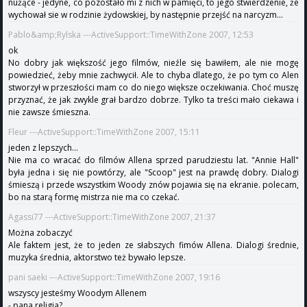
nużące - jedyne, co pozostało mi z nich w pamięci, to jego stwierdzenie, że
wychował sie w rodzinie żydowskiej, by następnie przejść na narcyzm...
Pablo&amp;Rylska ---ActiveSupport::TimeWithZone 2007, 12:53
ok
No dobry jak większość jego filmów, nieźle się bawiłem, ale nie mogę
powiedzieć, żeby mnie zachwycił. Ale to chyba dlatego, że po tym co Alen
stworzył w przeszłości mam co do niego większe oczekiwania. Choć muszę
przyznać, że jak zwykle grał bardzo dobrze. Tylko ta treści mało ciekawa i
nie zawsze śmieszna.
Fleur ---ActiveSupport::TimeWithZone 2007, 15:11
jeden z lepszych...
Nie ma co wracać do filmów Allena sprzed parudziestu lat. "Annie Hall"
była jedna i się nie powtórzy, ale "Scoop" jest na prawdę dobry. Dialogi
śmieszą i przede wszystkim Woody znów pojawia się na ekranie. polecam,
bo na starą formę mistrza nie ma co czekać.
Agassi77 ---ActiveSupport::TimeWithZone 2007, 21:37
Można zobaczyć
Ale faktem jest, że to jeden ze słabszych fimów Allena. Dialogi średnie,
muzyka średnia, aktorstwo też bywało lepsze.
pani saeki ---ActiveSupport::TimeWithZone 2007, 19:16
wszyscy jesteśmy Woodym Allenem
- pana religia?