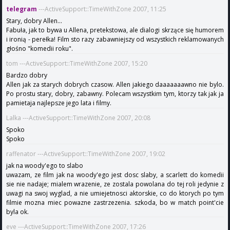
telegram
---ActiveSupport::TimeWithZone 2007, 11:25
Stary, dobry Allen...
Fabuła, jak to bywa u Allena, pretekstowa, ale dialogi skrzące się humorem
i ironią - perełka! Film sto razy zabawniejszy od wszystkich reklamowanych
głośno "komedii roku".
tom ---ActiveSupport::TimeWithZone 2007, 15:20
Bardzo dobry
Allen jak za starych dobrych czasow. Allen jakiego daaaaaaawno nie bylo.
Po prostu stary, dobry, zabawny. Polecam wszystkim tym, ktorzy tak jak ja
pamietaja najlepsze jego lata i filmy.
Lalka ---ActiveSupport::TimeWithZone 2007, 20:08
Spoko
Spoko
raffenator ---ActiveSupport::TimeWithZone 2007, 19:02
jak na woody'ego to slabo
uwazam, ze film jak na woody'ego jest dosc slaby, a scarlett do komedii
sie nie nadaje; mialem wrazenie, ze zostala powolana do tej roli jedynie z
uwagi na swoj wyglad, a nie umiejetnosci aktorskie, co do ktorych po tym
filmie mozna miec powazne zastrzezenia. szkoda, bo w match point'cie
byla ok.
eve ---ActiveSupport::TimeWithZone 2007, 17:26