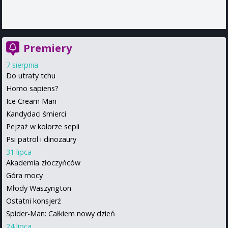
Premiery
7 sierpnia
Do utraty tchu
Homo sapiens?
Ice Cream Man
Kandydaci śmierci
Pejzaż w kolorze sepii
Psi patrol i dinozaury
31 lipca
Akademia złoczyńców
Góra mocy
Młody Waszyngton
Ostatni konsjerż
Spider-Man: Całkiem nowy dzień
24 lipca