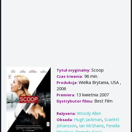
Scoop
Tytuł oryginalny:
96 min.
Czas trwania:
Wielka Brytania, USA ,
Produkcja:
2006
13 kwietnia 2007
Premiera:
Best Film
Dystrybutor filmu:
Woody Allen
Reżyseria:
Hugh Jackman
,
Scarlett
Obsada:
Johansson
,
Ian McShane
,
Fenella
Woolgar
,
Romola Garai