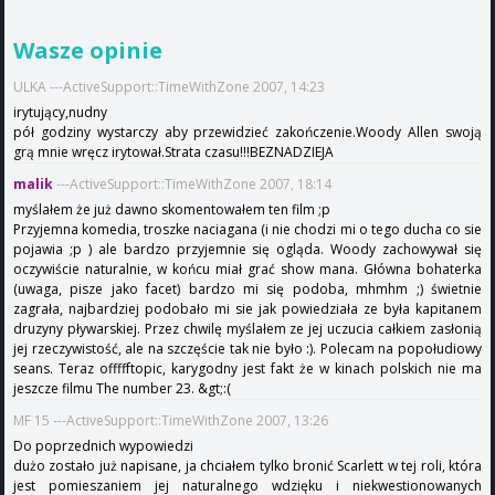
Wasze opinie
ULKA ---ActiveSupport::TimeWithZone 2007, 14:23
irytujący,nudny
pół godziny wystarczy aby przewidzieć zakończenie.Woody Allen swoją
grą mnie wręcz irytował.Strata czasu!!!BEZNADZIEJA
malik
---ActiveSupport::TimeWithZone 2007, 18:14
myślałem że już dawno skomentowałem ten film ;p
Przyjemna komedia, troszke naciagana (i nie chodzi mi o tego ducha co sie
pojawia ;p ) ale bardzo przyjemnie się ogląda. Woody zachowywał się
oczywiście naturalnie, w końcu miał grać show mana. Główna bohaterka
(uwaga, pisze jako facet) bardzo mi się podoba, mhmhm ;) świetnie
zagrała, najbardziej podobało mi sie jak powiedziała ze była kapitanem
druzyny pływarskiej. Przez chwilę myślałem ze jej uczucia całkiem zasłonią
jej rzeczywistość, ale na szczęście tak nie było :). Polecam na popołudiowy
seans. Teraz offffftopic, karygodny jest fakt że w kinach polskich nie ma
jeszcze filmu The number 23. &gt;:(
MF 15 ---ActiveSupport::TimeWithZone 2007, 13:26
Do poprzednich wypowiedzi
dużo zostało już napisane, ja chciałem tylko bronić Scarlett w tej roli, która
jest pomieszaniem jej naturalnego wdzięku i niekwestionowanych