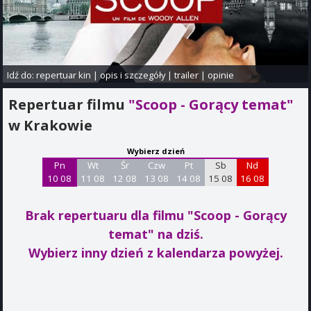
Idź do:
repertuar kin
|
opis i szczegóły
|
trailer
|
opinie
Repertuar filmu
"Scoop - Gorący temat"
w Krakowie
Wybierz dzień
Pn
Wt
Śr
Czw
Pt
Sb
Nd
10 08
11 08
12 08
13 08
14 08
15 08
16 08
Brak repertuaru dla filmu "Scoop - Gorący
temat"
na dziś.
Wybierz inny dzień z kalendarza powyżej.