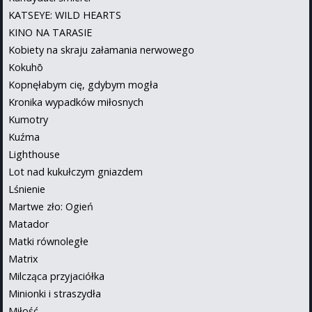
KATSEYE: WILD HEARTS
KINO NA TARASIE
Kobiety na skraju załamania nerwowego
Kokuhō
Kopnęłabym cię, gdybym mogła
Kronika wypadków miłosnych
Kumotry
Kuźma
Lighthouse
Lot nad kukułczym gniazdem
Lśnienie
Martwe zło: Ogień
Matador
Matki równoległe
Matrix
Milcząca przyjaciółka
Minionki i straszydła
Miłość