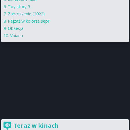
Toy story 5
Zaproszenie (2022)
Pejzaż w kolorze sepii
Obsesja
Vaiana
Teraz w kinach