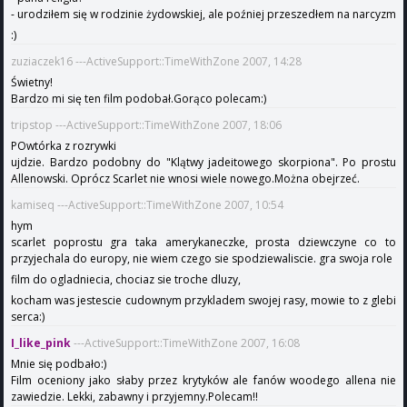
- urodziłem się w rodzinie żydowskiej, ale poźniej przeszedłem na narcyzm
:)
zuziaczek16 ---ActiveSupport::TimeWithZone 2007, 14:28
Świetny!
Bardzo mi się ten film podobał.Gorąco polecam:)
tripstop ---ActiveSupport::TimeWithZone 2007, 18:06
POwtórka z rozrywki
ujdzie. Bardzo podobny do "Klątwy jadeitowego skorpiona". Po prostu
Allenowski. Oprócz Scarlet nie wnosi wiele nowego.Można obejrzeć.
kamiseq ---ActiveSupport::TimeWithZone 2007, 10:54
hym
scarlet poprostu gra taka amerykaneczke, prosta dziewczyne co to
przyjechala do europy, nie wiem czego sie spodziewaliscie. gra swoja role
film do ogladniecia, chociaz sie troche dluzy,
kocham was jestescie cudownym przykladem swojej rasy, mowie to z glebi
serca:)
I_like_pink
---ActiveSupport::TimeWithZone 2007, 16:08
Mnie się podbało:)
Film oceniony jako słaby przez krytyków ale fanów woodego allena nie
zawiedzie. Lekki, zabawny i przyjemny.Polecam!!