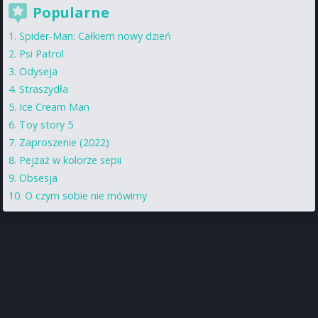
Popularne
Spider-Man: Całkiem nowy dzień
Psi Patrol
Odyseja
Straszydła
Ice Cream Man
Toy story 5
Zaproszenie (2022)
Pejzaż w kolorze sepii
Obsesja
O czym sobie nie mówimy