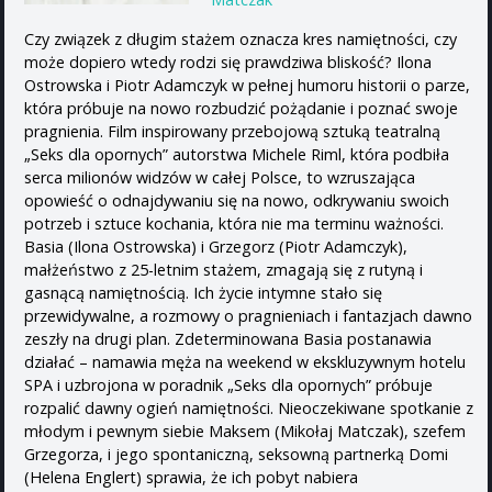
Czy związek z długim stażem oznacza kres namiętności, czy
może dopiero wtedy rodzi się prawdziwa bliskość? Ilona
Ostrowska i Piotr Adamczyk w pełnej humoru historii o parze,
która próbuje na nowo rozbudzić pożądanie i poznać swoje
pragnienia. Film inspirowany przebojową sztuką teatralną
„Seks dla opornych” autorstwa Michele Riml, która podbiła
serca milionów widzów w całej Polsce, to wzruszająca
opowieść o odnajdywaniu się na nowo, odkrywaniu swoich
potrzeb i sztuce kochania, która nie ma terminu ważności.
Basia (Ilona Ostrowska) i Grzegorz (Piotr Adamczyk),
małżeństwo z 25-letnim stażem, zmagają się z rutyną i
gasnącą namiętnością. Ich życie intymne stało się
przewidywalne, a rozmowy o pragnieniach i fantazjach dawno
zeszły na drugi plan. Zdeterminowana Basia postanawia
działać – namawia męża na weekend w ekskluzywnym hotelu
SPA i uzbrojona w poradnik „Seks dla opornych” próbuje
rozpalić dawny ogień namiętności. Nieoczekiwane spotkanie z
młodym i pewnym siebie Maksem (Mikołaj Matczak), szefem
Grzegorza, i jego spontaniczną, seksowną partnerką Domi
(Helena Englert) sprawia, że ich pobyt nabiera