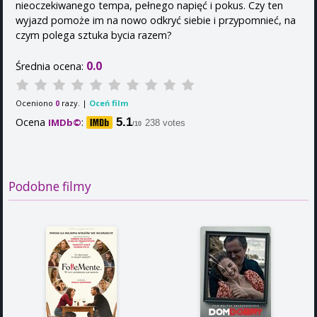
nieoczekiwanego tempa, pełnego napięć i pokus. Czy ten
wyjazd pomoże im na nowo odkryć siebie i przypomnieć, na
czym polega sztuka bycia razem?
0.0
Średnia ocena:
Oceniono
razy. |
Oceń film
0
Ocena
:
5.1
IMDb©
238 votes
/10
Podobne filmy