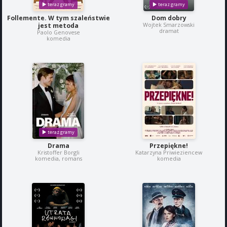
Follemente. W tym szaleństwie
Dom dobry
Wojtek Smarzowski
jest metoda
dramat
Paolo Genovese
komedia
Drama
Przepiękne!
Kristoffer Borgli
Katarzyna Priwieziencew
komedia, romans
komedia