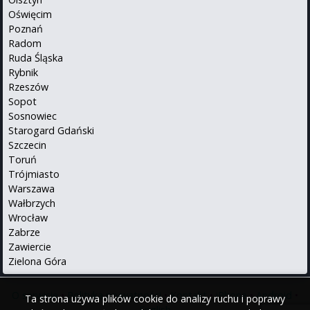
Oświęcim
Poznań
Radom
Ruda Śląska
Rybnik
Rzeszów
Sopot
Sosnowiec
Starogard Gdański
Szczecin
Toruń
Trójmiasto
Warszawa
Wałbrzych
Wrocław
Zabrze
Zawiercie
Zielona Góra
O serwisie
•
Polityka prywatności
•
Kontakt
•
iPhone
•
Android
•
Ta strona używa plików cookie do analizy ruchu i poprawy
English