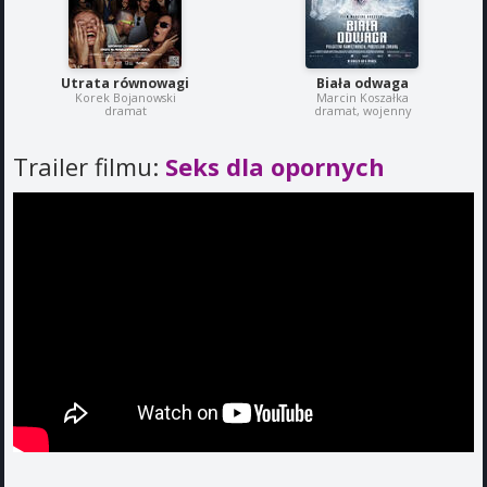
Utrata równowagi
Biała odwaga
Korek Bojanowski
Marcin Koszałka
dramat
dramat, wojenny
Trailer filmu:
Seks dla opornych