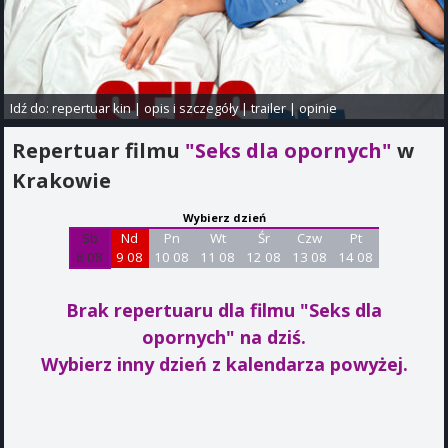
Idź do:
repertuar kin
|
opis i szczegóły
|
trailer
|
opinie
Repertuar filmu
"Seks dla opornych"
w
Krakowie
Wybierz dzień
Sb
Nd
Pn
Wt
Śr
Czw
Pt
8 08
9 08
10 08
11 08
12 08
13 08
14 08
Brak repertuaru dla filmu "Seks dla
opornych"
na dziś.
Wybierz inny dzień z kalendarza powyżej.