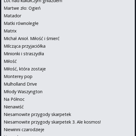
Lot nad kukułczym gniazdem
Martwe zło: Ogień
Matador
Matki równoległe
Matrix
Michał Anioł. Miłość i śmierć
Milcząca przyjaciółka
Minionki i straszydła
Miłość
Miłość, która zostaje
Monterey pop
Mulholland Drive
Młody Waszyngton
Na Północ
Nienawiść
Niesamowite przygody skarpetek
Niesamowite przygody skarpetek 3. Ale kosmos!
Niewinni czarodzieje