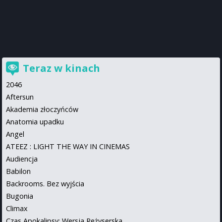
Teraz w kinach
2046
Aftersun
Akademia złoczyńców
Anatomia upadku
Angel
ATEEZ : LIGHT THE WAY IN CINEMAS
Audiencja
Babilon
Backrooms. Bez wyjścia
Bugonia
Climax
Czas Apokalipsy: Wersja Reżyserska