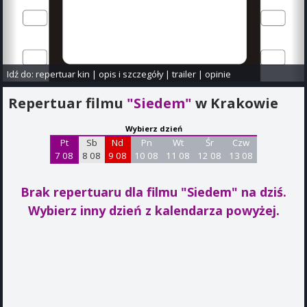
Idź do:
repertuar kin
|
opis i szczegóły
|
trailer
|
opinie
Repertuar filmu
"Siedem"
w Krakowie
Wybierz dzień
Pt
Sb
Nd
Pn
Wt
Śr
Czw
7 08
8 08
9 08
10 08
11 08
12 08
13 08
Brak repertuaru dla filmu "Siedem"
na dziś.
Wybierz inny dzień z kalendarza powyżej.