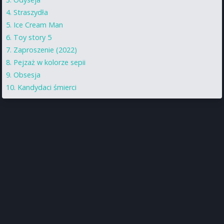
Straszydła
Ice Cream Man
Toy story 5
Zaproszenie (2022)
Pejzaż w kolorze sepii
Obsesja
Kandydaci śmierci