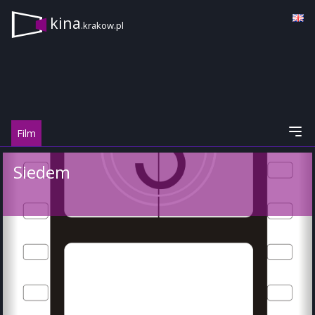
kina
.krakow.pl
Film
Siedem