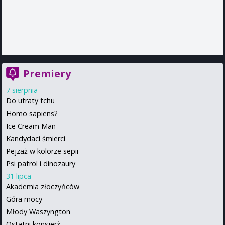
Premiery
7 sierpnia
Do utraty tchu
Homo sapiens?
Ice Cream Man
Kandydaci śmierci
Pejzaż w kolorze sepii
Psi patrol i dinozaury
31 lipca
Akademia złoczyńców
Góra mocy
Młody Waszyngton
Ostatni konsjerż