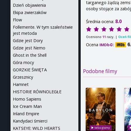
targanego żądzą zemsty
Dzień objawienia
osoby stojące za zabój
Ekipa zwierzaków
Flow
8.0
Średnia ocena:
Follemente. W tym szaleństwie
jest metoda
Oceniono
razy. |
Oceń fi
11
Gdzie jest Dory
Ocena
:
6
IMDb©
Gdzie jest Nemo
Ghost in the Shell
Góra mocy
GORZKIE ŚWIĘTA
Podobne filmy
Grzesznicy
Hamnet
HISTORIE RÓWNOLEGŁE
Homo Sapiens
Ice Cream Man
Inland Empire
Kandydaci śmierci
KATSEYE: WILD HEARTS