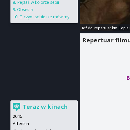
Pejzaż w kolorze sepii
Obsesja
O czym sobie nie mówimy
Idź do:
repertuar kin
|
opis 
Repertuar film
B
Teraz w kinach
2046
Aftersun