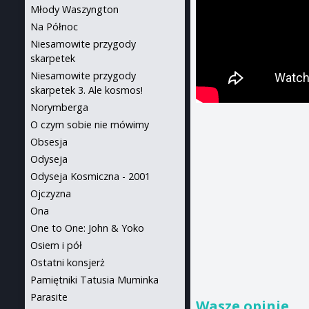
Młody Waszyngton
Na Północ
Niesamowite przygody
skarpetek
Niesamowite przygody
skarpetek 3. Ale kosmos!
Norymberga
O czym sobie nie mówimy
Obsesja
Odyseja
Odyseja Kosmiczna - 2001
Ojczyzna
Ona
One to One: John & Yoko
Osiem i pół
Ostatni konsjerż
Pamiętniki Tatusia Muminka
Parasite
Wasze opinie