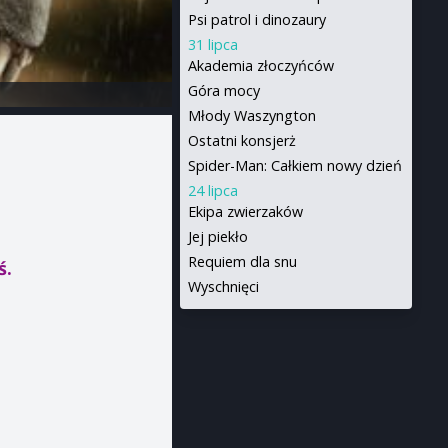
Psi patrol i dinozaury
31 lipca
Akademia złoczyńców
Góra mocy
Młody Waszyngton
Ostatni konsjerż
Spider-Man: Całkiem nowy dzień
24 lipca
Ekipa zwierzaków
Jej piekło
Requiem dla snu
ś.
Wyschnięci