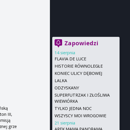
Zapowiedzi
14 sierpnia
FLAVIA DE LUCE
HISTORIE RÓWNOLEGŁE
KONIEC ULICY DĘBOWEJ
LALKA
ODZYSKANY
SUPERFUTRZAK I ZŁOŚLIWA
WIEWIÓRKA
ańską
TYLKO JEDNA NOC
on III,
WSZYSCY MOI WROGOWIE
 misją
21 sierpnia
znej grze
AREK.MAMA.PANORAMA