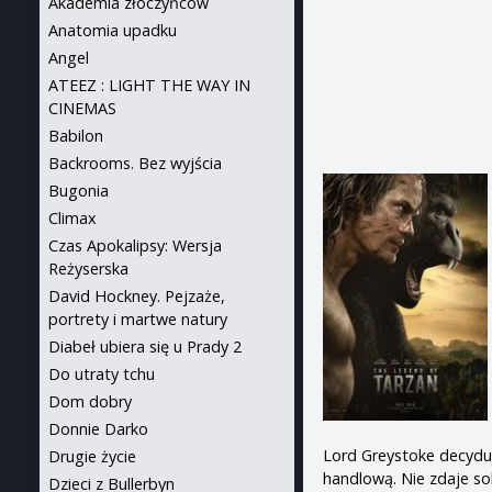
Akademia złoczyńców
Anatomia upadku
Angel
ATEEZ : LIGHT THE WAY IN
CINEMAS
Babilon
Backrooms. Bez wyjścia
Bugonia
Climax
Czas Apokalipsy: Wersja
Reżyserska
David Hockney. Pejzaże,
portrety i martwe natury
Diabeł ubiera się u Prady 2
Do utraty tchu
Dom dobry
Donnie Darko
Lord Greystoke decyduj
Drugie życie
handlową. Nie zdaje so
Dzieci z Bullerbyn