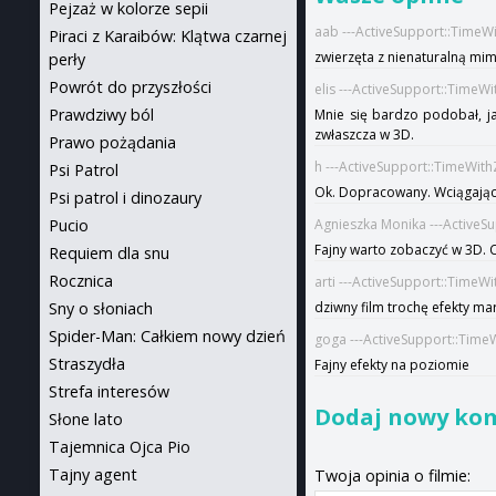
Pejzaż w kolorze sepii
aab ---ActiveSupport::TimeW
Piraci z Karaibów: Klątwa czarnej
zwierzęta z nienaturalną mim
perły
Powrót do przyszłości
elis ---ActiveSupport::TimeW
Prawdziwy ból
Mnie się bardzo podobał, ja
zwłaszcza w 3D.
Prawo pożądania
h ---ActiveSupport::TimeWit
Psi Patrol
Ok. Dopracowany. Wciągający.
Psi patrol i dinozaury
Pucio
Agnieszka Monika ---ActiveS
Fajny warto zobaczyć w 3D. C
Requiem dla snu
Rocznica
arti ---ActiveSupport::TimeW
Sny o słoniach
dziwny film trochę efekty ma
Spider-Man: Całkiem nowy dzień
goga ---ActiveSupport::Time
Straszydła
Fajny efekty na poziomie
Strefa interesów
Dodaj nowy ko
Słone lato
Tajemnica Ojca Pio
Tajny agent
Twoja opinia o filmie: