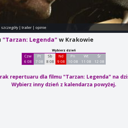
i szczegóły
|
trailer
|
opinie
u
"Tarzan: Legenda"
w Krakowie
Wybierz dzień
Czw
Pt
Sb
Nd
Pn
Wt
Śr
6 08
7 08
8 08
9 08
10 08
11 08
12 08
rak repertuaru dla filmu "Tarzan: Legenda"
na dzi
Wybierz inny dzień z kalendarza powyżej.