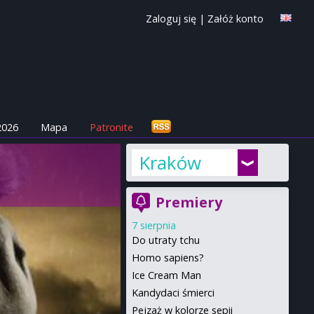
Zaloguj się
|
Załóż konto
2026
Mapa
Patronite
Kraków
Premiery
7 sierpnia
Do utraty tchu
Homo sapiens?
Ice Cream Man
Kandydaci śmierci
Pejzaż w kolorze sepii