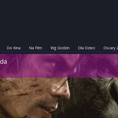
Do Kina
Na Film
Wg Godzin
Dla Dzieci
Oscary 
nda