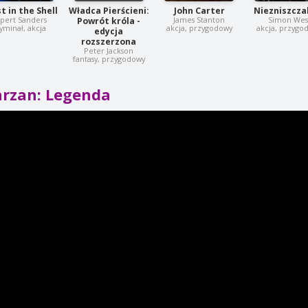
t in the Shell
Władca Pierścieni:
John Carter
Niezniszczal
pert Sanders
James Stanton
Simon Wes
Powrót króla -
yminał, akcja
akcja, przygodowy
akcja, przygo
edycja
rozszerzona
Peter Jackson
fantasy, przygodowy
arzan: Legenda