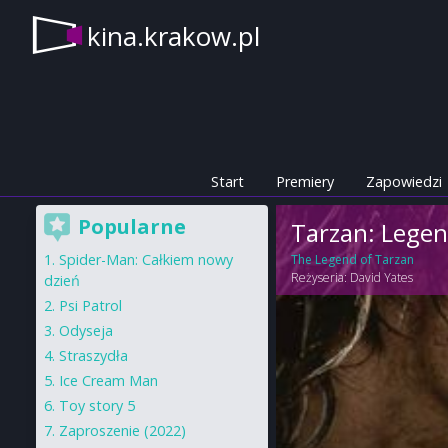
kina.krakow.pl
Start
Premiery
Zapowiedzi
Popularne
Tarzan: Lege
Spider-Man: Całkiem nowy
The Legend of Tarzan
Reżyseria:
David Yates
dzień
Psi Patrol
Odyseja
Straszydła
Ice Cream Man
Toy story 5
Zaproszenie (2022)