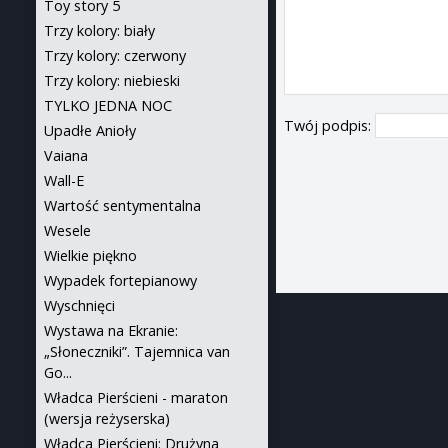
Toy story 5
Trzy kolory: biały
Trzy kolory: czerwony
Trzy kolory: niebieski
TYLKO JEDNA NOC
Twój podpis:
Upadłe Anioły
Vaiana
Wall-E
Wartość sentymentalna
Wesele
Wielkie piękno
Wypadek fortepianowy
Wyschnięci
Wystawa na Ekranie:
„Słoneczniki”. Tajemnica van
Go...
Władca Pierścieni - maraton
(wersja reżyserska)
Władca Pierścieni: Drużyna