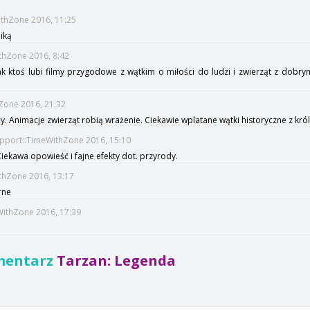
ithZone 2016, 11:25
iką
ithZone 2016, 8:42
k ktoś lubi filmy przygodowe z wątkim o miłości do ludzi i zwierząt z dob
hZone 2016, 21:32
 Animacje zwierząt robią wrażenie. Ciekawie wplatane wątki historyczne z król
upport::TimeWithZone 2016, 15:10
iekawa opowieść i fajne efekty dot. przyrody.
ithZone 2016, 13:17
rne
WithZone 2016, 17:39
mentarz
Tarzan: Legenda