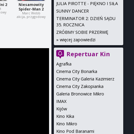
JULIA PIROTTE - PIĘKNO I SIŁA
ni 2
Niesamowity
t
Spider-Man 2
SUNNY DANCER
dowy
Marc Webb
akcja, przygodowy
TERMINATOR 2: DZIEŃ SĄDU
35. ROCZNICA
ZRÓBMY SOBIE PRZERWĘ
»
więcej zapowiedzi
Repertuar Kin
Agrafka
Cinema City Bonarka
Cinema City Galeria Kazimierz
Cinema City Zakopianka
Galeria Bronowice Mikro
IMAX
Kijów
Kino Kika
Kino Mikro
Kino Pod Baranami