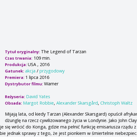
The Legend of Tarzan
Tytuł oryginalny:
109 min.
Czas trwania:
USA , 2016
Produkcja:
akcja
/
przygodowy
Gatunek:
1 lipca 2016
Premiera:
Warner
Dystrybutor filmu:
David Yates
Reżyseria:
Margot Robbie
,
Alexander Skarsgård
,
Christoph Waltz
Obsada:
Mijają lata, od kiedy Tarzan (Alexander Skarsgard) opuścił afryk
dżunglę na rzecz cywilizowanego życia w Londynie. Jako John Clayt
e się wrócić do Konga, gdzie ma pełnić funkcję emisariusza rządu z
bie jednak sprawy z tego, że jest pionkiem w śmiertelnie niebezpiec