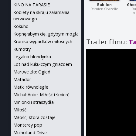
KINO NA TARASIE
Babilon
Ghos
Damien Chazelle
Ru
Kobiety na skraju załamania
kr
nerwowego
Kokuhō
Kopnęłabym cię, gdybym mogła
Trailer filmu:
T
Kronika wypadków miłosnych
Kumotry
Legalna blondynka
Lot nad kukułczym gniazdem
Martwe zło: Ogień
Matador
Matki równoległe
Michał Anioł. Miłość i śmierć
Minionki i straszydła
Miłość
Miłość, która zostaje
Monterey pop
Mulholland Drive