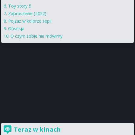
Toy story 5
Zaproszenie (2022)
Pejzaż w kolorze sepii
Obsesja
O czym sobie nie mówimy
Teraz w kinach