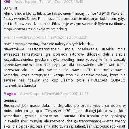
K9G
---ActiveSupport::TimeWithZone 2007, 13:40
SUPER !!!
Film dla ludzi ktorzy lubia, ze tak powiem "mocny humor" :) 9/10! Plakalem
2 razy w kinie. Super. Film moze nie podobac sie niektorym kobietom, gdyz
jest to film w zasadzie o nich. Pikazuje je w zlym swietle :P Bylem na filmie z
moja kobieta i tez plakala ze smiechu :)
Ewelina ---ActiveSupport::TimeWithZone 2007, 22:21
rewelacyjna komedia, ktora nie nalezy do tych lekkich ....
Niewatpliwie "Testosteron"spełnił moje oczekiwania, urzekla mnie
zwlaszcza fantastyczna gra polskich aktorow- chlopaki dali z siebie
wszystko...swietna grecka muzyka...wedlug mnie kobiety w filmie zostaly
przedstawione w nieco niekorzystnym dla nas swietle ...ale nawet to nie
przeszkadzalo mi aby swietnie sie bawic ..."Testosteron"-zabawna
komedia, ktora przejzyscie ukazuje stosunki damsko-meskie, ktore nie
zawsze nas "bawia"...(no coz ...samo zycie )...POLECAM GORACO
......Ewelina z Sanoka
Magda
---ActiveSupport::TimeWithZone 2007, 14:25
Geniusz!
Słuchajcie! Jeśłi macie doła, handrę albo po prostu wiecie co dobre w
kinie...polecam gorąco "Testosteron"!Genialne dialogi-jak to w plskich
komediach, genialni aktorzy no i puenta. Film troszku mże spokojny
(niewielka ilość musyki), ale rozpierducha gwarantowana:-)Świetne zwroty
akcji, dialogi(jak już pisałam), aktorzy (też pisałam), seniusz polskiego kina!!