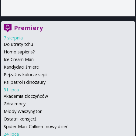
Premiery
7 sierpnia
Do utraty tchu
Homo sapiens?
Ice Cream Man
Kandydaci śmierci
Pejzaż w kolorze sepii
Psi patrol i dinozaury
31 lipca
Akademia złoczyńców
Góra mocy
Młody Waszyngton
Ostatni konsjerż
Spider-Man: Całkiem nowy dzień
24 lipca