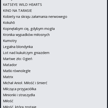
KATSEYE: WILD HEARTS
KINO NA TARASIE
Kobiety na skraju załamania nerwowego
Kokuhō
Kopnęłabym cię, gdybym mogła
Kronika wypadków miłosnych
Kumotry
Legalna blondynka
Lot nad kukułczym gniazdem
Martwe zło: Ogień
Matador
Matki równoległe
Matrix
Michał Anioł. Miłość i śmierć
Milcząca przyjaciółka
Minionki i straszydła
Miłość
Miłość, która zostaje