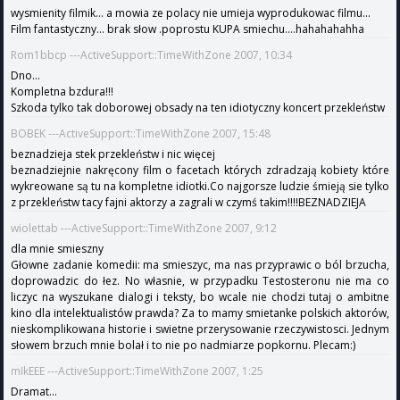
wysmienity filmik... a mowia ze polacy nie umieja wyprodukowac filmu...
Film fantastyczny... brak słow .poprostu KUPA smiechu....hahahahahha
Rom1bbcp ---ActiveSupport::TimeWithZone 2007, 10:34
Dno...
Kompletna bzdura!!!
Szkoda tylko tak doborowej obsady na ten idiotyczny koncert przekleństw
BOBEK ---ActiveSupport::TimeWithZone 2007, 15:48
beznadzieja stek przekleństw i nic więcej
beznadziejnie nakręcony film o facetach których zdradzają kobiety które
wykreowane są tu na kompletne idiotki.Co najgorsze ludzie śmieją sie tylko
z przekleństw tacy fajni aktorzy a zagrali w czymś takim!!!!BEZNADZIEJA
wiolettab ---ActiveSupport::TimeWithZone 2007, 9:12
dla mnie smieszny
Głowne zadanie komedii: ma smieszyc, ma nas przyprawic o ból brzucha,
doprowadzic do łez. No własnie, w przypadku Testosteronu nie ma co
liczyc na wyszukane dialogi i teksty, bo wcale nie chodzi tutaj o ambitne
kino dla intelektualistów prawda? Za to mamy smietanke polskich aktorów,
nieskomplikowana historie i swietne przerysowanie rzeczywistosci. Jednym
słowem brzuch mnie bolał i to nie po nadmiarze popkornu. Plecam:)
mIkEEE ---ActiveSupport::TimeWithZone 2007, 1:25
Dramat...