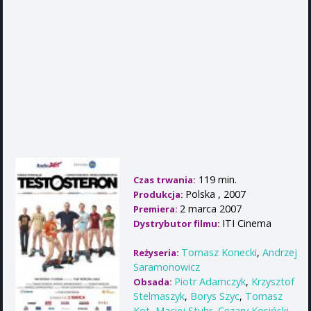
119 min.
Czas trwania:
Polska , 2007
Produkcja:
2 marca 2007
Premiera:
ITI Cinema
Dystrybutor filmu:
Tomasz Konecki
,
Andrzej
Reżyseria:
Saramonowicz
Piotr Adamczyk
,
Krzysztof
Obsada:
Stelmaszyk
,
Borys Szyc
,
Tomasz
Kot
,
Maciej Stuhr
,
Cezary Kosiński