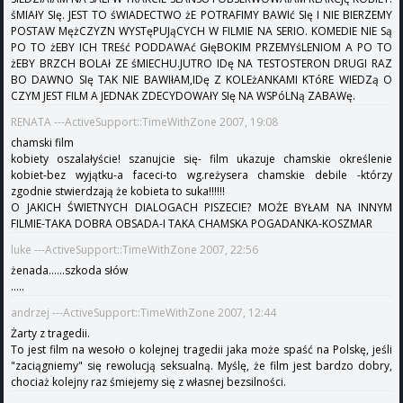
śMIAłY SIę. JEST TO śWIADECTWO żE POTRAFIMY BAWIć SIę I NIE BIERZEMY
POSTAW MężCZYZN WYSTęPUJąCYCH W FILMIE NA SERIO. KOMEDIE NIE Są
PO TO żEBY ICH TREść PODDAWAć GłęBOKIM PRZEMYśLENIOM A PO TO
żEBY BRZCH BOLAł ZE śMIECHU.JUTRO IDę NA TESTOSTERON DRUGI RAZ
BO DAWNO SIę TAK NIE BAWIłAM,IDę Z KOLEżANKAMI KTóRE WIEDZą O
CZYM JEST FILM A JEDNAK ZDECYDOWAłY SIę NA WSPóLNą ZABAWę.
RENATA ---ActiveSupport::TimeWithZone 2007, 19:08
chamski film
kobiety oszalałyście! szanujcie się- film ukazuje chamskie określenie
kobiet-bez wyjątku-a faceci-to wg.reżysera chamskie debile -którzy
zgodnie stwierdzają że kobieta to suka!!!!!!
O JAKICH ŚWIETNYCH DIALOGACH PISZECIE? MOŻE BYŁAM NA INNYM
FILMIE-TAKA DOBRA OBSADA-I TAKA CHAMSKA POGADANKA-KOSZMAR
luke ---ActiveSupport::TimeWithZone 2007, 22:56
żenada......szkoda słów
.....
andrzej ---ActiveSupport::TimeWithZone 2007, 12:44
Żarty z tragedii.
To jest film na wesoło o kolejnej tragedii jaka może spaść na Polskę, jeśli
"zaciągniemy" się rewolucją seksualną. Myślę, że film jest bardzo dobry,
chociaż kolejny raz śmiejemy się z własnej bezsilności.