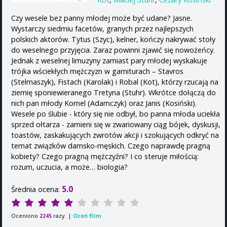
Czy wesele bez panny młodej może być udane? Jasne.
Wystarczy siedmiu facetów, granych przez najlepszych
polskich aktorów. Tytus (Szyc), kelner, kończy nakrywać stoły
do weselnego przyjęcia. Zaraz powinni zjawić się nowożeńcy.
Jednak z weselnej limuzyny zamiast pary młodej wyskakuje
trójka wściekłych mężczyzn w garniturach – Stavros
(Stelmaszyk), Fistach (Karolak) i Robal (Kot), którzy rzucają na
ziemię sponiewieranego Tretyna (Stuhr). Wkrótce dołączą do
nich pan młody Kornel (Adamczyk) oraz Janis (Kosiński).
Wesele po ślubie - który się nie odbył, bo panna młoda uciekła
sprzed ołtarza - zamieni się w zwariowany ciąg bójek, dyskusji,
toastów, zaskakujących zwrotów akcji i szokujących odkryć na
temat związków damsko-męskich. Czego naprawdę pragną
kobiety? Czego pragną mężczyźni? I co steruje miłością:
rozum, uczucia, a może… biologia?
5.0
Średnia ocena:
Oceniono
razy. |
Oceń film
2245