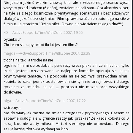
Nie jestem jakimś wielkim znawcą kina, ale z wieczornego seansu wyszli
wszyscy przed końcem (6 osób), zostałem na sali sam...Gra aktorów super,
na tyle że z tego kosmicznie prymitywnego scenariusza i beznadziejnych
dialogów jakoś dało się śmiać...Film sprawia wrażenie robionego na siłe w
5 minut...Ja straciłem 13zł na bilet...Dawno nie widziałem takiego dna!!!:(
xD ---ActiveSupport::TimeWithZone 2007, 19:55
pytanko .?
Chciałam sie zapytać od ilu lat jest ten film .?
magda ---ActiveSupport::TimeWithZone 2007, 23:39
troche na tak.. a troche na nie
ogolnie film mi sie podobal... pare razy wrecz plakalam ze smiechu... tylko
troche jestem rozczarowana ze najlepsze komedie opieraja sie na tak
prymitywnym temacie, nie podobala mi sie tez mysl przewodnia filmu :
kobieta to suka. jednak postanowilam sie tym nie przejmowac i dlatego
ryczalam ze smiechu na sali ... poprostu nie mozna brac wszystkiego
doslownie.
olga ---ActiveSupport::TimeWithZone 2007, 17:22
wstretny...
Nie do wiary-jak mozna sie smiac z czegos tak prymitywnego. Czasem sa
zabawne dialogi,ale w gruncie rzeczy jaki przekaz? Ze kazda kobieta-to 0,
suka, ktos nie warty milosci! Mi taki stereotyp nie odpowiada. Dlatego
zaluje kazdej zlotowki wydanej na kino.