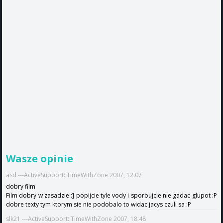
Wasze opinie
asd ---ActiveSupport::TimeWithZone 2007, 12:07
dobry film
Film dobry w zasadzie :] popijcie tyle vody i sporbujcie nie gadac glupot :P
dobre texty tym ktorym sie nie podobalo to widac jacys czuli sa :P
slk21 ---ActiveSupport::TimeWithZone 2007, 18:48