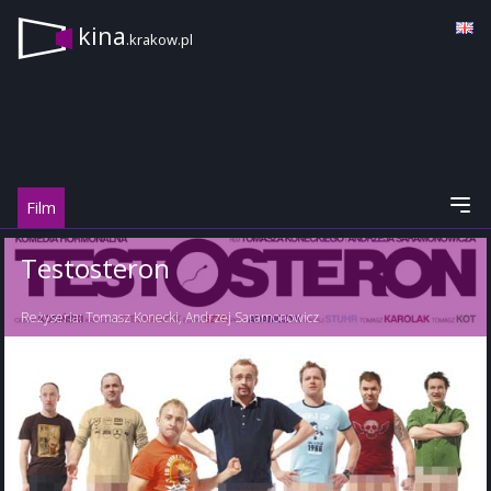
kina
.krakow.pl
Film
Testosteron
Reżyseria:
Tomasz Konecki
,
Andrzej Saramonowicz