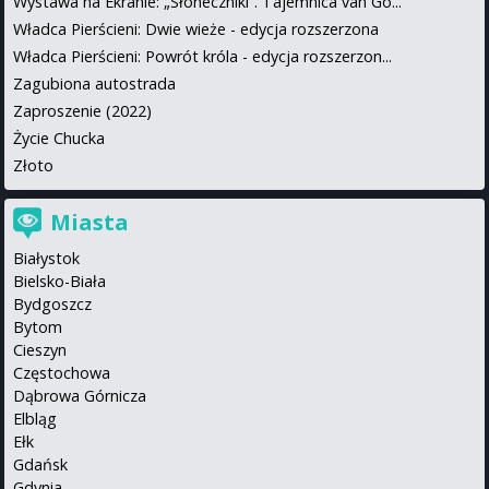
Wystawa na Ekranie: „Słoneczniki”. Tajemnica van Go...
Władca Pierścieni: Dwie wieże - edycja rozszerzona
Władca Pierścieni: Powrót króla - edycja rozszerzon...
Zagubiona autostrada
Zaproszenie (2022)
Życie Chucka
Złoto
Miasta
Białystok
Bielsko-Biała
Bydgoszcz
Bytom
Cieszyn
Częstochowa
Dąbrowa Górnicza
Elbląg
Ełk
Gdańsk
Gdynia