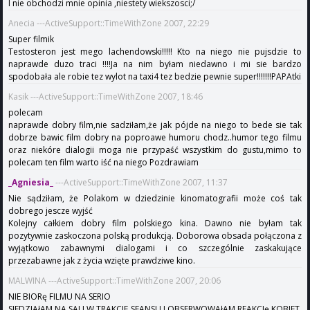
I nie obchodzi mnie opinia ,niestety wiekszosci;/
Anecia ---ActiveSupport::TimeWithZone 2007, 22:29
Super filmik
Testosteron jest mego lachendowski!!!!! Kto na niego nie pujsdzie to
naprawde duzo traci !!!!Ja na nim byłam niedawno i mi sie bardzo
spodobała ale robie tez wylot na taxi4 tez bedzie pewnie super!!!!!!!PAPAtki
Kasik ---ActiveSupport::TimeWithZone 2007, 18:46
polecam
naprawde dobry film,nie sadziłam,że jak pójde na niego to bede sie tak
dobrze bawic film dobry na poproawe humoru chodz..humor tego filmu
oraz niekóre dialogii moga nie przypaść wszystkim do gustu,mimo to
polecam ten film warto iść na niego Pozdrawiam
_Agniesia_
---ActiveSupport::TimeWithZone 2007, 11:37
Nie sądziłam, że Polakom w dziedzinie kinomatografii może coś tak
dobrego jescze wyjść
Kolejny całkiem dobry film polskiego kina. Dawno nie byłam tak
pozytywnie zaskoczona polską produkcją. Doborowa obsada połączona z
wyjątkowo zabawnymi dialogami i co szczególnie zaskakujące
przezabawne jak z życia wzięte prawdziwe kino.
MALWINA ---ActiveSupport::TimeWithZone 2007, 20:06
NIE BIORę FILMU NA SERIO
SIEDZIAłAM NA SALI W TRAKCIE SEANSU I OBSERWOWAłAM REAKCJę KOBIET.