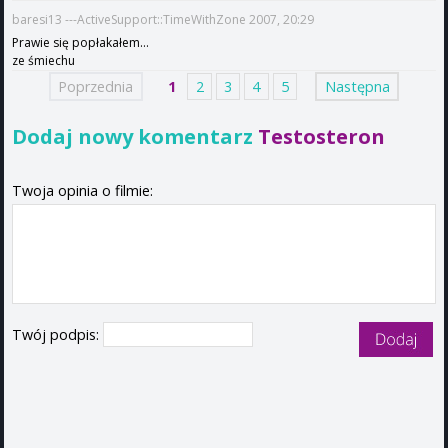
baresi13 ---ActiveSupport::TimeWithZone 2007, 20:29
Prawie się popłakałem...
ze śmiechu
Poprzednia
1
2
3
4
5
Następna
Dodaj nowy komentarz
Testosteron
Twoja opinia o filmie:
Twój podpis: