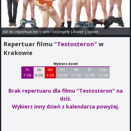
Idź do:
repertuar kin
|
opis i szczegóły
|
trailer
|
opinie
Repertuar filmu
"Testosteron"
w
Krakowie
Wybierz dzień
Pt
Sb
Nd
Pn
Wt
Śr
Czw
7 08
8 08
9 08
10 08
11 08
12 08
13 08
Brak repertuaru dla filmu "Testosteron"
na
dziś.
Wybierz inny dzień z kalendarza powyżej.