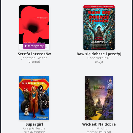
Strefa interesów
Baw się dobrze i przeżyj
Jonathan Glazer
Gore Verbinski
dramat
akcja
Supergirl
Wicked: Na dobre
Craig Gillespie
Jon M. Chu
akcja, fantasy
fantasy, musical