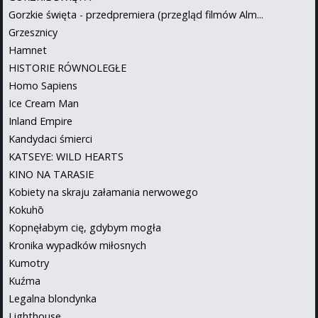
Gorzkie święta - przedpremiera (przegląd filmów Alm...
Grzesznicy
Hamnet
HISTORIE RÓWNOLEGŁE
Homo Sapiens
Ice Cream Man
Inland Empire
Kandydaci śmierci
KATSEYE: WILD HEARTS
KINO NA TARASIE
Kobiety na skraju załamania nerwowego
Kokuhō
Kopnęłabym cię, gdybym mogła
Kronika wypadków miłosnych
Kumotry
Kuźma
Legalna blondynka
Lighthouse