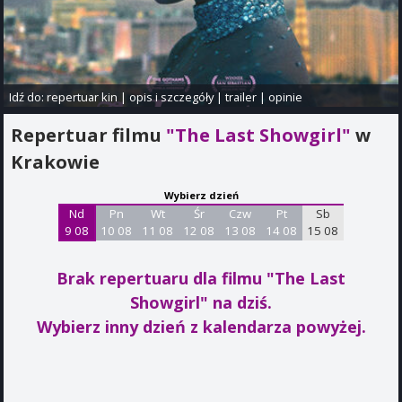
Idź do:
repertuar kin
|
opis i szczegóły
|
trailer
|
opinie
Repertuar filmu
"The Last Showgirl"
w
Krakowie
Wybierz dzień
Nd
Pn
Wt
Śr
Czw
Pt
Sb
9 08
10 08
11 08
12 08
13 08
14 08
15 08
Brak repertuaru dla filmu "The Last
Showgirl"
na dziś.
Wybierz inny dzień z kalendarza powyżej.