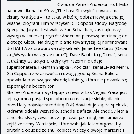
Gwiazda Pameli Anderson rozbłyska
na nowo! Ikona lat 90. w „The Last Showgirl" powraca na
ekrany rolą życia – i to taką, w której pobrzmiewają echa jej
własnej biografii. Film w reżyserii Gii Coppoli zdobył Nagrodę
Specjalną Jury na festiwalu w San Sebastian, zaś najlepszy
występ w karierze przyniósł Anderson pierwszą nominację do
Złotego Globu. Na drugim planie towarzyszą jej nominowana
do BAFTA za brawurową rolę kelnerki Jamie Lee Curtis (Oscar
za „Wszystko wszędzie naraz"), Dave Bautista („Diuna", seria
„Strażnicy Galaktyki"), który tym razem nie udaje
superbohatera, i Kiernan Shipka („Kod zła", serial „Mad Men").
Gia Coppola z wrażliwością i uwagą godną Seana Bakera
opowiada poruszającą historię kobiety, która nie pozwala się
zepchnąć na boczny tor.
Shelley (Anderson) występuje w rewii w Las Vegas. Praca jest
jej ogromną pasją i sposobem na realizację siebie, dla niej
przed laty poświęciła rodzinę. Dziś dowiaduje się, że spektakl,
któremu oddała wszystko, schodzi z afisza. Ale choć 57-letnia
tancerka słyszy zewsząd, że jej czas już minął, nie zamierza
zejść ze sceny. W mieście, które wabi jak fatamorgana, by
brutalnie obudzić ze snu, kobieta walczy o swoje marzenia i