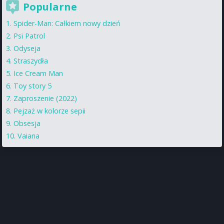
Popularne
Spider-Man: Całkiem nowy dzień
Psi Patrol
Odyseja
Straszydła
Ice Cream Man
Toy story 5
Zaproszenie (2022)
Pejzaż w kolorze sepii
Obsesja
Vaiana