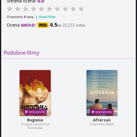
0.0
Średnia ocena:
Oceniono
razy. |
Oceń film
0
Ocena
:
6.5
IMDb©
22,271 votes
/10
Podobne filmy
Bugonia
Aftersun
Yorgos Lanthimos
Charlotte Wells
komedia