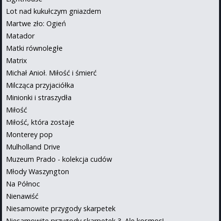
Lot nad kukułczym gniazdem
Martwe zło: Ogień
Matador
Matki równoległe
Matrix
Michał Anioł. Miłość i śmierć
Milcząca przyjaciółka
Minionki i straszydła
Miłość
Miłość, która zostaje
Monterey pop
Mulholland Drive
Muzeum Prado - kolekcja cudów
Młody Waszyngton
Na Północ
Nienawiść
Niesamowite przygody skarpetek
Niesamowite przygody skarpetek 3. Ale kosmos!