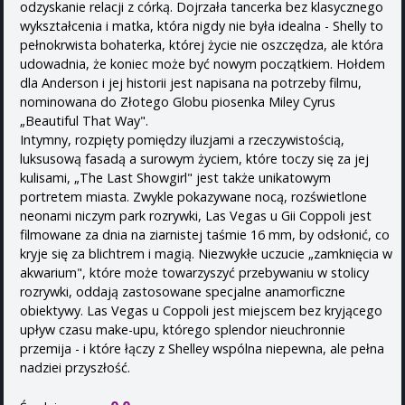
odzyskanie relacji z córką. Dojrzała tancerka bez klasycznego
wykształcenia i matka, która nigdy nie była idealna - Shelly to
pełnokrwista bohaterka, której życie nie oszczędza, ale która
udowadnia, że koniec może być nowym początkiem. Hołdem
dla Anderson i jej historii jest napisana na potrzeby filmu,
nominowana do Złotego Globu piosenka Miley Cyrus
„Beautiful That Way".
Intymny, rozpięty pomiędzy iluzjami a rzeczywistością,
luksusową fasadą a surowym życiem, które toczy się za jej
kulisami, „The Last Showgirl" jest także unikatowym
portretem miasta. Zwykle pokazywane nocą, rozświetlone
neonami niczym park rozrywki, Las Vegas u Gii Coppoli jest
filmowane za dnia na ziarnistej taśmie 16 mm, by odsłonić, co
kryje się za blichtrem i magią. Niezwykłe uczucie „zamknięcia w
akwarium", które może towarzyszyć przebywaniu w stolicy
rozrywki, oddają zastosowane specjalne anamorficzne
obiektywy. Las Vegas u Coppoli jest miejscem bez kryjącego
upływ czasu make-upu, którego splendor nieuchronnie
przemija - i które łączy z Shelley wspólna niepewna, ale pełna
nadziei przyszłość.