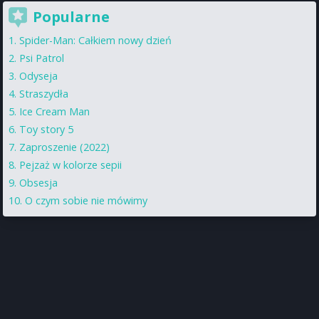
Popularne
Spider-Man: Całkiem nowy dzień
Psi Patrol
Odyseja
Straszydła
Ice Cream Man
Toy story 5
Zaproszenie (2022)
Pejzaż w kolorze sepii
Obsesja
O czym sobie nie mówimy