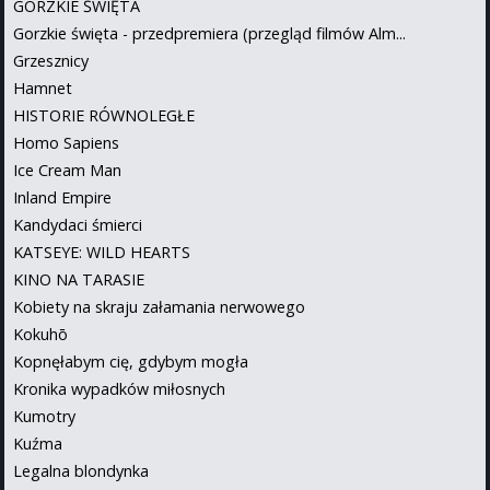
GORZKIE ŚWIĘTA
Gorzkie święta - przedpremiera (przegląd filmów Alm...
Grzesznicy
Hamnet
HISTORIE RÓWNOLEGŁE
Homo Sapiens
Ice Cream Man
Inland Empire
Kandydaci śmierci
KATSEYE: WILD HEARTS
KINO NA TARASIE
Kobiety na skraju załamania nerwowego
Kokuhō
Kopnęłabym cię, gdybym mogła
Kronika wypadków miłosnych
Kumotry
Kuźma
Legalna blondynka