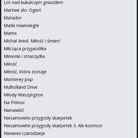
Lot nad kukułczym gniazdem
Martwe zło: Ogień
Matador
Matki równoległe
Matrix
Michał Anioł. Miłość i śmierć
Milcząca przyjaciółka
Minionki i straszydła
Miłość
Miłość, która zostaje
Monterey pop
Mulholland Drive
Młody Waszyngton
Na Północ
Nienawiść
Niesamowite przygody skarpetek
Niesamowite przygody skarpetek 3. Ale kosmos!
Niewinni czarodzieje