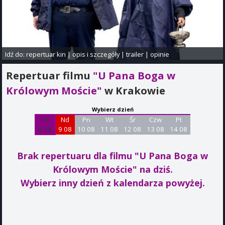
Idź do:
repertuar kin
|
opis i szczegóły
|
trailer
|
opinie
Repertuar filmu
"U Pana Boga w
Królowym Moście"
w Krakowie
Wybierz dzień
Sb
Nd
Pn
Wt
Śr
Czw
Pt
8 08
9 08
10 08
11 08
12 08
13 08
14 08
Brak repertuaru dla filmu "U Pana Boga w
Królowym Moście"
na dziś.
Wybierz inny dzień z kalendarza powyżej.