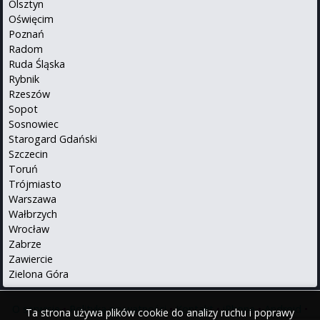
Olsztyn
Oświęcim
Poznań
Radom
Ruda Śląska
Rybnik
Rzeszów
Sopot
Sosnowiec
Starogard Gdański
Szczecin
Toruń
Trójmiasto
Warszawa
Wałbrzych
Wrocław
Zabrze
Zawiercie
Zielona Góra
O serwisie
•
Polityka prywatności
•
Kontakt
•
iPhone
•
Android
•
Ta strona używa plików cookie do analizy ruchu i poprawy