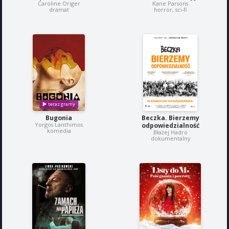
Caroline Origer
Kane Parsons
dramat
horror, sci-fi
Bugonia
Beczka. Bierzemy
Yorgos Lanthimos
odpowiedzialność
komedia
Błażej Hadro
dokumentalny