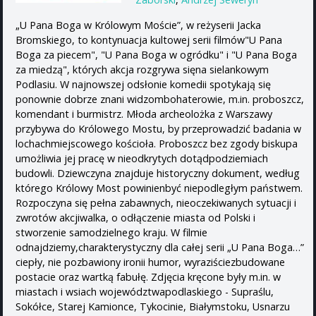
„U Pana Boga w Królowym Moście”, w reżyserii Jacka
Bromskiego, to kontynuacja kultowej serii filmów"U Pana
Boga za piecem", "U Pana Boga w ogródku" i "U Pana Boga
za miedzą", których akcja rozgrywa sięna sielankowym
Podlasiu. W najnowszej odsłonie komedii spotykają się
ponownie dobrze znani widzombohaterowie, m.in. proboszcz,
komendant i burmistrz. Młoda archeolożka z Warszawy
przybywa do Królowego Mostu, by przeprowadzić badania w
lochachmiejscowego kościoła. Proboszcz bez zgody biskupa
umożliwia jej pracę w nieodkrytych dotądpodziemiach
budowli. Dziewczyna znajduje historyczny dokument, według
którego Królowy Most powinienbyć niepodległym państwem.
Rozpoczyna się pełna zabawnych, nieoczekiwanych sytuacji i
zwrotów akcjiwalka, o odłączenie miasta od Polski i
stworzenie samodzielnego kraju. W filmie
odnajdziemy,charakterystyczny dla całej serii „U Pana Boga…”
ciepły, nie pozbawiony ironii humor, wyraziściezbudowane
postacie oraz wartką fabułę. Zdjęcia kręcone były m.in. w
miastach i wsiach województwapodlaskiego - Supraślu,
Sokółce, Starej Kamionce, Tykocinie, Białymstoku, Usnarzu