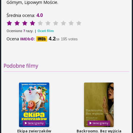
Górnym, Lipowym Moście.
4.0
Średnia ocena:
Oceniono
razy. |
Oceń film
7
Ocena
:
4.2
IMDb©
195 votes
/10
Podobne filmy
Ekipa zwierzaków
Backrooms. Bez wyjścia