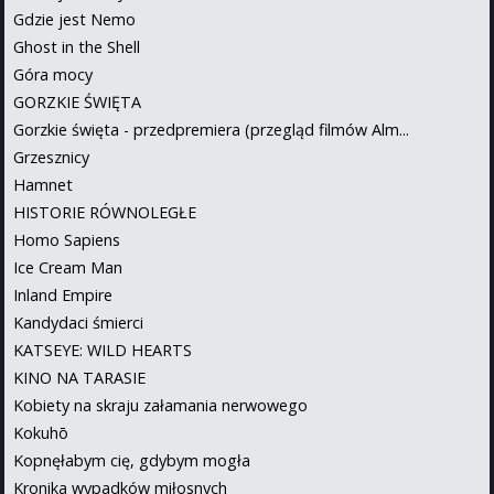
Gdzie jest Nemo
Ghost in the Shell
Góra mocy
GORZKIE ŚWIĘTA
Gorzkie święta - przedpremiera (przegląd filmów Alm...
Grzesznicy
Hamnet
HISTORIE RÓWNOLEGŁE
Homo Sapiens
Ice Cream Man
Inland Empire
Kandydaci śmierci
KATSEYE: WILD HEARTS
KINO NA TARASIE
Kobiety na skraju załamania nerwowego
Kokuhō
Kopnęłabym cię, gdybym mogła
Kronika wypadków miłosnych