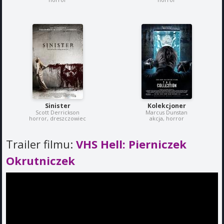
Sinister
Kolekcjoner
Scott Derrickson
Marcus Dunstan
horror, dreszczowiec
akcja, horror
Trailer filmu:
VHS Hell: Pierniczek
Okrutniczek