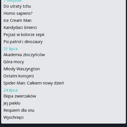
7 sierpnia
Do utraty tchu
Homo sapiens?
Ice Cream Man
Kandydaci śmierci
Pejzaż w kolorze sepii
Psi patrol i dinozaury
31 lipca
Akademia złoczyńców
Góra mocy
Młody Waszyngton
Ostatni konsjerż
Spider-Man: Całkiem nowy dzień
24 lipca
Ekipa zwierzaków
Jej piekło
Requiem dla snu
Wyschnięci