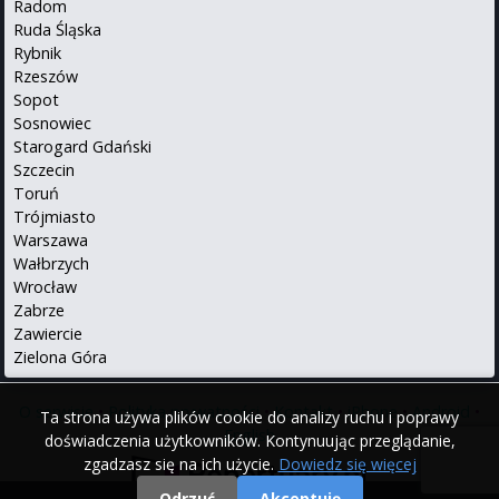
Radom
Ruda Śląska
Rybnik
Rzeszów
Sopot
Sosnowiec
Starogard Gdański
Szczecin
Toruń
Trójmiasto
Warszawa
Wałbrzych
Wrocław
Zabrze
Zawiercie
Zielona Góra
O serwisie
•
Polityka prywatności
•
Kontakt
•
iPhone
•
Android
•
Ta strona używa plików cookie do analizy ruchu i poprawy
English
doświadczenia użytkowników. Kontynuując przeglądanie,
zgadzasz się na ich użycie.
Dowiedz się więcej
Odrzuć
Akceptuję