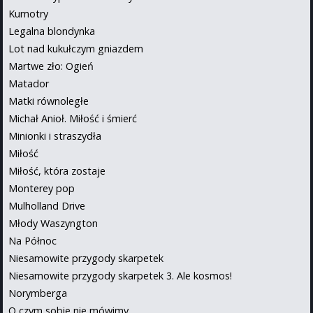
Kumotry
Legalna blondynka
Lot nad kukułczym gniazdem
Martwe zło: Ogień
Matador
Matki równoległe
Michał Anioł. Miłość i śmierć
Minionki i straszydła
Miłość
Miłość, która zostaje
Monterey pop
Mulholland Drive
Młody Waszyngton
Na Północ
Niesamowite przygody skarpetek
Niesamowite przygody skarpetek 3. Ale kosmos!
Norymberga
O czym sobie nie mówimy