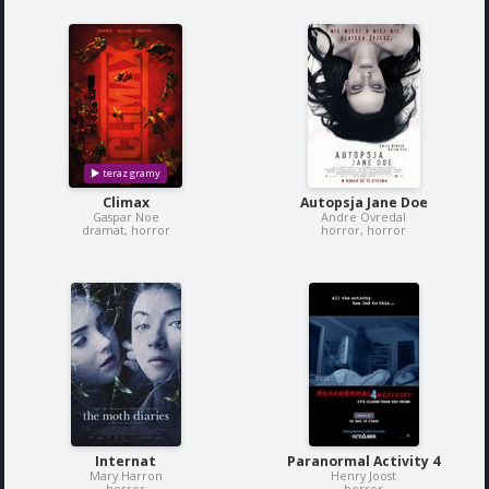
Climax
Autopsja Jane Doe
Gaspar Noe
Andre Ovredal
dramat, horror
horror, horror
Internat
Paranormal Activity 4
Mary Harron
Henry Joost
horror
horror