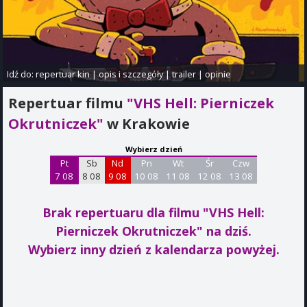
Idź do:
repertuar kin
|
opis i szczegóły
|
trailer
|
opinie
Repertuar filmu
"VHS Hell: Pierniczek
Okrutniczek"
w Krakowie
Wybierz dzień
Pt
Sb
Nd
Pn
Wt
Śr
Czw
7 08
8 08
9 08
10 08
11 08
12 08
13 08
Brak repertuaru dla filmu "VHS Hell:
Pierniczek Okrutniczek"
na dziś.
Wybierz inny dzień z kalendarza powyżej.