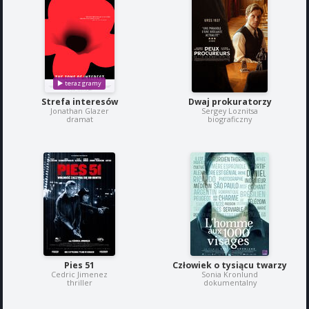
Strefa interesów
Dwaj prokuratorzy
Jonathan Glazer
Sergey Loznitsa
dramat
biograficzny
Pies 51
Człowiek o tysiącu twarzy
Cedric Jimenez
Sonia Kronlund
thriller
dokumentalny