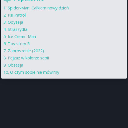
Spider-Man: Całkiem nowy dzień
Psi Patrol
Odyseja
Straszydła
Ice Cream Man
Toy story 5
Zaproszenie (2022)
Pejzaż w kolorze sepii
Obsesja
O czym sobie nie mówimy