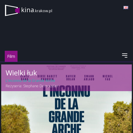
kina
.krakow.pl
Film
Wielki łuk
L'Inconnu de la Grande Arche
Reżyseria:
Stephane Demoustier