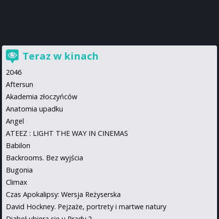
Teraz w kinach
2046
Aftersun
Akademia złoczyńców
Anatomia upadku
Angel
ATEEZ : LIGHT THE WAY IN CINEMAS
Babilon
Backrooms. Bez wyjścia
Bugonia
Climax
Czas Apokalipsy: Wersja Reżyserska
David Hockney. Pejzaże, portrety i martwe natury
Diabeł ubiera się u Prady 2