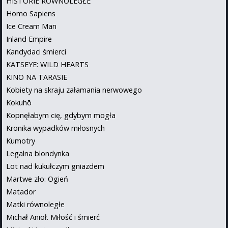
HISTORIE RÓWNOLEGŁE
Homo Sapiens
Ice Cream Man
Inland Empire
Kandydaci śmierci
KATSEYE: WILD HEARTS
KINO NA TARASIE
Kobiety na skraju załamania nerwowego
Kokuhō
Kopnęłabym cię, gdybym mogła
Kronika wypadków miłosnych
Kumotry
Legalna blondynka
Lot nad kukułczym gniazdem
Martwe zło: Ogień
Matador
Matki równoległe
Michał Anioł. Miłość i śmierć