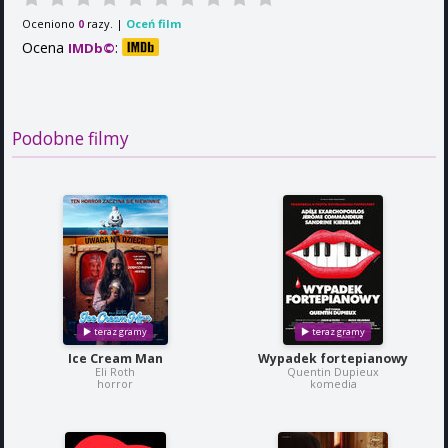
Oceniono
razy. |
Oceń film
0
Ocena
:
IMDb©
Podobne filmy
Ice Cream Man
Wypadek fortepianowy
Eli Roth
Quentin Dupieux
horror
komedia