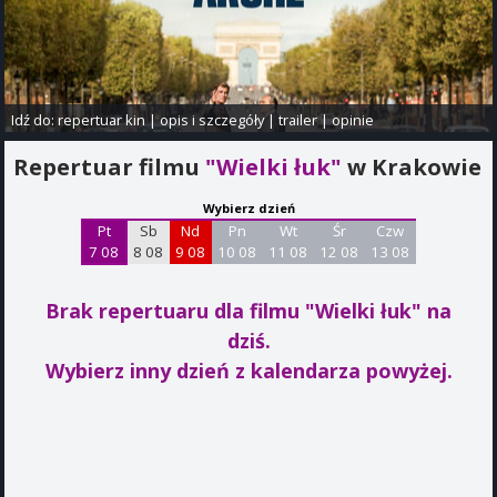
Idź do:
repertuar kin
|
opis i szczegóły
|
trailer
|
opinie
Repertuar filmu
"Wielki łuk"
w Krakowie
Wybierz dzień
Pt
Sb
Nd
Pn
Wt
Śr
Czw
7 08
8 08
9 08
10 08
11 08
12 08
13 08
Brak repertuaru dla filmu "Wielki łuk"
na
dziś.
Wybierz inny dzień z kalendarza powyżej.