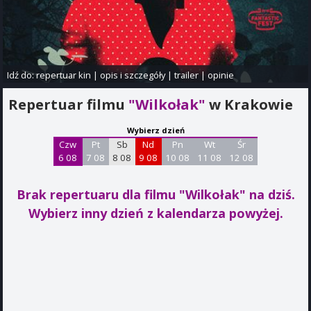
Idź do:
repertuar kin
|
opis i szczegóły
|
trailer
|
opinie
Repertuar filmu
"Wilkołak"
w Krakowie
Wybierz dzień
Czw
Pt
Sb
Nd
Pn
Wt
Śr
6 08
7 08
8 08
9 08
10 08
11 08
12 08
Brak repertuaru dla filmu "Wilkołak"
na dziś.
Wybierz inny dzień z kalendarza powyżej.