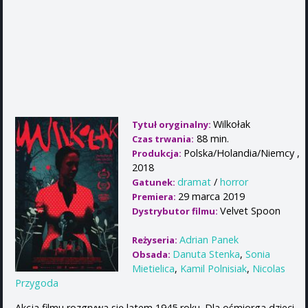
Wilkołak
Tytuł oryginalny:
88 min.
Czas trwania:
Polska/Holandia/Niemcy ,
Produkcja:
2018
dramat
/
horror
Gatunek:
29 marca 2019
Premiera:
Velvet Spoon
Dystrybutor filmu:
Adrian Panek
Reżyseria:
Danuta Stenka
,
Sonia
Obsada:
Mietielica
,
Kamil Polnisiak
,
Nicolas
Przygoda
Akcja filmu rozgrywa się latem 1945 roku. Dla ośmiorga dzieci