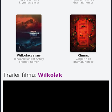
kryminał, akcja
dramat, horror
Wilkołacze sny
Climax
Jonas Alexander Arnby
Gaspar Noe
dramat, horror
dramat, horror
Trailer filmu:
Wilkołak