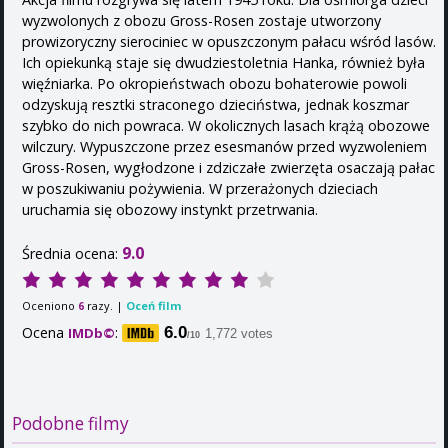
wyzwolonych z obozu Gross-Rosen zostaje utworzony
prowizoryczny sierociniec w opuszczonym pałacu wśród lasów.
Ich opiekunką staje się dwudziestoletnia Hanka, również była
więźniarka. Po okropieństwach obozu bohaterowie powoli
odzyskują resztki straconego dzieciństwa, jednak koszmar
szybko do nich powraca. W okolicznych lasach krążą obozowe
wilczury. Wypuszczone przez esesmanów przed wyzwoleniem
Gross-Rosen, wygłodzone i zdziczałe zwierzęta osaczają pałac
w poszukiwaniu pożywienia. W przerażonych dzieciach
uruchamia się obozowy instynkt przetrwania.
9.0
Średnia ocena:
Oceniono
razy. |
Oceń film
6
Ocena
:
6.0
IMDb©
1,772 votes
/10
Podobne filmy