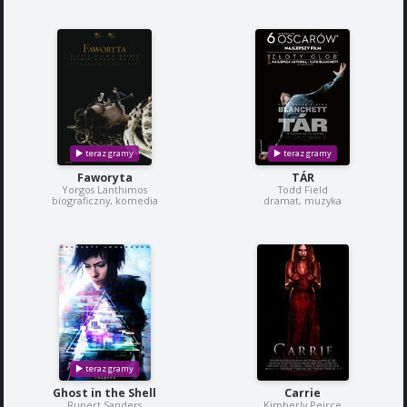
Faworyta
TÁR
Yorgos Lanthimos
Todd Field
biograficzny, komedia
dramat, muzyka
Ghost in the Shell
Carrie
Rupert Sanders
Kimberly Peirce