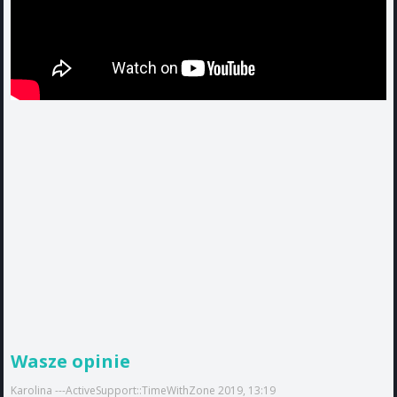
Wasze opinie
Karolina ---ActiveSupport::TimeWithZone 2019, 13:19