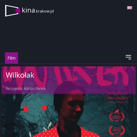
kina
.krakow.pl
Film
Wilkołak
Reżyseria:
Adrian Panek