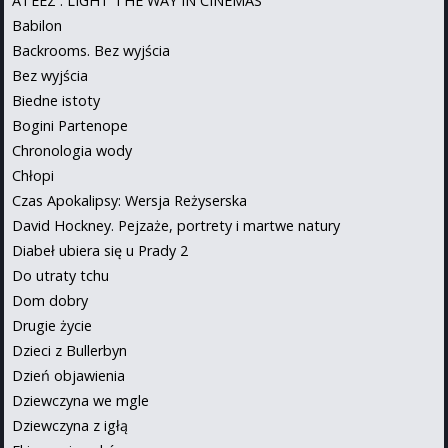
ATEEZ : LIGHT THE WAY IN CINEMAS
Babilon
Backrooms. Bez wyjścia
Bez wyjścia
Biedne istoty
Bogini Partenope
Chronologia wody
Chłopi
Czas Apokalipsy: Wersja Reżyserska
David Hockney. Pejzaże, portrety i martwe natury
Diabeł ubiera się u Prady 2
Do utraty tchu
Dom dobry
Drugie życie
Dzieci z Bullerbyn
Dzień objawienia
Dziewczyna we mgle
Dziewczyna z igłą