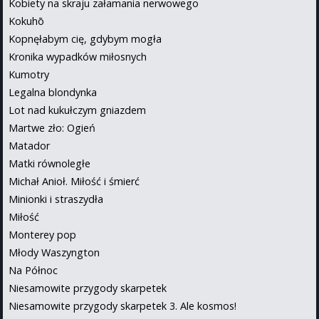
Kobiety na skraju załamania nerwowego
Kokuhō
Kopnęłabym cię, gdybym mogła
Kronika wypadków miłosnych
Kumotry
Legalna blondynka
Lot nad kukułczym gniazdem
Martwe zło: Ogień
Matador
Matki równoległe
Michał Anioł. Miłość i śmierć
Minionki i straszydła
Miłość
Monterey pop
Młody Waszyngton
Na Północ
Niesamowite przygody skarpetek
Niesamowite przygody skarpetek 3. Ale kosmos!