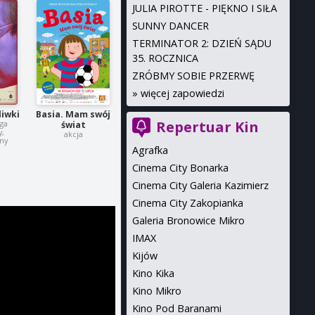
JULIA PIROTTE - PIĘKNO I SIŁA
SUNNY DANCER
TERMINATOR 2: DZIEŃ SĄDU
35. ROCZNICA
ZRÓBMY SOBIE PRZERWĘ
»
więcej zapowiedzi
liwki
Basia. Mam swój
Repertuar Kin
ga
świat
y,
akcja
ny
Agrafka
Cinema City Bonarka
Cinema City Galeria Kazimierz
Cinema City Zakopianka
Galeria Bronowice Mikro
IMAX
Kijów
Kino Kika
Kino Mikro
Kino Pod Baranami