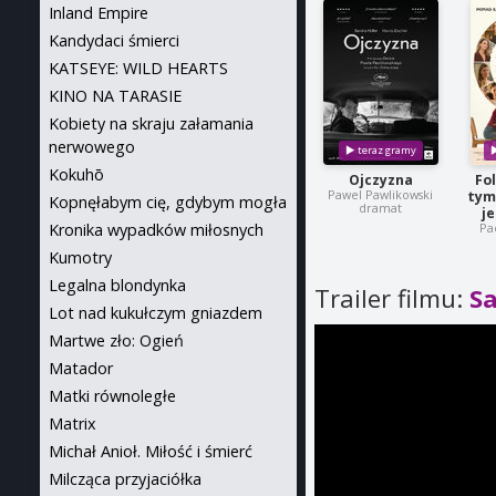
Inland Empire
Kandydaci śmierci
KATSEYE: WILD HEARTS
KINO NA TARASIE
Kobiety na skraju załamania
nerwowego
Kokuhō
Ojczyzna
Fo
Pawel Pawlikowski
tym
Kopnęłabym cię, gdybym mogła
dramat
j
Kronika wypadków miłosnych
Pa
Kumotry
Legalna blondynka
Trailer filmu:
Sa
Lot nad kukułczym gniazdem
Martwe zło: Ogień
Matador
Matki równoległe
Matrix
Michał Anioł. Miłość i śmierć
Milcząca przyjaciółka