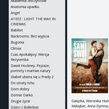
Akademia złoczyńców
Anatomia upadku
Angel
ATEEZ : LIGHT THE WAY IN
CINEMAS
Babilon
Backrooms. Bez wyjścia
Bugonia
Climax
Czas Apokalipsy: Wersja
Reżyserska
David Hockney. Pejzaże,
portrety i martwe natury
Diabeł ubiera się u Prady 2
Do utraty tchu
Dom dobry
Donnie Darko
Gałązka, Weronika Hum
Drugie życie
Malajkat, Anna Dymna, 
Dzieci z Bullerbyn