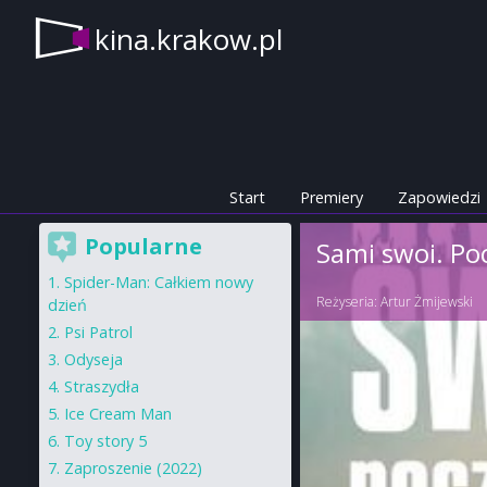
kina.krakow.pl
Start
Premiery
Zapowiedzi
Popularne
Sami swoi. Po
Spider-Man: Całkiem nowy
Reżyseria:
Artur Żmijewski
dzień
Psi Patrol
Odyseja
Straszydła
Ice Cream Man
Toy story 5
Zaproszenie (2022)