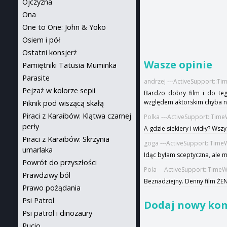
Ojczyzna
Ona
One to One: John & Yoko
Osiem i pół
Ostatni konsjerż
Wasze opinie
Pamiętniki Tatusia Muminka
Parasite
andrzej ---ActiveSupport::T
Pejzaż w kolorze sepii
Bardzo dobry film i do tego
względem aktorskim chyba n
Piknik pod wiszącą skałą
Piraci z Karaibów: Klątwa czarnej
Polka ---ActiveSupport::Tim
perły
A gdzie siekiery i widły? Ws
Piraci z Karaibów: Skrzynia
goga ---ActiveSupport::Time
umarlaka
Idąc byłam sceptyczna, ale m
Powrót do przyszłości
Pola ---ActiveSupport::Time
Prawdziwy ból
Beznadziejny. Denny film Ż
Prawo pożądania
Psi Patrol
Dodaj nowy ko
Psi patrol i dinozaury
Pucio