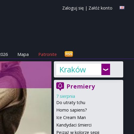
Zaloguj się
|
Załóż konto
2026
Mapa
Patronite
Kraków
Premiery
7 sierpnia
Do utraty tchu
Homo sapiens?
Ice Cream Man
Kandydaci śmierci
Pejzaż w kolorze sepii