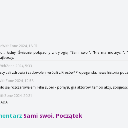
imeWithZone 2024, 18:07
... ładny. Świetnie połączony z trylogią: "Sami swoi", "Nie ma mocnych", 
ajlepszy.
eWithZone 2024, 5:33
zyscy cali zdrowia i zadowoleni wrócili z Kresów? Propaganda, news historia poc
WithZone 2024, 12:58
iło się rozczarowałam. Film super - pomysł, gra aktorów, tempo akcji, spójnoś
WithZone 2024, 20:21
ENADA
mentarz
Sami swoi. Początek