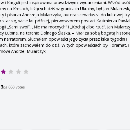
ów i Karguli jest inspirowana prawdziwymi wydarzeniami. Wśród osó
y na Kresach, leżących dziś w granicach Ukrainy, był Jan Mularczyk,
 i pisarza Andrzeja Mularczyka, autora scenariusza do kultowej tryl
 stał się, wiele lat później, pierwowzorem postaci Kazimierza Pawla
ogii „Sami swoi”, „Nie ma mocnych” i „Kochaj albo rzuć”. Jan Mularczyk
y Lubina, na terenie Dolnego Śląska. – Miał za sobą bogatą historię
m narratorem. Słuchałem opowieści jego życia przez kilka tygodni i
ach, które zachowałem do dziś. W tych opowieściach był i dramat, i
 mówi Andrzej Mularczyk.
m
.3
668 votes
/10