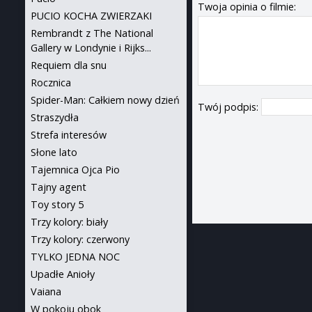
Twoja opinia o filmie:
PUCIO KOCHA ZWIERZAKI
Rembrandt z The National
Gallery w Londynie i Rijks...
Requiem dla snu
Rocznica
Spider-Man: Całkiem nowy dzień
Twój podpis:
Straszydła
Strefa interesów
Słone lato
Tajemnica Ojca Pio
Tajny agent
Toy story 5
Trzy kolory: biały
Trzy kolory: czerwony
TYLKO JEDNA NOC
Upadłe Anioły
Vaiana
W pokoju obok