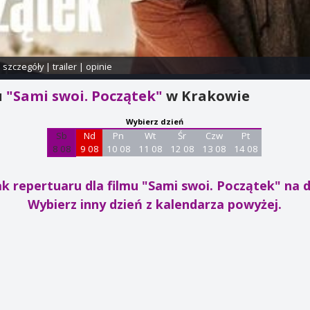
i szczegóły
|
trailer
|
opinie
u
"Sami swoi. Początek"
w Krakowie
Wybierz dzień
Sb
Nd
Pn
Wt
Śr
Czw
Pt
8 08
9 08
10 08
11 08
12 08
13 08
14 08
k repertuaru dla filmu "Sami swoi. Początek"
na d
Wybierz inny dzień z kalendarza powyżej.