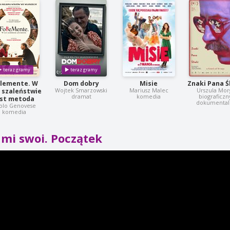
llemente. W
Dom dobry
Misie
Znaki Pana Ś
Wojtek Smarzowski
Mariusz Malec
Urszula Mor
 szaleństwie
dramat
komedia
biograficzn
est metoda
dokumental
olo Genovese
komedia
mi swoi. Początek