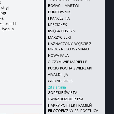
b
BOGACI I MARTWI
 stryj
BUNTOWNIK
ogii i
ka,
FRANCES HA
, osiedlił
KRĘCIOŁEK
 życia, a
KSIĘGA PUSTYNI
MARZYCIELKI
NAZNACZONY: WYJŚCIE Z
MROCZNEGO WYMIARU
NOWA FALA
O CZYM WIE MARIELLE
PUCIO KOCHA ZWIERZAKI
VIVALDI I JA
WRONG GIRLS
28 sierpnia
GORZKIE ŚWIĘTA
GWIAZDOZBIÓR PSA
HARRY POTTER I KAMIEŃ
FILOZOFICZNY 25. ROCZNICA