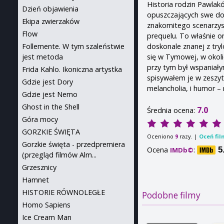
Historia rodzin Pawlak
Dzień objawienia
opuszczających swe dom
Ekipa zwierzaków
znakomitego scenarzysty
Flow
prequelu. To właśnie on
doskonale znanej z tryl
Follemente. W tym szaleństwie
się w Tymowej, w okolic
jest metoda
przy tym był wspaniały
Frida Kahlo. Ikoniczna artystka
spisywałem je w zeszyt
Gdzie jest Dory
melancholia, i humor –
Gdzie jest Nemo
Ghost in the Shell
7.0
Średnia ocena:
Góra mocy
GORZKIE ŚWIĘTA
Oceniono
razy. |
Oceń fil
9
Gorzkie święta - przedpremiera
Ocena
:
5
IMDb©
(przegląd filmów Alm...
Grzesznicy
Hamnet
HISTORIE RÓWNOLEGŁE
Podobne filmy
Homo Sapiens
Ice Cream Man