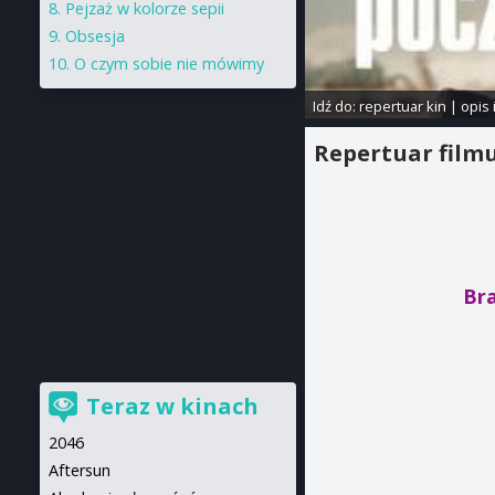
Pejzaż w kolorze sepii
Obsesja
O czym sobie nie mówimy
Idź do:
repertuar kin
|
opis 
Repertuar film
Bra
Teraz w kinach
2046
Aftersun