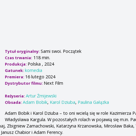
Sami swoi. Początek
Tytuł oryginalny:
118 min.
Czas trwania:
Polska , 2024
Produkcja:
komedia
Gatunek:
16 lutego 2024
Premiera:
Next Film
Dystrybutor filmu:
Artur Żmijewski
Reżyseria:
Adam Bobik
,
Karol Dziuba
,
Paulina Gałązka
Obsada:
Adam Bobik i Karol Dziuba – to oni wcielą się w role Kazimierza P
Władysława Kargula. W pozostałych rolach w pojawią się m.in. Pa
aj, Zbigniew Zamachowski, Katarzyna Krzanowska, Mirosław Baka,
Janusz Chabior i Adam Ferency.