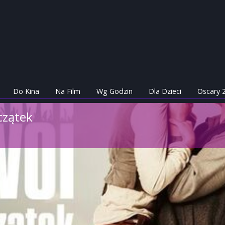
Do Kina
Na Film
Wg Godzin
Dla Dzieci
Oscary 
czątek