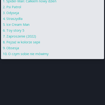
Spider-Man: Całkiem nowy dzień
Psi Patrol
Odyseja
Straszydła
Ice Cream Man
Toy story 5
Zaproszenie (2022)
Pejzaż w kolorze sepii
Obsesja
O czym sobie nie mówimy