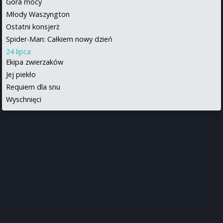
Góra mocy
Młody Waszyngton
Ostatni konsjerż
Spider-Man: Całkiem nowy dzień
24 lipca
Ekipa zwierzaków
Jej piekło
Requiem dla snu
Wyschnięci