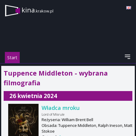
kina
.krakow.pl
Start
Tuppence Middleton - wybrana
filmografia
26 kwietnia 2024
Władca mroku
Lord of Misrule
Reżyseria: William Brent Bell
Obsada: Tuppence Middleton, Ralph Ineson, Matt
Stokoe