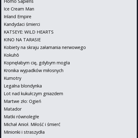
Homo Sapiens
Ice Cream Man
Inland Empire
Kandydaci śmierci
KATSEYE: WILD HEARTS
KINO NA TARASIE
Kobiety na skraju załamania nerwowego
Kokuhō
Kopnęłabym cię, gdybym mogła
Kronika wypadków miłosnych
Kumotry
Legalna blondynka
Lot nad kukułczym gniazdem
Martwe zło: Ogień
Matador
Matki równoległe
Michał Anioł. Miłość i śmierć
Minionki i straszydła