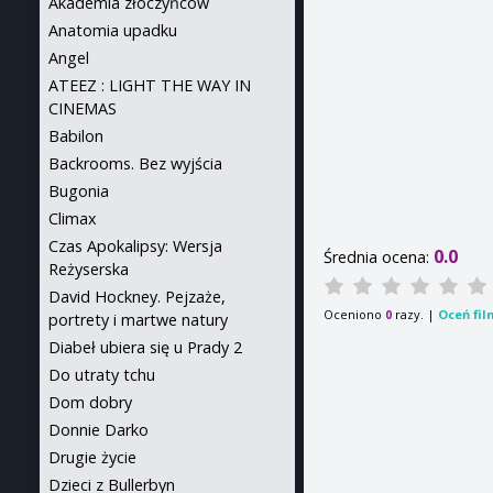
Akademia złoczyńców
Anatomia upadku
Angel
ATEEZ : LIGHT THE WAY IN
CINEMAS
Babilon
Backrooms. Bez wyjścia
Bugonia
Climax
Czas Apokalipsy: Wersja
0.0
Średnia ocena:
Reżyserska
David Hockney. Pejzaże,
Oceniono
razy. |
Oceń fil
0
portrety i martwe natury
Diabeł ubiera się u Prady 2
Do utraty tchu
Dom dobry
Donnie Darko
Drugie życie
Dzieci z Bullerbyn