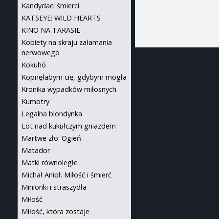
Kandydaci śmierci
KATSEYE: WILD HEARTS
KINO NA TARASIE
Kobiety na skraju załamania
nerwowego
Kokuhō
Kopnęłabym cię, gdybym mogła
Kronika wypadków miłosnych
Kumotry
Legalna blondynka
Lot nad kukułczym gniazdem
Martwe zło: Ogień
Matador
Matki równoległe
Michał Anioł. Miłość i śmierć
Minionki i straszydła
Miłość
Miłość, która zostaje