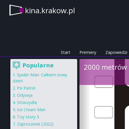
kina.krakow.pl
Start
Premiery
Zapowiedzi
Popularne
2000 metrów d
Spider-Man: Całkiem nowy
dzień
Psi Patrol
Odyseja
Straszydła
Ice Cream Man
Toy story 5
Zaproszenie (2022)