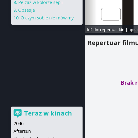
Pejzaż w kolorze sepii
Obsesja
O czym sobie nie mówimy
Idź do:
repertuar kin
|
opis 
Repertuar film
Brak r
Teraz w kinach
2046
Aftersun