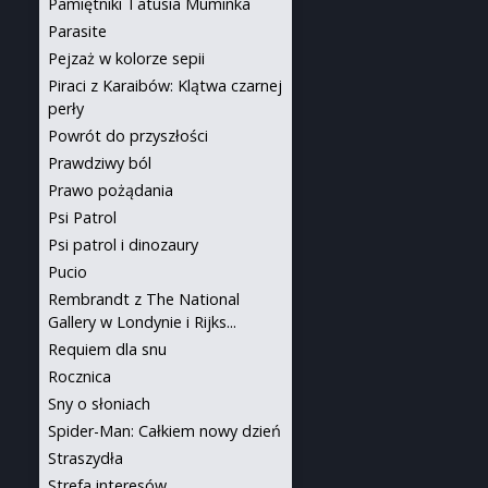
Pamiętniki Tatusia Muminka
Parasite
Pejzaż w kolorze sepii
Piraci z Karaibów: Klątwa czarnej
perły
Powrót do przyszłości
Prawdziwy ból
Prawo pożądania
Psi Patrol
Psi patrol i dinozaury
Pucio
Rembrandt z The National
Gallery w Londynie i Rijks...
Requiem dla snu
Rocznica
Sny o słoniach
Spider-Man: Całkiem nowy dzień
Straszydła
Strefa interesów