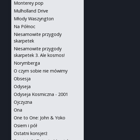
Monterey pop
Mulholland Drive
Młody Waszyngton
Na Północ
Niesamowite przygody
skarpetek
Niesamowite przygody
skarpetek 3. Ale kosmos!
Norymberga
O czym sobie nie mówimy
Obsesja
Odyseja
Odyseja Kosmiczna - 2001
Ojczyzna
Ona
One to One: John & Yoko
Osiem i pół
Ostatni konsjerż