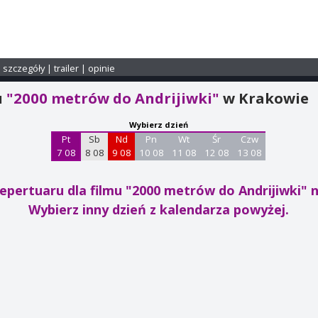
i szczegóły
|
trailer
|
opinie
u
"2000 metrów do Andrijiwki"
w Krakowie
Wybierz dzień
Pt
Sb
Nd
Pn
Wt
Śr
Czw
7 08
8 08
9 08
10 08
11 08
12 08
13 08
epertuaru dla filmu "2000 metrów do Andrijiwki"
n
Wybierz inny dzień z kalendarza powyżej.