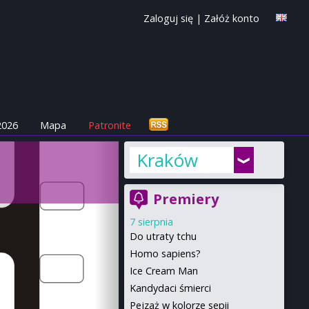
Zaloguj się
|
Załóż konto
2026
Mapa
Patronite
Kraków
Premiery
7 sierpnia
Do utraty tchu
Homo sapiens?
Ice Cream Man
Kandydaci śmierci
Pejzaż w kolorze sepii