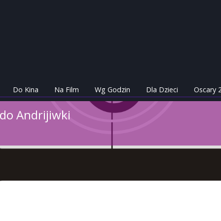
Do Kina
Na Film
Wg Godzin
Dla Dzieci
Oscary 
o Andrijiwki