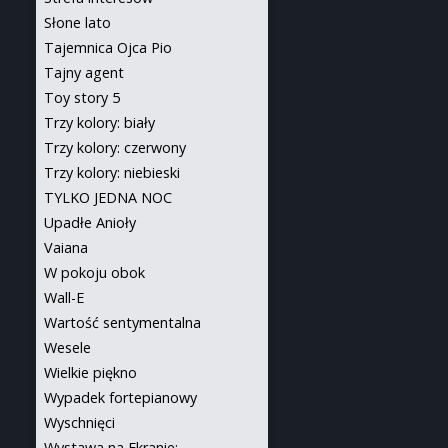
Słone lato
Tajemnica Ojca Pio
Tajny agent
Toy story 5
Trzy kolory: biały
Trzy kolory: czerwony
Trzy kolory: niebieski
TYLKO JEDNA NOC
Upadłe Anioły
Vaiana
W pokoju obok
Wall-E
Wartość sentymentalna
Wesele
Wielkie piękno
Wypadek fortepianowy
Wyschnięci
Wystawa na Ekranie: