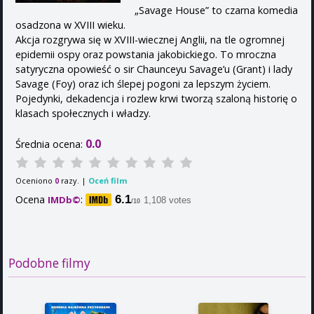
„Savage House” to czarna komedia
osadzona w XVIII wieku.
Akcja rozgrywa się w XVIII-wiecznej Anglii, na tle ogromnej
epidemii ospy oraz powstania jakobickiego. To mroczna
satyryczna opowieść o sir Chaunceyu Savage’u (Grant) i lady
Savage (Foy) oraz ich ślepej pogoni za lepszym życiem.
Pojedynki, dekadencja i rozlew krwi tworzą szaloną historię o
klasach społecznych i władzy.
0.0
Średnia ocena:
Oceniono
razy. |
Oceń film
0
Ocena
:
6.1
IMDb©
1,108 votes
/10
Podobne filmy