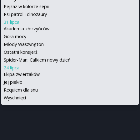
Pejzaż w kolorze sepii
Psi patrol i dinozaury
31 lipca
Akademia złoczyńców
Góra mocy
Młody Waszyngton
Ostatni konsjerż
Spider-Man: Całkiem nowy dzień
24 lipca
Ekipa zwierzaków
Jej piekło
Requiem dla snu
Wyschnięci