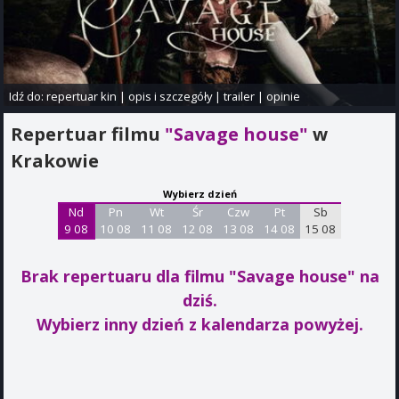
Idź do:
repertuar kin
|
opis i szczegóły
|
trailer
|
opinie
Repertuar filmu
"Savage house"
w
Krakowie
Wybierz dzień
Nd
Pn
Wt
Śr
Czw
Pt
Sb
9 08
10 08
11 08
12 08
13 08
14 08
15 08
Brak repertuaru dla filmu "Savage house"
na
dziś.
Wybierz inny dzień z kalendarza powyżej.