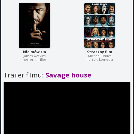
Nie mów zła
Straszny film
James Watkins
Michael Tiddes
horror, thriller
horror, komedia
Trailer filmu:
Savage house