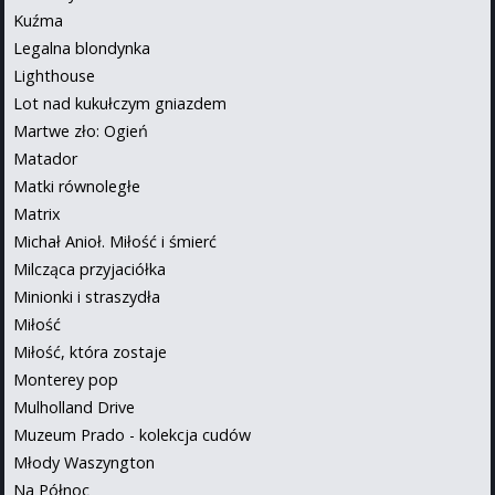
Kuźma
Legalna blondynka
Lighthouse
Lot nad kukułczym gniazdem
Martwe zło: Ogień
Matador
Matki równoległe
Matrix
Michał Anioł. Miłość i śmierć
Milcząca przyjaciółka
Minionki i straszydła
Miłość
Miłość, która zostaje
Monterey pop
Mulholland Drive
Muzeum Prado - kolekcja cudów
Młody Waszyngton
Na Północ