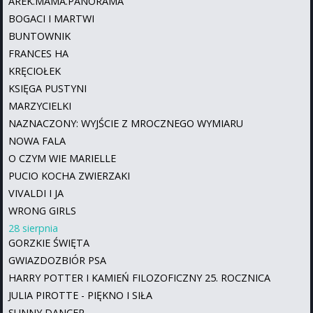
AREK.MAMA.PANORAMA
BOGACI I MARTWI
BUNTOWNIK
FRANCES HA
KRĘCIOŁEK
KSIĘGA PUSTYNI
MARZYCIELKI
NAZNACZONY: WYJŚCIE Z MROCZNEGO WYMIARU
NOWA FALA
O CZYM WIE MARIELLE
PUCIO KOCHA ZWIERZAKI
VIVALDI I JA
WRONG GIRLS
28 sierpnia
GORZKIE ŚWIĘTA
GWIAZDOZBIÓR PSA
HARRY POTTER I KAMIEŃ FILOZOFICZNY 25. ROCZNICA
JULIA PIROTTE - PIĘKNO I SIŁA
SUNNY DANCER