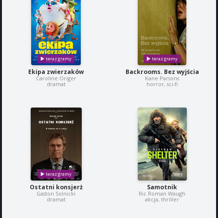
Ekipa zwierzaków
Backrooms. Bez wyjścia
Caroline Origer
Kane Parsons
dramat
horror, sci-fi
Ostatni konsjerż
Samotnik
Gaston Solnicki
Ric Roman Waugh
dramat
akcja, thriller