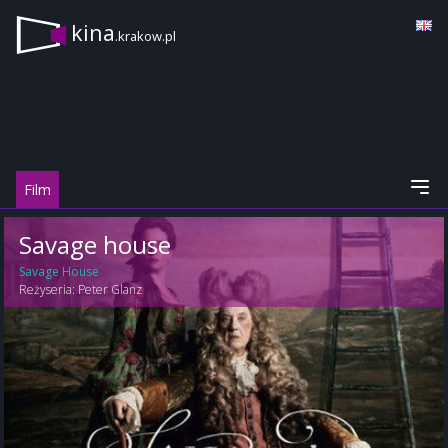
kina
.krakow.pl
Film
Savage house
Savage House
Reżyseria:
Peter Glanz