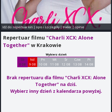
Idź do:
repertuar kin
|
opis i szczegóły
|
trailer
|
opinie
Repertuar filmu
"Charli XCX: Alone
Together"
w Krakowie
Wybierz dzień
Sb
Nd
Pn
Wt
Śr
Czw
Pt
8 08
9 08
10 08
11 08
12 08
13 08
14 08
Brak repertuaru dla filmu "Charli XCX: Alone
Together"
na dziś.
Wybierz inny dzień z kalendarza powyżej.