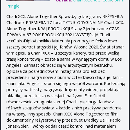
Obsada:
Pringle
Charli XCX: Alone Together Sprawdź, gdzie gramy REŻYSERIA
Charli xcx PREMIERA 17 lipca TYTUŁ ORYGINALNY Charli XCX:
Alone Together KRAJ PRODUKCJI Stany Zjednoczone CZAS
TRWANIA 67 ROK PRODUKCJI 2021 WYSTĘPUJĄ Charli
xcxClairoDiploAshnikko Materiały promocyjne Rekordowo
szczery portret artystki i jej fanów. Wiosna 2020. Świat stanął
w miejscu, a Charli XCX – u szczytu kariery, tuż przed wielką
trasą koncertową – została sama w wynajętym domu w Los
Angeles. Zamiast obracać się w artystycznym bezruchu,
ogłosiła za pośrednictwem Instagrama projekt bez
precedensu: nagra nowy album w czterdzieści dni, a jej fani –
znani jako Angels – staną się jego współtwórcami. Podrzucają
pomysły na teksty, nagrywają fragmenty wideo, projektują
okładkę, uczestniczą w sesjach na żywo. Film śledził
równocześnie zmagania samej Charli i pięciorga fanów z
różnych zakątków świata – każde z nich przeżywa pandemię
na własny, inny sposób. Charli XCX: Alone Together to film
dokumentalny reżyserowany przez duet Bradley Bell i Pablo
Jones-Soler. Twórcy oddali część kontroli nad materiałem