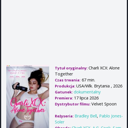
Charli XCX: Alone
Tytuł oryginalny:
Together
67 min.
Czas trwania:
USA/Wlk. Brytania , 2026
Produkcja:
dokumentalny
Gatunek:
17 lipca 2026
Premiera:
Velvet Spoon
Dystrybutor filmu:
Bradley Bell
,
Pablo Jones-
Reżyseria:
Soler
Charli XCX
,
A.G. Cook
,
Sam