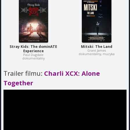
Stray Kids: The dominATE
Mitski: The Land
Grant James
Experience
dokumentalny, muzyka
Paul Dugdale
dokumentalny
Trailer filmu:
Charli XCX: Alone
Together