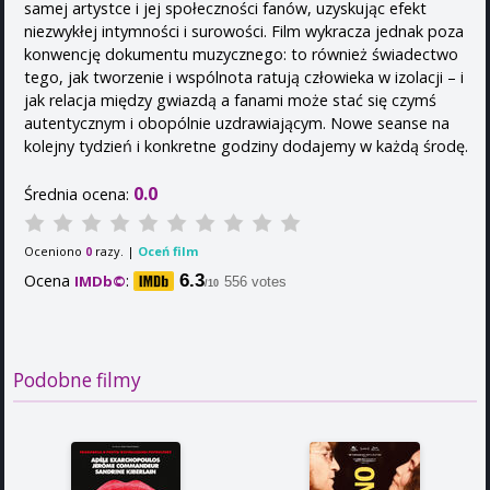
samej artystce i jej społeczności fanów, uzyskując efekt
niezwykłej intymności i surowości. Film wykracza jednak poza
konwencję dokumentu muzycznego: to również świadectwo
tego, jak tworzenie i wspólnota ratują człowieka w izolacji – i
jak relacja między gwiazdą a fanami może stać się czymś
autentycznym i obopólnie uzdrawiającym. Nowe seanse na
kolejny tydzień i konkretne godziny dodajemy w każdą środę.
0.0
Średnia ocena:
Oceniono
razy. |
Oceń film
0
Ocena
:
6.3
IMDb©
556 votes
/10
Podobne filmy