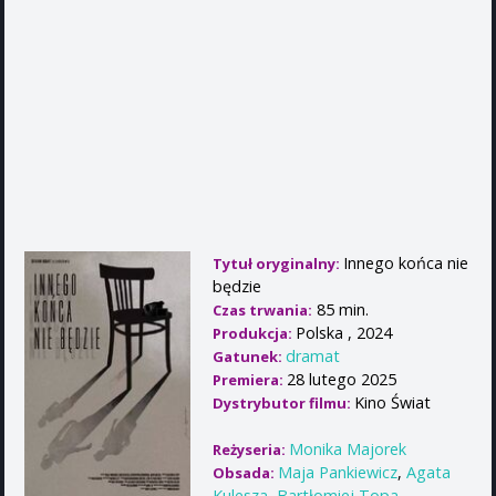
Innego końca nie
Tytuł oryginalny:
będzie
85 min.
Czas trwania:
Polska , 2024
Produkcja:
dramat
Gatunek:
28 lutego 2025
Premiera:
Kino Świat
Dystrybutor filmu:
Monika Majorek
Reżyseria:
Maja Pankiewicz
,
Agata
Obsada:
Kulesza
,
Bartłomiej Topa