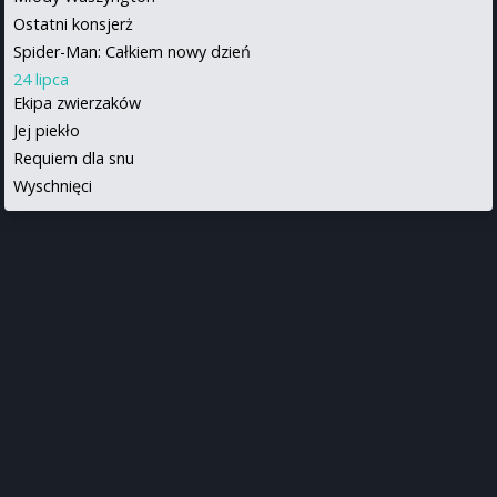
Ostatni konsjerż
Spider-Man: Całkiem nowy dzień
24 lipca
Ekipa zwierzaków
Jej piekło
Requiem dla snu
Wyschnięci