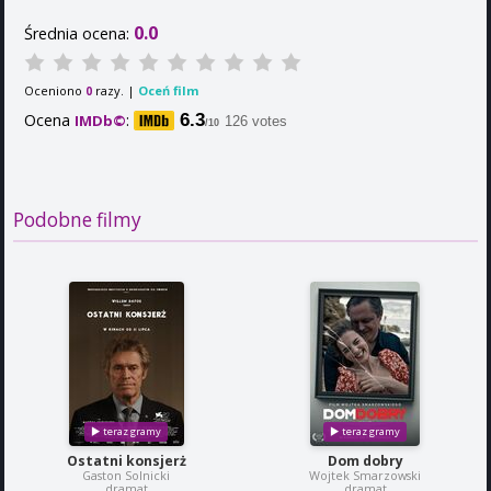
0.0
Średnia ocena:
Oceniono
razy. |
Oceń film
0
Ocena
:
6.3
IMDb©
126 votes
/10
Podobne filmy
Ostatni konsjerż
Dom dobry
Gaston Solnicki
Wojtek Smarzowski
dramat
dramat