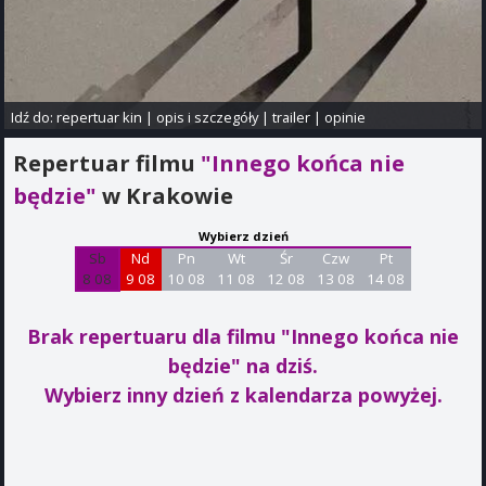
Idź do:
repertuar kin
|
opis i szczegóły
|
trailer
|
opinie
Repertuar filmu
"Innego końca nie
będzie"
w Krakowie
Wybierz dzień
Sb
Nd
Pn
Wt
Śr
Czw
Pt
8 08
9 08
10 08
11 08
12 08
13 08
14 08
Brak repertuaru dla filmu "Innego końca nie
będzie"
na dziś.
Wybierz inny dzień z kalendarza powyżej.