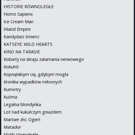
HISTORIE RÓWNOLEGŁE
Homo Sapiens
Ice Cream Man
Inland Empire
Kandydaci śmierci
KATSEYE: WILD HEARTS
KINO NA TARASIE
Kobiety na skraju załamania nerwowego
Kokuhō
Kopnęłabym cię, gdybym mogła
Kronika wypadków miłosnych
Kumotry
Kuźma
Legalna blondynka
Lot nad kukułczym gniazdem
Martwe zło: Ogień
Matador
Matki równoległe