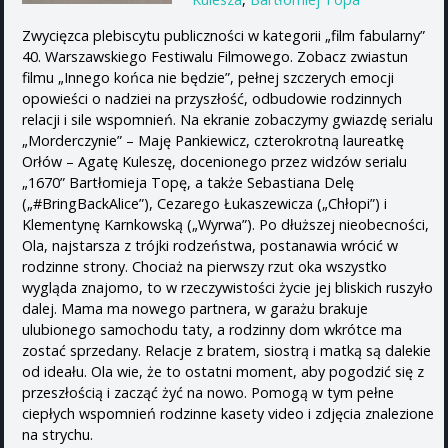
Zwycięzca plebiscytu publiczności w kategorii „film fabularny”
40. Warszawskiego Festiwalu Filmowego. Zobacz zwiastun
filmu „Innego końca nie będzie”, pełnej szczerych emocji
opowieści o nadziei na przyszłość, odbudowie rodzinnych
relacji i sile wspomnień. Na ekranie zobaczymy gwiazdę serialu
„Morderczynie” – Maję Pankiewicz, czterokrotną laureatkę
Orłów – Agatę Kuleszę, docenionego przez widzów serialu
„1670” Bartłomieja Topę, a także Sebastiana Delę
(„#BringBackAlice”), Cezarego Łukaszewicza („Chłopi”) i
Klementynę Karnkowską („Wyrwa”). Po dłuższej nieobecności,
Ola, najstarsza z trójki rodzeństwa, postanawia wrócić w
rodzinne strony. Chociaż na pierwszy rzut oka wszystko
wygląda znajomo, to w rzeczywistości życie jej bliskich ruszyło
dalej. Mama ma nowego partnera, w garażu brakuje
ulubionego samochodu taty, a rodzinny dom wkrótce ma
zostać sprzedany. Relacje z bratem, siostrą i matką są dalekie
od ideału. Ola wie, że to ostatni moment, aby pogodzić się z
przeszłością i zacząć żyć na nowo. Pomogą w tym pełne
ciepłych wspomnień rodzinne kasety video i zdjęcia znalezione
na strychu.