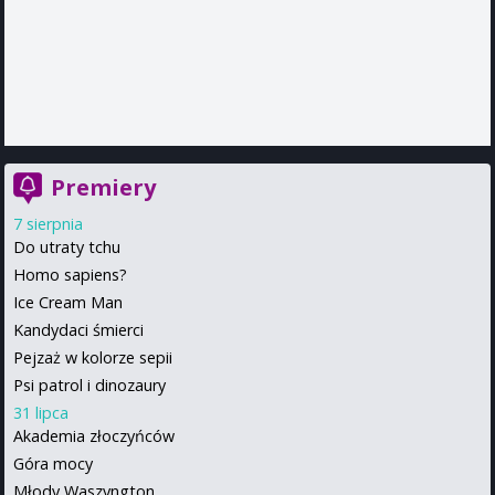
Premiery
7 sierpnia
Do utraty tchu
Homo sapiens?
Ice Cream Man
Kandydaci śmierci
Pejzaż w kolorze sepii
Psi patrol i dinozaury
31 lipca
Akademia złoczyńców
Góra mocy
Młody Waszyngton