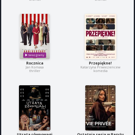
Rocznica
Przepiękne!
Jan Komasa
Katarzyna Priwieziencew
thriller
komedia
Utrata równowagi
Ostatnia sesja w Paryżu