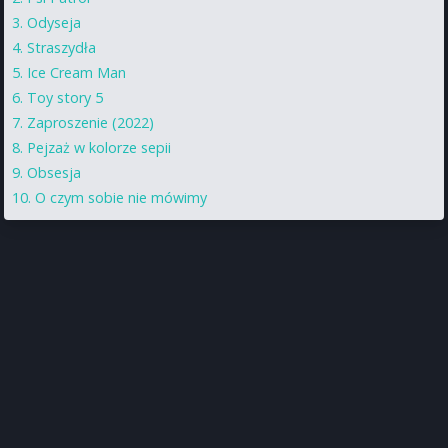
Odyseja
Straszydła
Ice Cream Man
Toy story 5
Zaproszenie (2022)
Pejzaż w kolorze sepii
Obsesja
O czym sobie nie mówimy