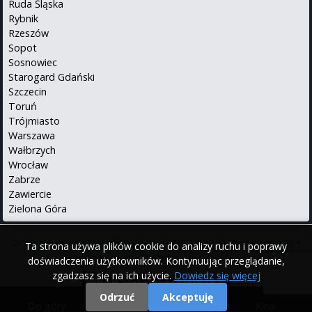
Ruda Śląska
Rybnik
Rzeszów
Sopot
Sosnowiec
Starogard Gdański
Szczecin
Toruń
Trójmiasto
Warszawa
Wałbrzych
Wrocław
Zabrze
Zawiercie
Zielona Góra
O serwisie
•
Polityka prywatności
•
Kontakt
•
iPhone
•
Android
•
Ta strona używa plików cookie do analizy ruchu i poprawy
English
doświadczenia użytkowników. Kontynuując przeglądanie,
zgadzasz się na ich użycie.
Dowiedz się więcej
Odrzuć
Akceptuję
Do góry
|
Filmy
|
Kina
© 2000 - 2026 Repertuary.pl