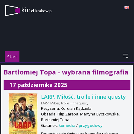
kina
.krakow.pl
Start
Bartłomiej Topa - wybrana filmografia
17 października 2025
LARP. Miłość, trolle i inne questy
LARP. Miłość, trolle i inne questy
Reżyseria: Kordian Kądziela
Obsada: Filip Zaręba, Martyna Byczkowska,
Bartłomiej Topa
Gatunek:
komedia
/
przygodowy
Fantastycznie śmieszna komedia reżysera