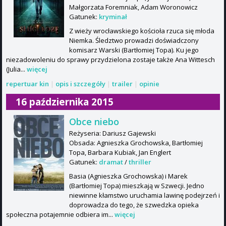
Małgorzata Foremniak, Adam Woronowicz
Gatunek:
kryminał
Z wieży wrocławskiego kościoła rzuca się młoda
Niemka. Śledztwo prowadzi doświadczony
komisarz Warski (Bartłomiej Topa). Ku jego
niezadowoleniu do sprawy przydzielona zostaje także Ana Wittesch
(Julia...
więcej
repertuar kin
|
opis i szczegóły
|
trailer
|
opinie
16 października 2015
Obce niebo
Reżyseria: Dariusz Gajewski
Obsada: Agnieszka Grochowska, Bartłomiej
Topa, Barbara Kubiak, Jan Englert
Gatunek:
dramat
/
thriller
Basia (Agnieszka Grochowska) i Marek
(Bartłomiej Topa) mieszkają w Szwecji. Jedno
niewinne kłamstwo uruchamia lawinę podejrzeń i
doprowadza do tego, że szwedzka opieka
społeczna potajemnie odbiera im...
więcej