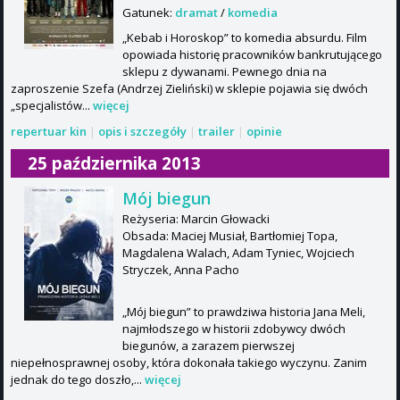
Gatunek:
dramat
/
komedia
„Kebab i Horoskop” to komedia absurdu. Film
opowiada historię pracowników bankrutującego
sklepu z dywanami. Pewnego dnia na
zaproszenie Szefa (Andrzej Zieliński) w sklepie pojawia się dwóch
„specjalistów...
więcej
repertuar kin
|
opis i szczegóły
|
trailer
|
opinie
25 października 2013
Mój biegun
Reżyseria: Marcin Głowacki
Obsada: Maciej Musiał, Bartłomiej Topa,
Magdalena Walach, Adam Tyniec, Wojciech
Stryczek, Anna Pacho
„Mój biegun” to prawdziwa historia Jana Meli,
najmłodszego w historii zdobywcy dwóch
biegunów, a zarazem pierwszej
niepełnosprawnej osoby, która dokonała takiego wyczynu. Zanim
jednak do tego doszło,...
więcej