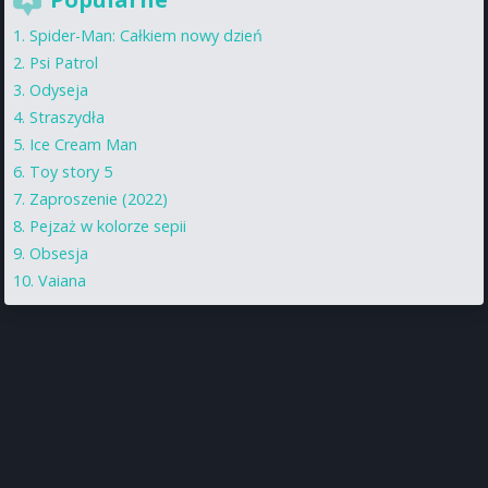
Spider-Man: Całkiem nowy dzień
Psi Patrol
Odyseja
Straszydła
Ice Cream Man
Toy story 5
Zaproszenie (2022)
Pejzaż w kolorze sepii
Obsesja
Vaiana