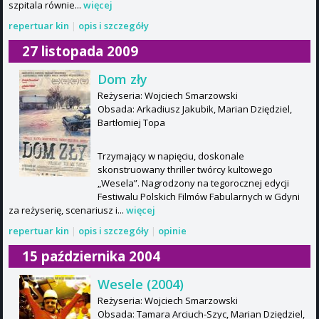
szpitala równie...
więcej
repertuar kin
|
opis i szczegóły
27 listopada 2009
Dom zły
Reżyseria: Wojciech Smarzowski
Obsada: Arkadiusz Jakubik, Marian Dziędziel,
Bartłomiej Topa
Trzymający w napięciu, doskonale
skonstruowany thriller twórcy kultowego
„Wesela”. Nagrodzony na tegorocznej edycji
Festiwalu Polskich Filmów Fabularnych w Gdyni
za reżyserię, scenariusz i...
więcej
repertuar kin
|
opis i szczegóły
|
opinie
15 października 2004
Wesele (2004)
Reżyseria: Wojciech Smarzowski
Obsada: Tamara Arciuch-Szyc, Marian Dziędziel,