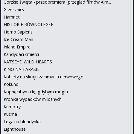
Gorzkie święta - przedpremiera (przegląd filmów Alm...
Grzesznicy
Hamnet
HISTORIE RÓWNOLEGŁE
Homo Sapiens
Ice Cream Man
Inland Empire
Kandydaci śmierci
KATSEYE: WILD HEARTS
KINO NA TARASIE
Kobiety na skraju załamania nerwowego
Kokuhō
Kopnęłabym cię, gdybym mogła
Kronika wypadków miłosnych
Kumotry
Kuźma
Legalna blondynka
Lighthouse