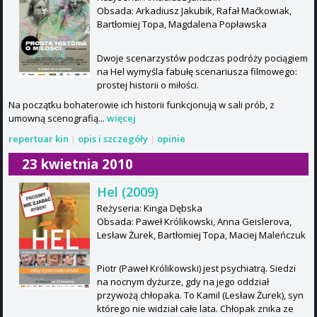
Obsada: Arkadiusz Jakubik, Rafał Maćkowiak,
Bartłomiej Topa, Magdalena Popławska
Dwoje scenarzystów podczas podróży pociągiem
na Hel wymyśla fabułę scenariusza filmowego:
prostej historii o miłości.
Na początku bohaterowie ich historii funkcjonują w sali prób, z
umowną scenografią...
więcej
repertuar kin
|
opis i szczegóły
|
opinie
23 kwietnia 2010
Hel (2009)
Reżyseria: Kinga Dębska
Obsada: Paweł Królikowski, Anna Geislerova,
Lesław Żurek, Bartłomiej Topa, Maciej Maleńczuk
Piotr (Paweł Królikowski) jest psychiatrą. Siedzi
na nocnym dyżurze, gdy na jego oddział
przywożą chłopaka. To Kamil (Lesław Żurek), syn
którego nie widział całe lata. Chłopak znika ze