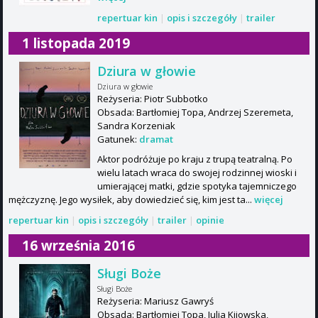
repertuar kin
|
opis i szczegóły
|
trailer
1 listopada 2019
Dziura w głowie
Dziura w głowie
Reżyseria: Piotr Subbotko
Obsada: Bartłomiej Topa, Andrzej Szeremeta,
Sandra Korzeniak
Gatunek:
dramat
Aktor podróżuje po kraju z trupą teatralną. Po
wielu latach wraca do swojej rodzinnej wioski i
umierającej matki, gdzie spotyka tajemniczego
mężczyznę. Jego wysiłek, aby dowiedzieć się, kim jest ta...
więcej
repertuar kin
|
opis i szczegóły
|
trailer
|
opinie
16 września 2016
Sługi Boże
Sługi Boże
Reżyseria: Mariusz Gawryś
Obsada: Bartłomiej Topa, Julia Kijowska,