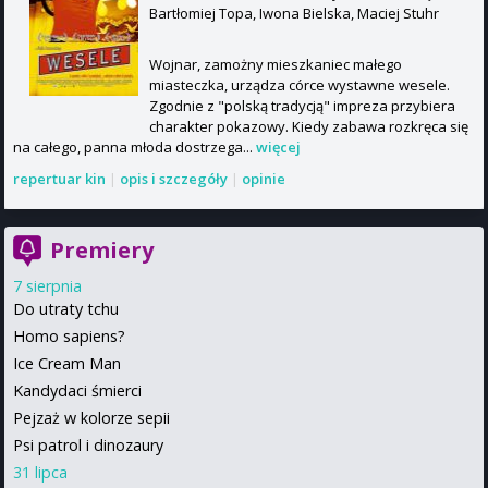
Bartłomiej Topa, Iwona Bielska, Maciej Stuhr
Wojnar, zamożny mieszkaniec małego
miasteczka, urządza córce wystawne wesele.
Zgodnie z "polską tradycją" impreza przybiera
charakter pokazowy. Kiedy zabawa rozkręca się
na całego, panna młoda dostrzega...
więcej
repertuar kin
|
opis i szczegóły
|
opinie
Premiery
7 sierpnia
Do utraty tchu
Homo sapiens?
Ice Cream Man
Kandydaci śmierci
Pejzaż w kolorze sepii
Psi patrol i dinozaury
31 lipca