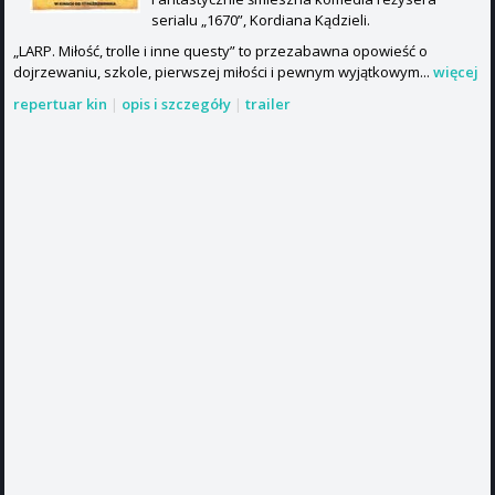
serialu „1670”, Kordiana Kądzieli.
„LARP. Miłość, trolle i inne questy” to przezabawna opowieść o
dojrzewaniu, szkole, pierwszej miłości i pewnym wyjątkowym...
więcej
repertuar kin
|
opis i szczegóły
|
trailer