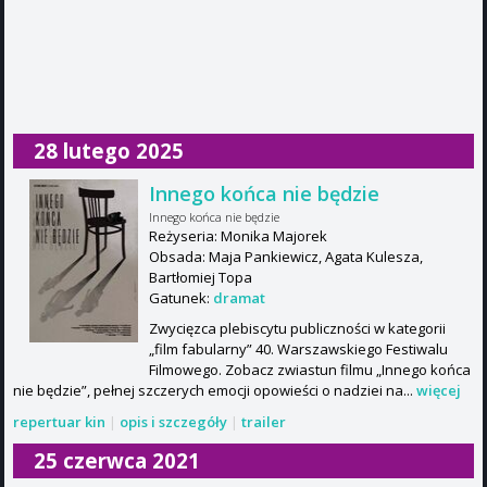
28 lutego 2025
Innego końca nie będzie
Innego końca nie będzie
Reżyseria: Monika Majorek
Obsada: Maja Pankiewicz, Agata Kulesza,
Bartłomiej Topa
Gatunek:
dramat
Zwycięzca plebiscytu publiczności w kategorii
„film fabularny” 40. Warszawskiego Festiwalu
Filmowego. Zobacz zwiastun filmu „Innego końca
nie będzie”, pełnej szczerych emocji opowieści o nadziei na...
więcej
repertuar kin
|
opis i szczegóły
|
trailer
25 czerwca 2021