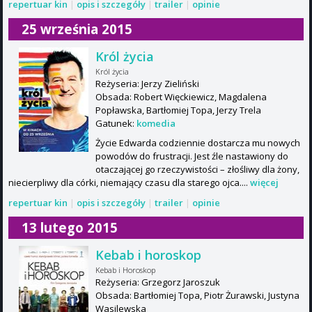
repertuar kin
|
opis i szczegóły
|
trailer
|
opinie
25 września 2015
Król życia
Król życia
Reżyseria: Jerzy Zieliński
Obsada: Robert Więckiewicz, Magdalena
Popławska, Bartłomiej Topa, Jerzy Trela
Gatunek:
komedia
Życie Edwarda codziennie dostarcza mu nowych
powodów do frustracji. Jest źle nastawiony do
otaczającej go rzeczywistości – złośliwy dla żony,
niecierpliwy dla córki, niemający czasu dla starego ojca....
więcej
repertuar kin
|
opis i szczegóły
|
trailer
|
opinie
13 lutego 2015
Kebab i horoskop
Kebab i Horoskop
Reżyseria: Grzegorz Jaroszuk
Obsada: Bartłomiej Topa, Piotr Żurawski, Justyna
Wasilewska