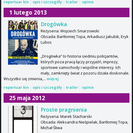
repertuar kin
|
opis i szczegóły
|
trailer
|
opinie
1 lutego 2013
Drogówka
Reżyseria: Wojciech Smarzowski
Obsada: Bartłomiej Topa, Arkadiusz Jakubik, Eryk
Lubos
„Drogówka” to historia siedmiu policjantów,
których poza pracą łączy przyjaźń, imprezy,
sportowe samochody i wspólne interesy. Ich
mały, zamknięty świat z pozoru działa doskonale.
Wszystko się zmienia,...
więcej
repertuar kin
|
opis i szczegóły
|
trailer
|
opinie
25 maja 2012
Proste pragnienia
Reżyseria: Marek Stacharski
Obsada: Aleksandra Nieśpielak, Bartłomiej Topa,
Michał Śliwa