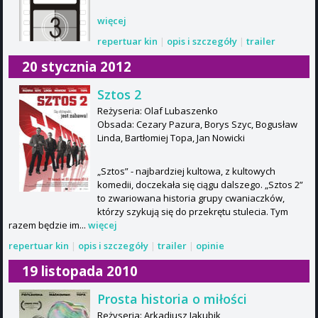
więcej
repertuar kin
|
opis i szczegóły
|
trailer
20 stycznia 2012
Sztos 2
Reżyseria: Olaf Lubaszenko
Obsada: Cezary Pazura, Borys Szyc, Bogusław
Linda, Bartłomiej Topa, Jan Nowicki
„Sztos” - najbardziej kultowa, z kultowych
komedii, doczekała się ciągu dalszego. „Sztos 2”
to zwariowana historia grupy cwaniaczków,
którzy szykują się do przekrętu stulecia. Tym
razem będzie im...
więcej
repertuar kin
|
opis i szczegóły
|
trailer
|
opinie
19 listopada 2010
Prosta historia o miłości
Reżyseria: Arkadiusz Jakubik