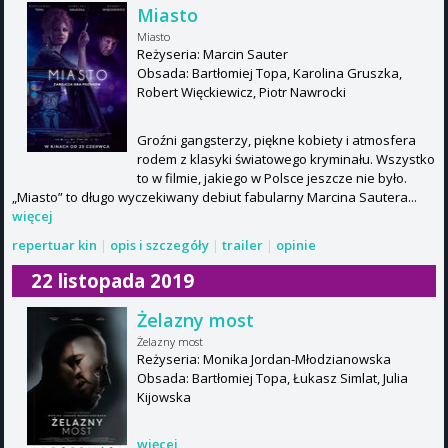
Miasto
Miasto
Reżyseria: Marcin Sauter
Obsada: Bartłomiej Topa, Karolina Gruszka,
Robert Więckiewicz, Piotr Nawrocki
Groźni gangsterzy, piękne kobiety i atmosfera
rodem z klasyki światowego kryminału. Wszystko
to w filmie, jakiego w Polsce jeszcze nie było.
„Miasto” to długo wyczekiwany debiut fabularny Marcina Sautera...
więcej
repertuar kin
|
opis i szczegóły
|
trailer
|
opinie
22 listopada 2019
Żelazny most
Żelazny most
Reżyseria: Monika Jordan-Młodzianowska
Obsada: Bartłomiej Topa, Łukasz Simlat, Julia
Kijowska
więcej