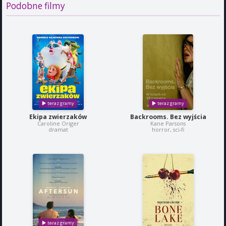
Podobne filmy
Ekipa zwierzaków
Backrooms. Bez wyjścia
Caroline Origer
Kane Parsons
dramat
horror, sci-fi