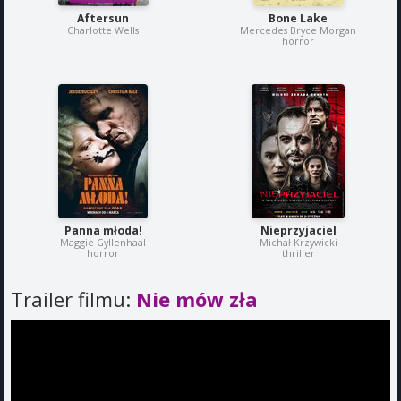
Aftersun
Bone Lake
Charlotte Wells
Mercedes Bryce Morgan
horror
Panna młoda!
Nieprzyjaciel
Maggie Gyllenhaal
Michał Krzywicki
horror
thriller
Trailer filmu:
Nie mów zła