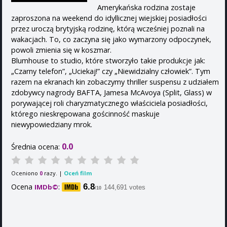
Amerykańska rodzina zostaje
zaproszona na weekend do idyllicznej wiejskiej posiadłości
przez uroczą brytyjską rodzinę, którą wcześniej poznali na
wakacjach. To, co zaczyna się jako wymarzony odpoczynek,
powoli zmienia się w koszmar.
Blumhouse to studio, które stworzyło takie produkcje jak:
„Czarny telefon”, „Uciekaj!” czy „Niewidzialny człowiek”. Tym
razem na ekranach kin zobaczymy thriller suspensu z udziałem
zdobywcy nagrody BAFTA, Jamesa McAvoya (Split, Glass) w
porywającej roli charyzmatycznego właściciela posiadłości,
którego nieskrępowana gościnność maskuje
niewypowiedziany mrok.
0.0
Średnia ocena:
Oceniono
razy. |
Oceń film
0
Ocena
:
6.8
IMDb©
144,691 votes
/10