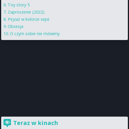
Toy story 5
Zaproszenie (2022)
Pejzaż w kolorze sepii
Obsesja
O czym sobie nie mówimy
Teraz w kinach