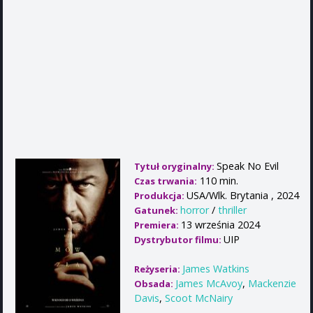
Speak No Evil
Tytuł oryginalny:
110 min.
Czas trwania:
USA/Wlk. Brytania , 2024
Produkcja:
horror
/
thriller
Gatunek:
13 września 2024
Premiera:
UIP
Dystrybutor filmu:
James Watkins
Reżyseria:
James McAvoy
,
Mackenzie
Obsada:
Davis
,
Scoot McNairy