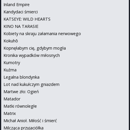
Inland Empire
Kandydaci śmierci
KATSEYE: WILD HEARTS
KINO NA TARASIE
Kobiety na skraju załamania nerwowego
Kokuhō
Kopnęłabym cię, gdybym mogła
Kronika wypadków miłosnych
Kumotry
Kuźma
Legalna blondynka
Lot nad kukułczym gniazdem
Martwe zło: Ogień
Matador
Matki równoległe
Matrix
Michał Anioł. Miłość i śmierć
Milcząca przyjaciółka