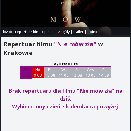
Idź do:
repertuar kin
|
opis i szczegóły
|
trailer
|
opinie
Repertuar filmu
"Nie mów zła"
w
Krakowie
Wybierz dzień
Sb
Nd
Pn
Wt
Śr
Czw
Pt
8 08
9 08
10 08
11 08
12 08
13 08
14 08
Brak repertuaru dla filmu "Nie mów zła"
na
dziś.
Wybierz inny dzień z kalendarza powyżej.