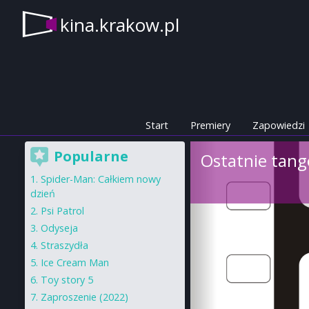
kina.krakow.pl
Start
Premiery
Zapowiedzi
Popularne
Ostatnie tang
Spider-Man: Całkiem nowy
dzień
Psi Patrol
Odyseja
Straszydła
Ice Cream Man
Toy story 5
Zaproszenie (2022)