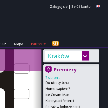
Zaloguj się
|
Załóż konto
2026
Mapa
Patronite
Kraków
Premiery
7 sierpnia
Do utraty tchu
Homo sapiens?
Ice Cream Man
Kandydaci śmierci
Pejzaż w kolorze sepii