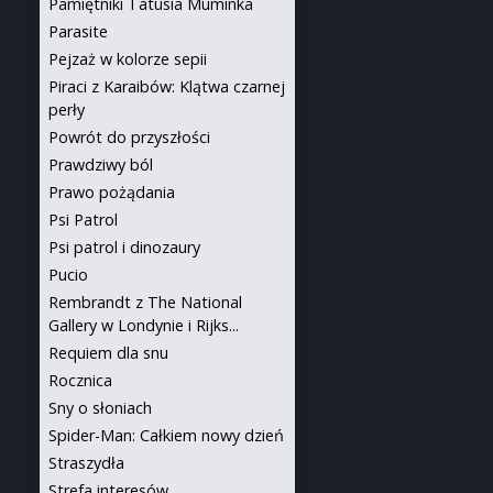
Pamiętniki Tatusia Muminka
Parasite
Pejzaż w kolorze sepii
Piraci z Karaibów: Klątwa czarnej
perły
Powrót do przyszłości
Prawdziwy ból
Prawo pożądania
Psi Patrol
Psi patrol i dinozaury
Pucio
Rembrandt z The National
Gallery w Londynie i Rijks...
Requiem dla snu
Rocznica
Sny o słoniach
Spider-Man: Całkiem nowy dzień
Straszydła
Strefa interesów