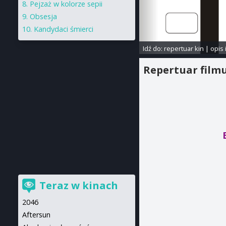
Pejzaż w kolorze sepii
Obsesja
Kandydaci śmierci
Idź do:
repertuar kin
|
opis 
Repertuar film
Teraz w kinach
2046
Aftersun