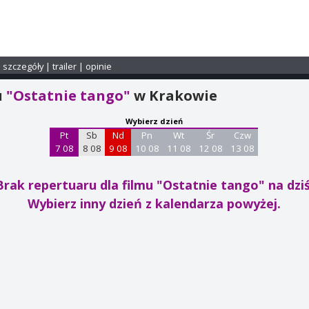
i szczegóły
|
trailer
|
opinie
u
"Ostatnie tango"
w Krakowie
Wybierz dzień
Pt
Sb
Nd
Pn
Wt
Śr
Czw
7 08
8 08
9 08
10 08
11 08
12 08
13 08
Brak repertuaru dla filmu "Ostatnie tango"
na dziś
Wybierz inny dzień z kalendarza powyżej.