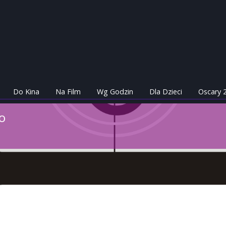
Do Kina
Na Film
Wg Godzin
Dla Dzieci
Oscary 
o