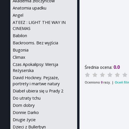
Akademia złoczyńców
Anatomia upadku
Angel
ATEEZ : LIGHT THE WAY IN
CINEMAS
Babilon
Backrooms. Bez wyjścia
Bugonia
Climax
Czas Apokalipsy: Wersja
0.0
Średnia ocena:
Reżyserska
David Hockney. Pejzaże,
Oceniono
razy. |
Oceń fil
0
portrety i martwe natury
Diabeł ubiera się u Prady 2
Do utraty tchu
Dom dobry
Donnie Darko
Drugie życie
Dzieci z Bullerbyn