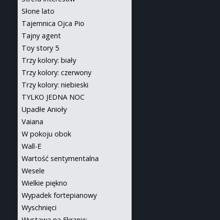
Słone lato
Tajemnica Ojca Pio
Tajny agent
Toy story 5
Trzy kolory: biały
Trzy kolory: czerwony
Trzy kolory: niebieski
TYLKO JEDNA NOC
Upadłe Anioły
Vaiana
W pokoju obok
Wall-E
Wartość sentymentalna
Wesele
Wielkie piękno
Wypadek fortepianowy
Wyschnięci
Wystawa na Ekranie: