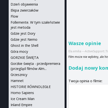
Dzień objawienia
Ekipa zwierzaków
Flow
Follemente. W tym szaleństwie
jest metoda
Gdzie jest Dory
Gdzie jest Nemo
Wasze opinie
Ghost in the Shell
Ela.emilia ---ActiveSupport:
Góra mocy
Film może nie wybitny, ale hi
GORZKIE ŚWIĘTA
Gorzkie święta - przedpremiera
Dodaj nowy ko
(przegląd filmów Alm...
Grzesznicy
Hamnet
Twoja opinia o filmie:
HISTORIE RÓWNOLEGŁE
Homo Sapiens
Ice Cream Man
Inland Empire