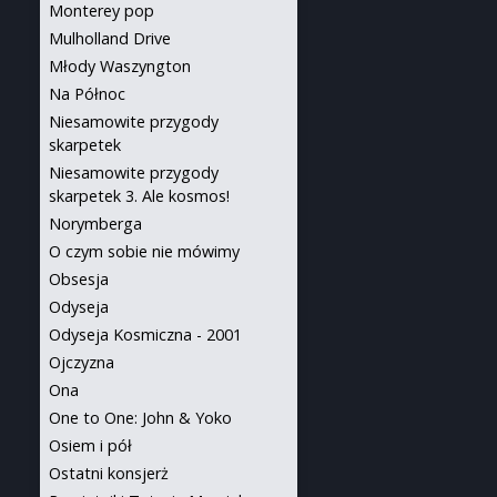
Monterey pop
Mulholland Drive
Młody Waszyngton
Na Północ
Niesamowite przygody
skarpetek
Niesamowite przygody
skarpetek 3. Ale kosmos!
Norymberga
O czym sobie nie mówimy
Obsesja
Odyseja
Odyseja Kosmiczna - 2001
Ojczyzna
Ona
One to One: John & Yoko
Osiem i pół
Ostatni konsjerż