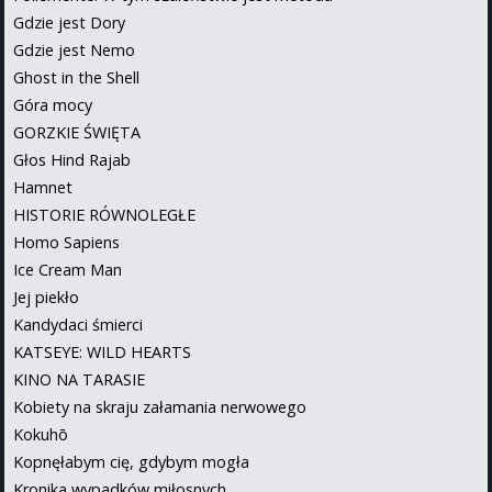
Gdzie jest Dory
Gdzie jest Nemo
Ghost in the Shell
Góra mocy
GORZKIE ŚWIĘTA
Głos Hind Rajab
Hamnet
HISTORIE RÓWNOLEGŁE
Homo Sapiens
Ice Cream Man
Jej piekło
Kandydaci śmierci
KATSEYE: WILD HEARTS
KINO NA TARASIE
Kobiety na skraju załamania nerwowego
Kokuhō
Kopnęłabym cię, gdybym mogła
Kronika wypadków miłosnych