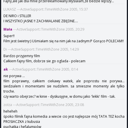
Fajny,ale jak dla mnie przereklamowany.Myslalam,ze bedzie lepszy...
LUKASZ ---ActiveSupport::TimeWithZone 2005, 15:37
DE NIRO i STILLER
I WSZYSTKO JASNE !! ZACHWALANIE ZBĘDNE....
Mała
---ActiveSupport::TimeWithZone 2005, 20:29
Super!!
Film jest świetny:) Uśmiałam się na nim jak na żadnym:P Gorąco POLECAM!!
Di ---ActiveSupport::TimeWithZone 2005, 14:29
Bardzo przyjemny film
Całkiem fajny film, dobrze sie go oglada - polecam
ak
---ActiveSupport::TimeWithZone 2005, 0:14
nie porywa ...
film poprawny, całkiem ciekawy watek, ale poprostu nie porywa...
siedzialem i momentami sie nudzilem. sa smieszne momenty ale tylko
troche.
czy warto obejrzec? w kinie - dyskusyjne, w domu jako 'lekki' film - tak.
zołza ---ActiveSupport::TimeWithZone 2005, 23:08
heheheh
śpoko filmik fajna komedia a wiecie cio jest najlepsze mój TATA TEŻ kocha
PROSIACZKA z kubusia
puchatka i hefalumpów