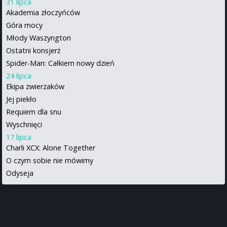
31 lipca
Akademia złoczyńców
Góra mocy
Młody Waszyngton
Ostatni konsjerż
Spider-Man: Całkiem nowy dzień
24 lipca
Ekipa zwierzaków
Jej piekło
Requiem dla snu
Wyschnięci
17 lipca
Charli XCX: Alone Together
O czym sobie nie mówimy
Odyseja