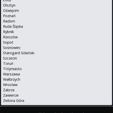
Olsztyn
Oświęcim
Poznań
Radom
Ruda Śląska
Rybnik
Rzeszów
Sopot
Sosnowiec
Starogard Gdański
Szczecin
Toruń
Trójmiasto
Warszawa
Wałbrzych
Wrocław
Zabrze
Zawiercie
Zielona Góra
O serwisie
•
Polityka prywatności
•
Kontakt
•
iPhone
•
Android
•