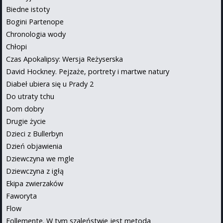
Biedne istoty
Bogini Partenope
Chronologia wody
Chłopi
Czas Apokalipsy: Wersja Reżyserska
David Hockney. Pejzaże, portrety i martwe natury
Diabeł ubiera się u Prady 2
Do utraty tchu
Dom dobry
Drugie życie
Dzieci z Bullerbyn
Dzień objawienia
Dziewczyna we mgle
Dziewczyna z igłą
Ekipa zwierzaków
Faworyta
Flow
Follemente. W tym szaleństwie jest metoda