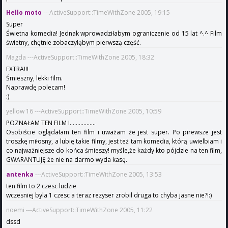
Hello moto
---ActiveSupport::TimeWithZone 2005, 19:15
Super
Świetna komedia! Jednak wprowadziłabym ograniczenie od 15 lat ^.^ Film
świetny, chętnie zobaczyłąbym pierwszą część.
Magda ---ActiveSupport::TimeWithZone 2005, 18:32
EXTRA!!!
Śmieszny, lekki film.
Naprawdę polecam!
:)
yellow 16 ---ActiveSupport::TimeWithZone 2005, 10:59
POZNAŁAM TEN FILM I.................
Osobiście oglądałam ten film i uważam że jest super. Po pirewsze jest
troszkę miłosny, a lubię takie filmy, jest też tam komedia, którą uwielbiam i
co najważniejsze do końca śmieszy! myśle,że każdy kto pójdzie na ten film,
GWARANTUJĘ że nie na darmo wyda kasę.
antenka
---ActiveSupport::TimeWithZone 2005, 13:53
ten film to 2 czesc ludzie
wczesniej byla 1 czesc a teraz rezyser zrobil druga to chyba jasne nie?!:)
noemi ---ActiveSupport::TimeWithZone 2005, 11:22
dssd