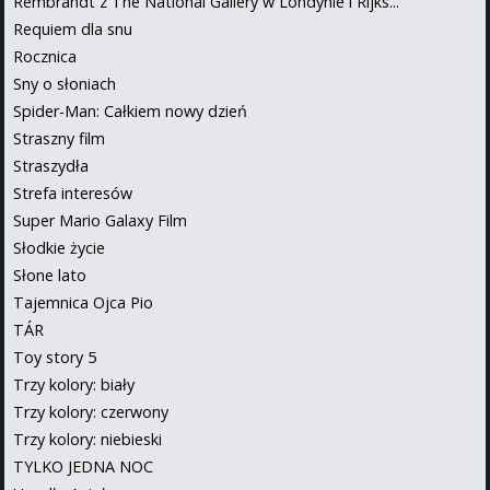
Rembrandt z The National Gallery w Londynie i Rijks...
Requiem dla snu
Rocznica
Sny o słoniach
Spider-Man: Całkiem nowy dzień
Straszny film
Straszydła
Strefa interesów
Super Mario Galaxy Film
Słodkie życie
Słone lato
Tajemnica Ojca Pio
TÁR
Toy story 5
Trzy kolory: biały
Trzy kolory: czerwony
Trzy kolory: niebieski
TYLKO JEDNA NOC