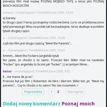
pierwszy film miał nazwę POZNAJ MOJEGO TATĘ a teraz jets POZNAJ
MOICH RODZICÓW
znawca ---ActiveSupport::TimeWithZone 2005, 18:58
ej barany
to druga część !! teraz poznajemy rodziców bena :) a to ze przetlumaczono
tytul pierwszego filmu na polski tak beznadziejnie, teraz skutkuje w polskim
tytule drugiej części
a ---ActiveSupport::TimeWithZone 2005, 16:28
czyli ten film jest druga częścią "Meet the Parents"...
a ---ActiveSupport::TimeWithZone 2005, 16:23
hmmm,...Meet the Fockers (angielski tytuł)
No jasne, że chodzi o to samo. Przecież Ben Stiller miał na nazwisko
"Focker" (po angielsku to brzmi jak "fucker" ;) ) w tamtym filmie...
natos
---ActiveSupport::TimeWithZone 2005, 8:02
E... nie macie de ja vu?
Przecież był już film z Robertem de Niro i Ben'em Stiller'em, pt. "Meet my
parents"... Czy to chodzi o to samo? Nic nie rozumiem :/
Poprzednia
1
2
Następna
Dodaj nowy komentarz
Poznaj moich