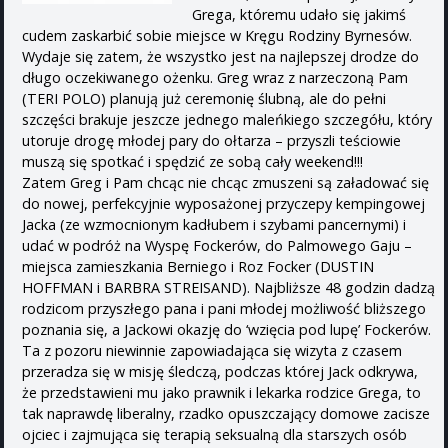
Grega, któremu udało się jakimś
cudem zaskarbić sobie miejsce w Kręgu Rodziny Byrnesów.
Wydaje się zatem, że wszystko jest na najlepszej drodze do
długo oczekiwanego ożenku. Greg wraz z narzeczoną Pam
(TERI POLO) planują już ceremonię ślubną, ale do pełni
szczęści brakuje jeszcze jednego maleńkiego szczegółu, który
utoruje drogę młodej pary do ołtarza – przyszli teściowie
muszą się spotkać i spędzić ze sobą cały weekend!!!
Zatem Greg i Pam chcąc nie chcąc zmuszeni są załadować się
do nowej, perfekcyjnie wyposażonej przyczepy kempingowej
Jacka (ze wzmocnionym kadłubem i szybami pancernymi) i
udać w podróż na Wyspę Fockerów, do Palmowego Gaju –
miejsca zamieszkania Berniego i Roz Focker (DUSTIN
HOFFMAN i BARBRA STREISAND). Najbliższe 48 godzin dadzą
rodzicom przyszłego pana i pani młodej możliwość bliższego
poznania się, a Jackowi okazję do ‘wzięcia pod lupę’ Fockerów.
Ta z pozoru niewinnie zapowiadająca się wizyta z czasem
przeradza się w misję śledczą, podczas której Jack odkrywa,
że przedstawieni mu jako prawnik i lekarka rodzice Grega, to
tak naprawdę liberalny, rzadko opuszczający domowe zacisze
ojciec i zajmująca się terapią seksualną dla starszych osób