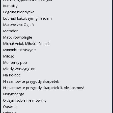
Kumotry
Legalna blondynka
Lot nad kukułczym gniazdem
Martwe zło: Ogień
Matador
Matki równoległe
Michał Anioł. Miłość i śmierć
Minionki i straszydła
Miłość
Monterey pop
Młody Waszyngton
Na Północ
Niesamowite przygody skarpetek
Niesamowite przygody skarpetek 3. Ale kosmos!
Norymberga
O czym sobie nie mówimy
Obsesja
Odyseja