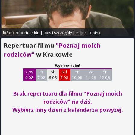
Idź do:
repertuar kin
|
opis i szczegóły
|
trailer
|
opinie
Repertuar filmu
"Poznaj moich
rodziców"
w Krakowie
Wybierz dzień
Czw
Pt
Sb
Nd
Pn
Wt
Śr
6 08
7 08
8 08
9 08
10 08
11 08
12 08
Brak repertuaru dla filmu "Poznaj moich
rodziców"
na dziś.
Wybierz inny dzień z kalendarza powyżej.