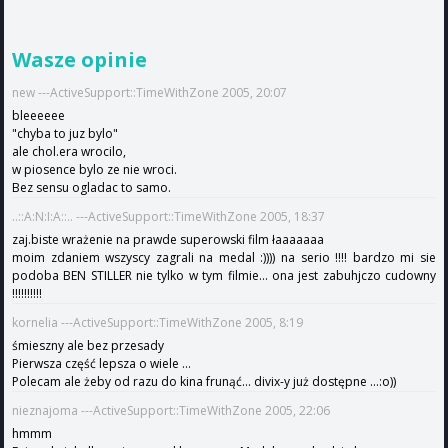
Wasze opinie
new ---ActiveSupport::TimeWithZone 2005, 20:07
bleeeeee
"chyba to juz bylo"
ale chol.era wrocilo,
w piosence bylo ze nie wroci.
Bez sensu ogladac to samo.
..::A:N:I:A::.. ---ActiveSupport::TimeWithZone 2005, 18:37
zaj.biste wrażenie na prawde superowski film łaaaaaaa
moim zdaniem wszyscy zagrali na medal :)))) na serio !!!! bardzo mi sie
podoba BEN STILLER nie tylko w tym filmie... ona jest zabuhjczo cudowny
!!!!!!!!!!
kornelia ---ActiveSupport::TimeWithZone 2005, 8:19
śmieszny ale bez przesady
Pierwsza część lepsza o wiele ...
Polecam ale żeby od razu do kina frunąć... divix-y już dostępne ...:o))
nieznajoma ---ActiveSupport::TimeWithZone 2005, 22:06
hmmm