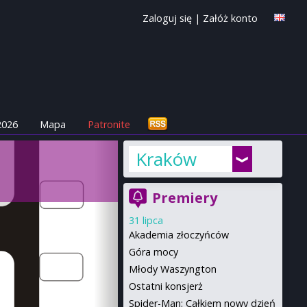
Zaloguj się
|
Załóż konto
2026
Mapa
Patronite
Kraków
Premiery
31 lipca
Akademia złoczyńców
Góra mocy
Młody Waszyngton
Ostatni konsjerż
Spider-Man: Całkiem nowy dzień