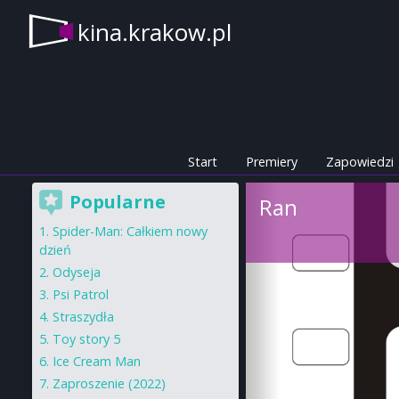
kina.krakow.pl
Start
Premiery
Zapowiedzi
Popularne
Ran
Spider-Man: Całkiem nowy
dzień
Odyseja
Psi Patrol
Straszydła
Toy story 5
Ice Cream Man
Zaproszenie (2022)