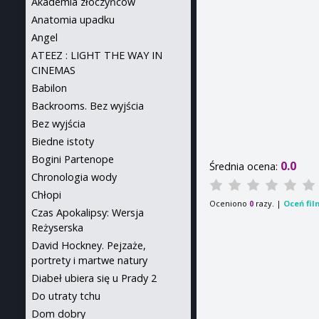
Akademia złoczyńców
Anatomia upadku
Angel
ATEEZ : LIGHT THE WAY IN
CINEMAS
Babilon
Backrooms. Bez wyjścia
Bez wyjścia
Biedne istoty
Bogini Partenope
0.0
Średnia ocena:
Chronologia wody
Chłopi
Oceniono
razy. |
Oceń fil
0
Czas Apokalipsy: Wersja
Reżyserska
David Hockney. Pejzaże,
portrety i martwe natury
Diabeł ubiera się u Prady 2
Do utraty tchu
Dom dobry