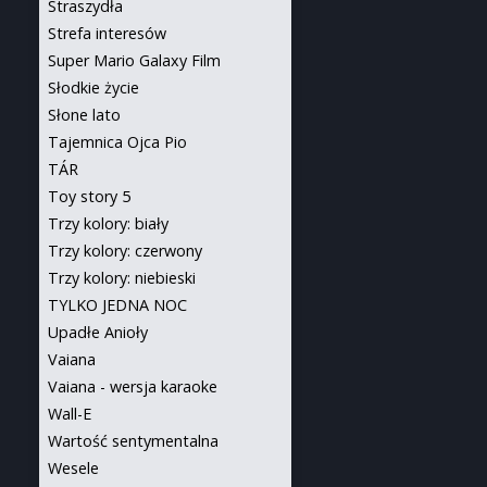
Straszydła
Strefa interesów
Super Mario Galaxy Film
Słodkie życie
Słone lato
Tajemnica Ojca Pio
TÁR
Toy story 5
Trzy kolory: biały
Trzy kolory: czerwony
Trzy kolory: niebieski
TYLKO JEDNA NOC
Upadłe Anioły
Vaiana
Vaiana - wersja karaoke
Wall-E
Wartość sentymentalna
Wesele