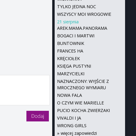
TYLKO JEDNA NOC
WSZYSCY MOI WROGOWIE
21 sierpnia
AREK.MAMA.PANORAMA
BOGACI I MARTWI
BUNTOWNIK
FRANCES HA
KRĘCIOŁEK
KSIĘGA PUSTYNI
MARZYCIELKI
NAZNACZONY: WYJŚCIE Z
MROCZNEGO WYMIARU
NOWA FALA
O CZYM WIE MARIELLE
PUCIO KOCHA ZWIERZAKI
VIVALDI I JA
WRONG GIRLS
»
więcej zapowiedzi