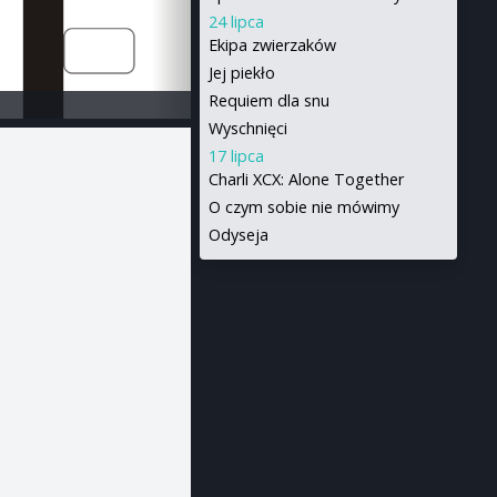
24 lipca
Ekipa zwierzaków
Jej piekło
Requiem dla snu
Wyschnięci
17 lipca
Charli XCX: Alone Together
O czym sobie nie mówimy
Odyseja