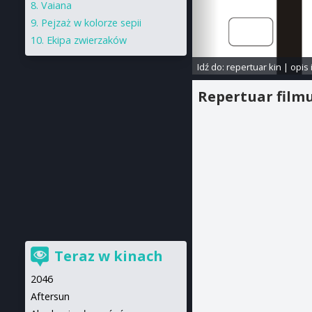
Vaiana
Pejzaż w kolorze sepii
Ekipa zwierzaków
Idź do:
repertuar kin
|
opis 
Repertuar film
Teraz w kinach
2046
Aftersun