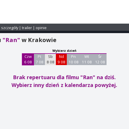
i szczegóły
|
trailer
|
opinie
u
"Ran"
w Krakowie
Wybierz dzień
Czw
Pt
Sb
Nd
Pn
Wt
Śr
6 08
7 08
8 08
9 08
10 08
11 08
12 08
Brak repertuaru dla filmu "Ran"
na dziś.
Wybierz inny dzień z kalendarza powyżej.