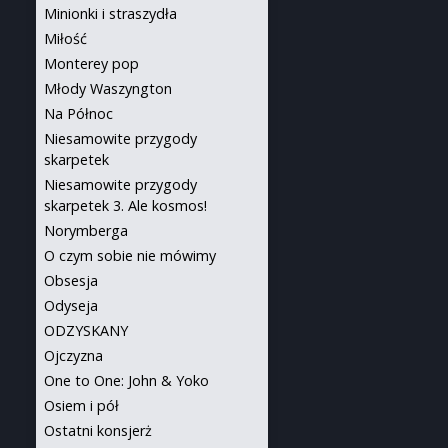
Minionki i straszydła
Miłość
Monterey pop
Młody Waszyngton
Na Północ
Niesamowite przygody
skarpetek
Niesamowite przygody
skarpetek 3. Ale kosmos!
Norymberga
O czym sobie nie mówimy
Obsesja
Odyseja
ODZYSKANY
Ojczyzna
One to One: John & Yoko
Osiem i pół
Ostatni konsjerż