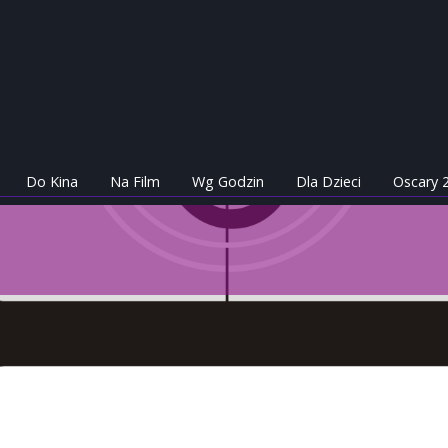
Do Kina
Na Film
Wg Godzin
Dla Dzieci
Oscary 