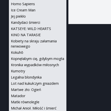
Homo Sapiens
Ice Cream Man
Jej piekło
Kandydaci śmierci
KATSEYE: WILD HEARTS
KINO NA TARASIE
Kobiety na skraju załamania
nerwowego
Kokuhō
Kopnęłabym cię, gdybym mogła
Kronika wypadków miłosnych
Kumotry
Legalna blondynka
Lot nad kukułczym gniazdem
Martwe zło: Ogień
Matador
Matki równoległe
Michał Anioł. Miłość i śmierć