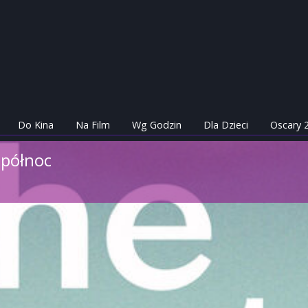
Do Kina
Na Film
Wg Godzin
Dla Dzieci
Oscary 
północ