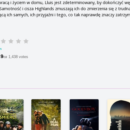
y pracą i życiem w domu, Lluis jest zdeterminowany, by dokończyć w
 Samotność i cisza Highlands zmuszają ich do zmierzenia się z trudn
cą ich samych, ich przyjaźni i tego, co tak naprawdę znaczy zatrzym
m
.9
1,438 votes
/10