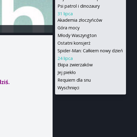
Psi patrol i dinozaury
31 lipca
Akademia złoczyńców
Góra mocy
Młody Waszyngton
Ostatni konsjerż
Spider-Man: Całkiem nowy dzień
24 lipca
Ekipa zwierzaków
Jej piekło
Requiem dla snu
ziś.
Wyschnięci