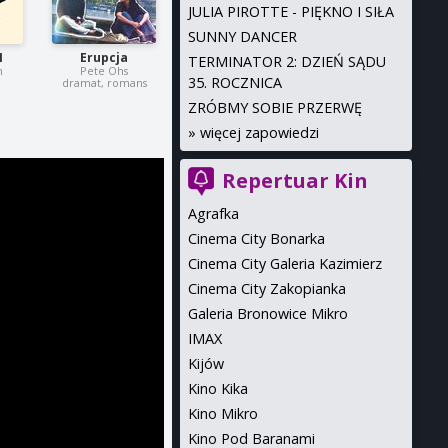
JULIA PIROTTE - PIĘKNO I SIŁA
SUNNY DANCER
1
Erupcja
TERMINATOR 2: DZIEŃ SĄDU
n
Pete Ohs
35. ROCZNICA
dramat, romans
ZRÓBMY SOBIE PRZERWĘ
»
więcej zapowiedzi
Repertuar Kin
Agrafka
Cinema City Bonarka
Cinema City Galeria Kazimierz
Cinema City Zakopianka
Galeria Bronowice Mikro
IMAX
Kijów
Kino Kika
Kino Mikro
Kino Pod Baranami