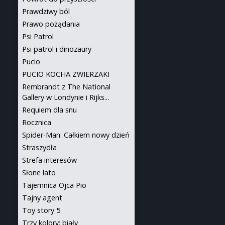
Prawdziwy ból
Prawo pożądania
Psi Patrol
Psi patrol i dinozaury
Pucio
PUCIO KOCHA ZWIERZAKI
Rembrandt z The National
Gallery w Londynie i Rijks...
Requiem dla snu
Rocznica
Spider-Man: Całkiem nowy dzień
Straszydła
Strefa interesów
Słone lato
Tajemnica Ojca Pio
Tajny agent
Toy story 5
Trzy kolory: biały