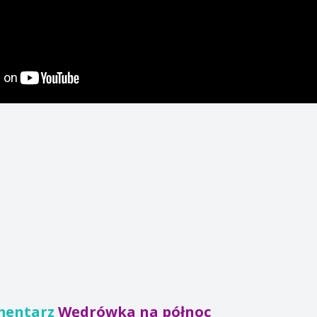
mentarz
Wędrówka na północ