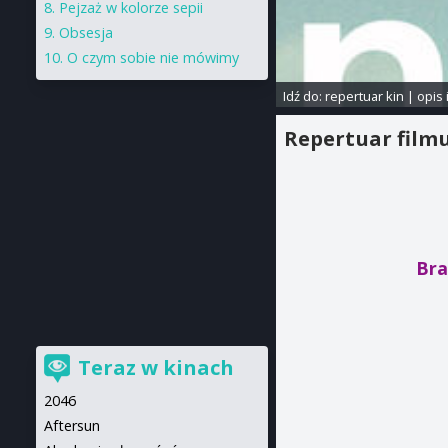
Pejzaż w kolorze sepii
Obsesja
O czym sobie nie mówimy
Idź do:
repertuar kin
|
opis 
Repertuar film
Bra
Teraz w kinach
2046
Aftersun