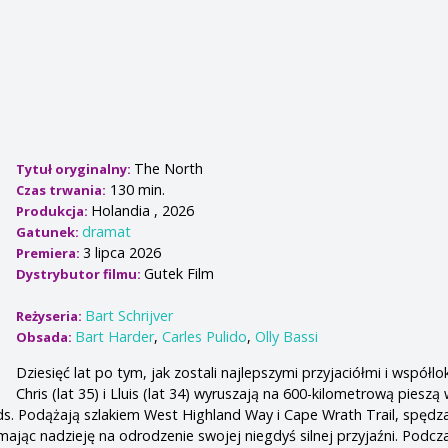
The North
Tytuł oryginalny:
130 min.
Czas trwania:
Holandia , 2026
Produkcja:
dramat
Gatunek:
3 lipca 2026
Premiera:
Gutek Film
Dystrybutor filmu:
Bart Schrijver
Reżyseria:
Bart Harder
,
Carles Pulido
,
Olly Bassi
Obsada:
Dziesięć lat po tym, jak zostali najlepszymi przyjaciółmi i współl
Chris (lat 35) i Lluis (lat 34) wyruszają na 600-kilometrową piesz
ds. Podążają szlakiem West Highland Way i Cape Wrath Trail, spędz
 mając nadzieję na odrodzenie swojej niegdyś silnej przyjaźni. Podcz