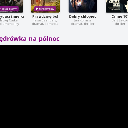
ydaci śmierci
Prawdziwy ból
Dobry chłopiec
Crime 10
aciej Cuske
Jesse Eisenberg
Jan Komasa
Bart Layto
okumentalny
dramat, komedia
dramat, thriller
thriller
ędrówka na północ