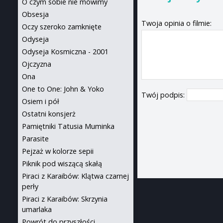
O czym sobie nie mówimy
Obsesja
Twoja opinia o filmie:
Oczy szeroko zamknięte
Odyseja
Odyseja Kosmiczna - 2001
Ojczyzna
Ona
One to One: John & Yoko
Twój podpis:
Osiem i pół
Ostatni konsjerż
Pamiętniki Tatusia Muminka
Parasite
Pejzaż w kolorze sepii
Piknik pod wiszącą skałą
Piraci z Karaibów: Klątwa czarnej
perły
Piraci z Karaibów: Skrzynia
umarlaka
Powrót do przyszłości