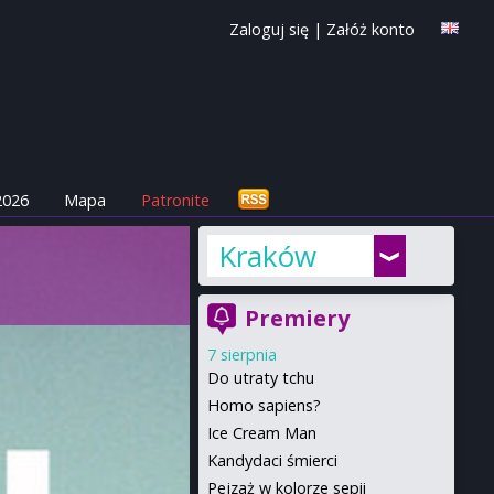
Zaloguj się
|
Załóż konto
2026
Mapa
Patronite
Kraków
Premiery
7 sierpnia
Do utraty tchu
Homo sapiens?
Ice Cream Man
Kandydaci śmierci
Pejzaż w kolorze sepii