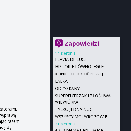
Zapowiedzi
14 sierpnia
FLAVIA DE LUCE
HISTORIE RÓWNOLEGŁE
KONIEC ULICY DĘBOWEJ
LALKA
ODZYSKANY
SUPERFUTRZAK I ZŁOŚLIWA
WIEWIÓRKA
okatorami,
TYLKO JEDNA NOC
ą wyprawę
WSZYSCY MOI WROGOWIE
ając razem
21 sierpnia
as gdy
AREK.MAMA.PANORAMA