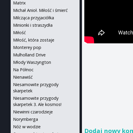
Matrix
Michał Anioł. Miłość i śmierć
Milcząca przyjaciółka
Minionki i straszydła
Miłość
Miłość, która zostaje
Monterey pop
Mulholland Drive
Młody Waszyngton
Na Północ
Nienawiść
Niesamowite przygody
skarpetek
Niesamowite przygody
skarpetek 3. Ale kosmos!
Niewinni czarodzieje
Norymberga
Nóż w wodzie
Dodaj nowy ko