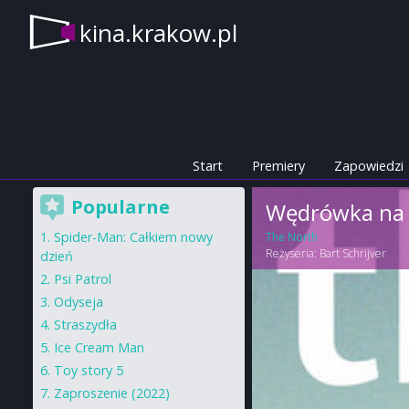
kina.krakow.pl
Start
Premiery
Zapowiedzi
Popularne
Wędrówka na 
Spider-Man: Całkiem nowy
The North
Reżyseria:
Bart Schrijver
dzień
Psi Patrol
Odyseja
Straszydła
Ice Cream Man
Toy story 5
Zaproszenie (2022)