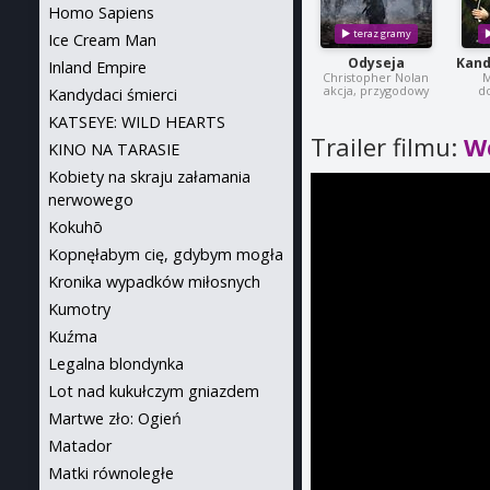
Homo Sapiens
Ice Cream Man
Odyseja
Kand
Inland Empire
Christopher Nolan
M
akcja, przygodowy
d
Kandydaci śmierci
KATSEYE: WILD HEARTS
Trailer filmu:
W
KINO NA TARASIE
Kobiety na skraju załamania
nerwowego
Kokuhō
Kopnęłabym cię, gdybym mogła
Kronika wypadków miłosnych
Kumotry
Kuźma
Legalna blondynka
Lot nad kukułczym gniazdem
Martwe zło: Ogień
Matador
Matki równoległe