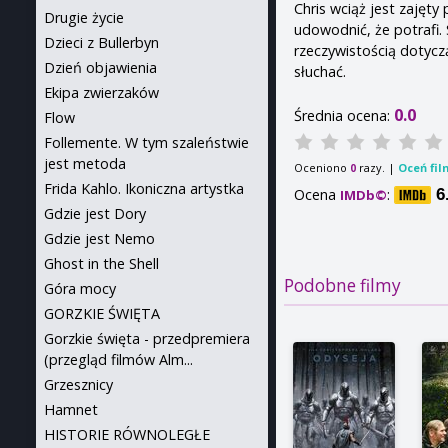
Chris wciąż jest zajęt
Drugie życie
udowodnić, że potrafi.
Dzieci z Bullerbyn
rzeczywistością dotyczą
Dzień objawienia
słuchać.
Ekipa zwierzaków
0.0
Średnia ocena:
Flow
Follemente. W tym szaleństwie
jest metoda
Oceniono
razy. |
Oceń fil
0
Frida Kahlo. Ikoniczna artystka
Ocena
:
6
IMDb©
Gdzie jest Dory
Gdzie jest Nemo
Ghost in the Shell
Podobne filmy
Góra mocy
GORZKIE ŚWIĘTA
Gorzkie święta - przedpremiera
(przegląd filmów Alm...
Grzesznicy
Hamnet
HISTORIE RÓWNOLEGŁE