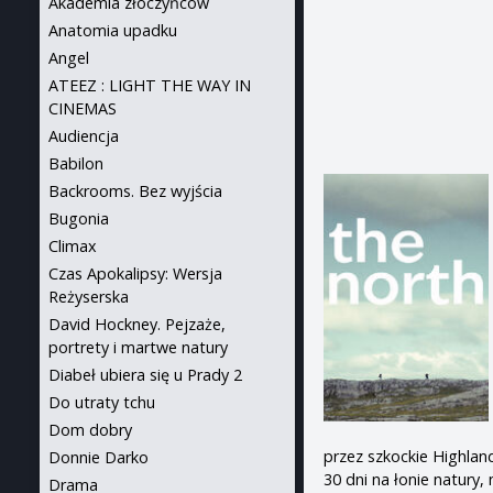
Akademia złoczyńców
Anatomia upadku
Angel
ATEEZ : LIGHT THE WAY IN
CINEMAS
Audiencja
Babilon
Backrooms. Bez wyjścia
Bugonia
Climax
Czas Apokalipsy: Wersja
Reżyserska
David Hockney. Pejzaże,
portrety i martwe natury
Diabeł ubiera się u Prady 2
Do utraty tchu
Dom dobry
przez szkockie Highlan
Donnie Darko
30 dni na łonie natury,
Drama