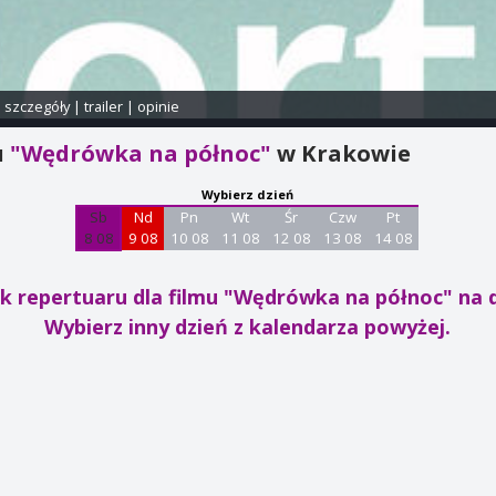
i szczegóły
|
trailer
|
opinie
u
"Wędrówka na północ"
w Krakowie
Wybierz dzień
Sb
Nd
Pn
Wt
Śr
Czw
Pt
8 08
9 08
10 08
11 08
12 08
13 08
14 08
k repertuaru dla filmu "Wędrówka na północ"
na d
Wybierz inny dzień z kalendarza powyżej.