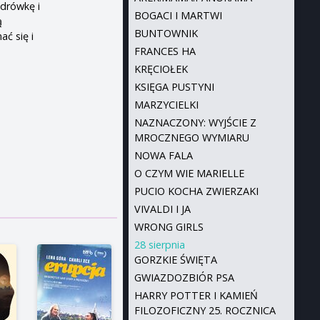
ędrówkę i
BOGACI I MARTWI
ą
BUNTOWNIK
ać się i
FRANCES HA
KRĘCIOŁEK
KSIĘGA PUSTYNI
MARZYCIELKI
NAZNACZONY: WYJŚCIE Z
MROCZNEGO WYMIARU
NOWA FALA
O CZYM WIE MARIELLE
PUCIO KOCHA ZWIERZAKI
VIVALDI I JA
WRONG GIRLS
28 sierpnia
GORZKIE ŚWIĘTA
GWIAZDOZBIÓR PSA
HARRY POTTER I KAMIEŃ
FILOZOFICZNY 25. ROCZNICA