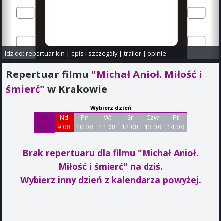
Idź do:
repertuar kin
|
opis i szczegóły
|
trailer
|
opinie
Repertuar filmu
"Michał Anioł. Miłość i
śmierć"
w Krakowie
Wybierz dzień
Sb
Nd
Pn
Wt
Śr
Czw
Pt
8 08
9 08
10 08
11 08
12 08
13 08
14 08
Brak repertuaru dla filmu "Michał Anioł.
Miłość i śmierć"
na dziś.
Wybierz inny dzień z kalendarza powyżej.