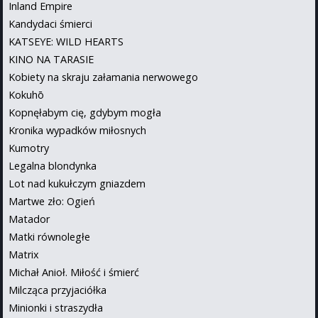
Inland Empire
Kandydaci śmierci
KATSEYE: WILD HEARTS
KINO NA TARASIE
Kobiety na skraju załamania nerwowego
Kokuhō
Kopnęłabym cię, gdybym mogła
Kronika wypadków miłosnych
Kumotry
Legalna blondynka
Lot nad kukułczym gniazdem
Martwe zło: Ogień
Matador
Matki równoległe
Matrix
Michał Anioł. Miłość i śmierć
Milcząca przyjaciółka
Minionki i straszydła