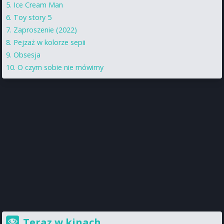
Ice Cream Man
Toy story 5
Zaproszenie (2022)
Pejzaż w kolorze sepii
Obsesja
O czym sobie nie mówimy
Teraz w kinach