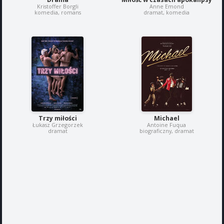
Kristoffer Borgli
Anne Emond
komedia, romans
dramat, komedia
Trzy miłości
Michael
Łukasz Grzegorzek
Antoine Fuqua
dramat
biograficzny, dramat