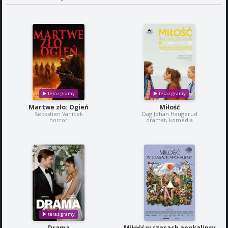
Martwe zło: Ogień
Miłość
Sebastien Vanicek
Dag Johan Haugerud
horror
dramat, komedia
Drama
Miłość w czasach apokalipsy